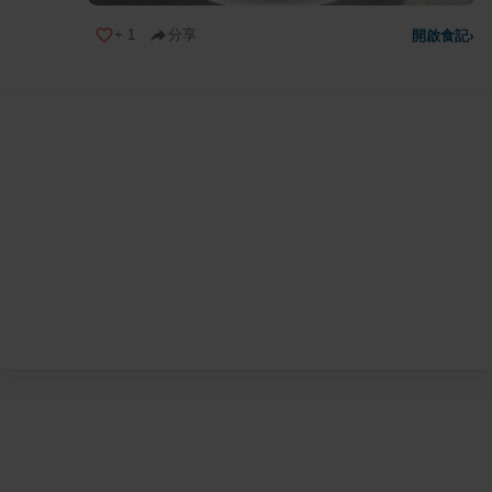
+
1
分享
開啟食記
›