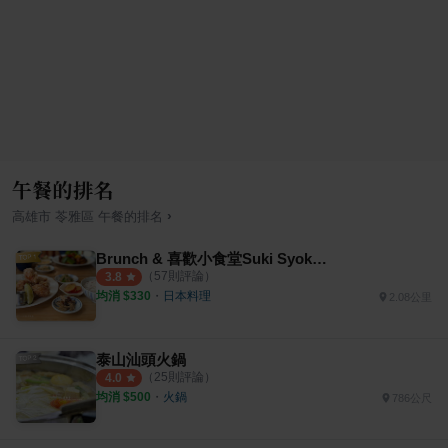
午餐的排名
›
高雄市
苓雅區
午餐
的排名
Brunch & 喜歡小食堂Suki Syokudou
（
57
則評論）
3.8
均消 $
330
・
日本料理
2.08公里
泰山汕頭火鍋
（
25
則評論）
4.0
均消 $
500
・
火鍋
786公尺