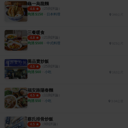
龜一烏龍麵
（
25
則評論）
4.6
均消 $
150
・
日本料理
346公尺
三餐暖食
（
21
則評論）
4.8
均消 $
500
・
中式料理
923公尺
喬品賣炒飯
（
25
則評論）
4.5
均消 $
60
・
小吃
162公尺
福安路陽春麵
（
11
則評論）
4.5
均消 $
50
・
小吃
3.04公里
蔡氏排骨炒飯
（
9
則評論）
4.5