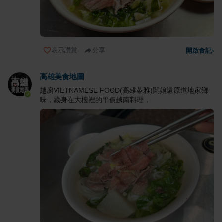
表示讚賞
分享
開啟食記
›
高雄美食地圖
越廚VIETNAMESE FOOD(高雄苓雅)闆娘還原道地家鄉
味，藏身在大樓裡的平價越南料理，