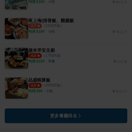
均消 $
100
・
小吃
687公尺
夜上海(排骨飯、雞腿飯
（
31
則評論）
3.7
均消 $
100
・
小吃
781公尺
捷米早安主廚
（
17
則評論）
4.4
均消 $
150
・
早餐
2.6公里
品盛蝦豚飯
（
26
則評論）
4.5
均消 $
90
・
小吃
902公尺
更多餐廳排名