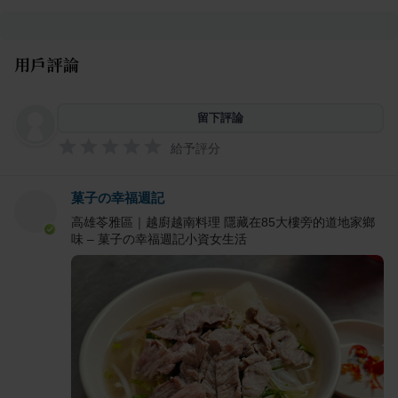
用戶評論
留下評論
給予評分
菓子の幸福週記
高雄苓雅區｜越廚越南料理 隱藏在85大樓旁的道地家鄉
味 – 菓子の幸福週記小資女生活