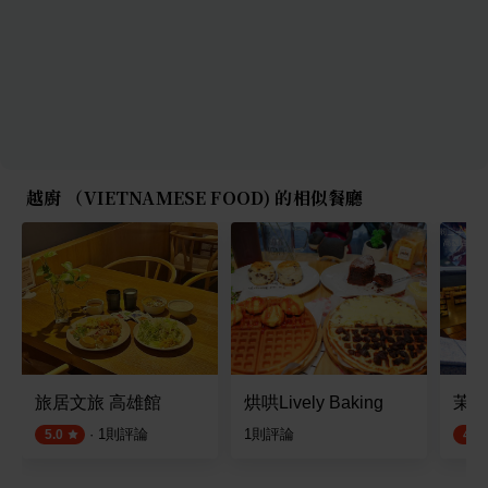
越廚 （VIETNAMESE FOOD) 的相似餐廳
旅居文旅 高雄館
烘哄Lively Baking
茉莉
·
1
則評論
1
則評論
5.0
4.5