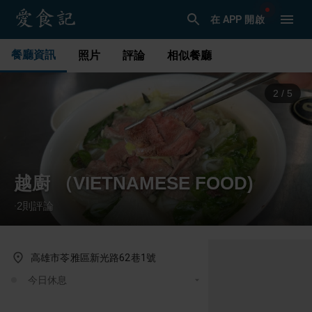
在 APP 開啟
餐廳資訊
照片
評論
相似餐廳
3
/
5
越廚 （VIETNAMESE FOOD)
2
則評論
·
高雄市苓雅區新光路62巷1號
今日休息