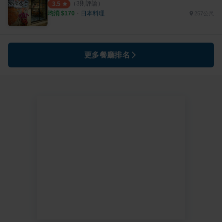
（
3
則評論）
3.5
均消 $
170
・
日本料理
257公尺
更多餐廳排名