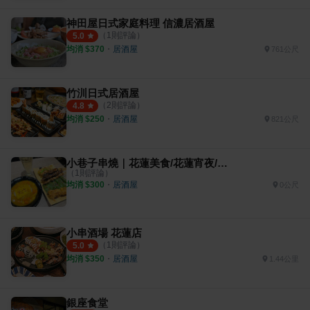
神田屋日式家庭料理 信濃居酒屋
（
1
則評論）
5.0
均消 $
370
・
居酒屋
761公尺
竹汌日式居酒屋
（
2
則評論）
4.8
均消 $
250
・
居酒屋
821公尺
小巷子串燒｜花蓮美食/花蓮宵夜/花蓮晚餐
（
1
則評論）
均消 $
300
・
居酒屋
0公尺
小串酒場 花蓮店
（
1
則評論）
5.0
均消 $
350
・
居酒屋
1.44公里
銀座食堂