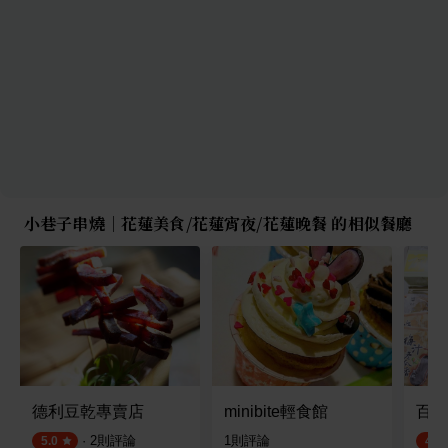
小巷子串燒｜花蓮美食/花蓮宵夜/花蓮晚餐 的相似餐廳
德利豆乾專賣店
minibite輕食館
百年
·
2
則評論
1
則評論
5.0
4.5