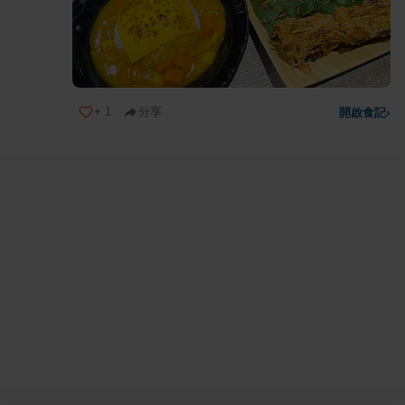
+
1
分享
開啟食記
›