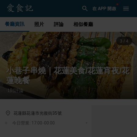
在 APP 開啟
餐廳資訊
照片
評論
相似餐廳
4
/
4
小巷子串燒｜花蓮美食/花蓮宵夜/花
蓮晚餐
1
則評論
·
花蓮縣花蓮市光復街35號
今日營業: 17:00-00:00