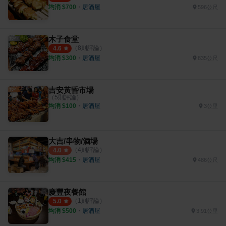
均消 $
700
・
居酒屋
596公尺
木子食堂
（
8
則評論）
4.6
均消 $
300
・
居酒屋
835公尺
吉安黃昏市場
（
5
則評論）
均消 $
100
・
居酒屋
3公里
大吉/串物/酒場
（
4
則評論）
4.0
均消 $
415
・
居酒屋
486公尺
慶豐夜餐館
（
1
則評論）
5.0
均消 $
500
・
居酒屋
3.91公里