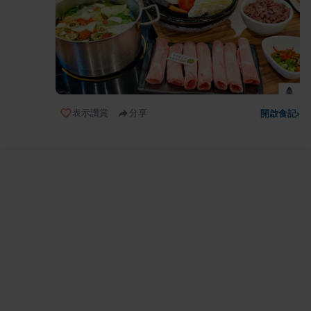
表示讚賞
分享
開啟食記
›