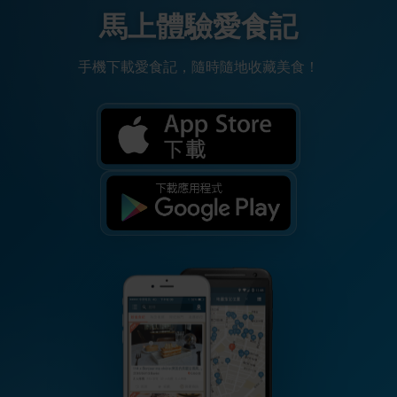
馬上體驗愛食記
手機下載愛食記，隨時隨地收藏美食！