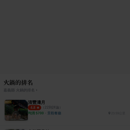
火鍋的排名
›
嘉義縣
火鍋
的排名
清豐濤月
（
22
則評論）
4.8
均消 $
700
・
景觀餐廳
23.59公里