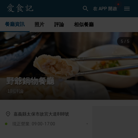
在 APP 開啟
餐廳資訊
照片
評論
相似餐廳
1
/
5
野爺鍋物餐廳
1
則評論
·
嘉義縣太保市故宮大道888號
現正營業: 09:00-17:00