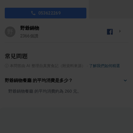
053622269
野爺鍋物
野
2366
個讚
常見問題
ⓘ
本問答由 AI 整理自真實食記（附資料來源）
·
了解我們如何精選
野爺鍋物餐廳 的平均消費是多少？
野爺鍋物餐廳 的平均消費約為 260 元。