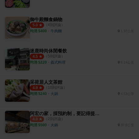
御牛殿麵食鍋物
（
4
則評論）
5.0
均消 $
400
・
牛肉麵
1.97公里
迷鹿時尚休閒餐飲
（
5
則評論）
4.5
均消 $
220
・
義式料理
8.14公里
采荷居人文茶館
（
10
則評論）
4.9
均消 $
240
・
火鍋
4.53公里
阿宏の家，採預約制，要記得提前打電話
（
2
則評論）
4.0
均消 $
500
・
火鍋
37.8公里