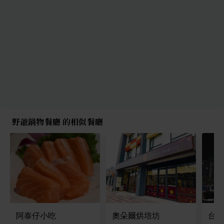
野爺鍋物餐廳 的相似餐廳
阿泰仔小吃
奧朵爾烘培坊
台灣