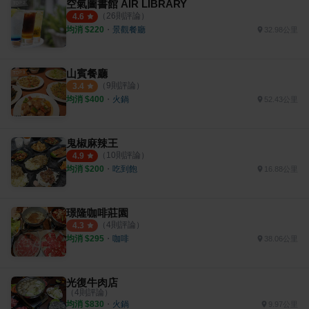
空氣圖書館 AIR LIBRARY
（
26
則評論）
4.6
均消 $
220
・
景觀餐廳
32.98公里
山賓餐廳
（
9
則評論）
3.4
均消 $
400
・
火鍋
52.43公里
鬼椒麻辣王
（
10
則評論）
4.9
均消 $
200
・
吃到飽
16.88公里
璟隆咖啡莊園
（
4
則評論）
4.3
均消 $
295
・
咖啡
38.06公里
光復牛肉店
（
4
則評論）
均消 $
830
・
火鍋
9.97公里