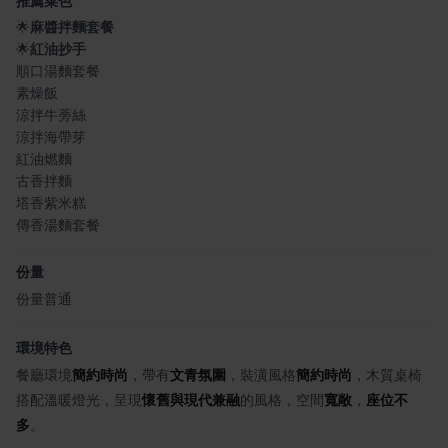
推薦菜色
🌟
麻醬拌麵套餐
🌟
紅油抄手
順口湯麵套餐
素燥飯
涼拌牛蒡絲
涼拌海帶芽
紅油燃麵
古香拌麵
塔香紫米糕
傳香湯麵套餐
份量
份量普通
環境特色
餐廳環境
簡約時尚
，帶有
文青氛圍
，裝潢風格
簡約時尚
，木質桌椅
搭配溫暖燈光，呈現
懷舊與現代兼融
的風格，空間
寬敞
，
座位不
多
。