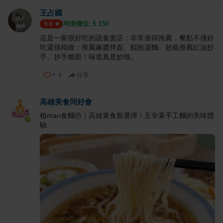
王占國
均消價位: $
150
5.0
這是一家很好吃的蔬食面店；非常值得推薦，餐點不僅好
吃還很精緻；推薦麻醬拌面、餛飩湯麵、超級推薦紅油抄
手、抄手燃面！味道真是妙哉。
+
4
分享
高雄美食同好會
植man食麵坊｜高雄素食新選擇！五辛素手工麵的美味體
驗