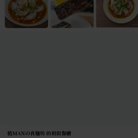
植MANの食麵坊 的相似餐廳