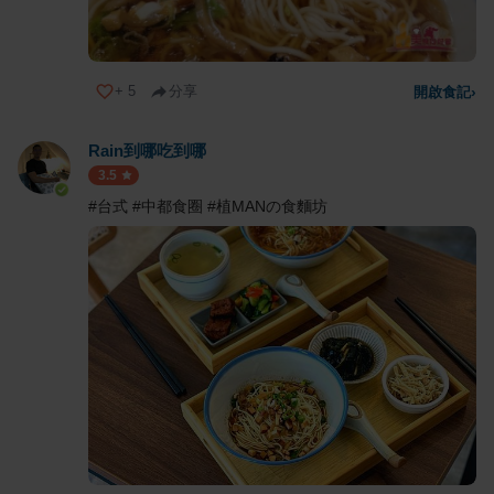
+
5
分享
開啟食記
›
Rain到哪吃到哪
3.5
#台式 #中都食圈 #植MANの食麵坊