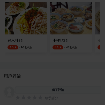
尋米拌麵
小櫻吃麵
湯守
·
6
則評論
·
4
則評論
4.5
5.0
4.5
用戶評論
留下評論
給予評分