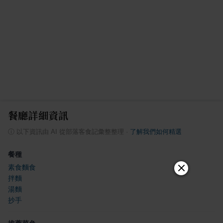
餐廳詳細資訊
ⓘ
以下資訊由 AI 從部落客食記彙整整理
·
了解我們如何精選
餐種
素食麵食
拌麵
湯麵
抄手