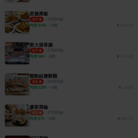
君腿庫飯
（
16
則評論）
4.7
均消 $
160
・
小吃
1.19公里
新大港香腸
（
37
則評論）
4.7
均消 $
60
・
小吃
2.76公里
雞動組鹽酥雞
（
42
則評論）
4.8
均消 $
200
・
小吃
1.5公里
廖家黑輪
（
37
則評論）
4.0
均消 $
70
・
小吃
580公尺