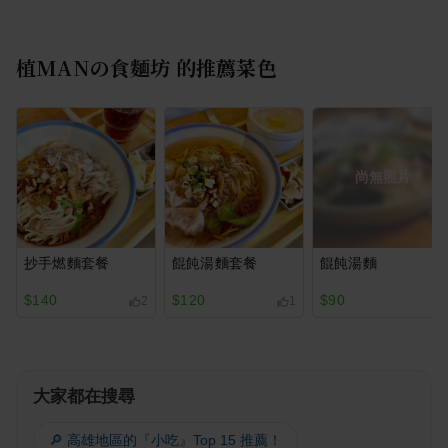
植MANの食麵坊
的推薦菜色
尚無照片
抄手燃麵套餐
餛飩湯麵套餐
餛飩湯麵
$140
$120
$90
2
1
大家都在搜尋
🔎 高雄地區的『小吃』Top 15 推薦！