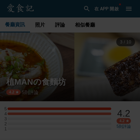
在 APP 開啟
餐廳資訊
照片
評論
相似餐廳
3
/
10
植MANの食麵坊
5
則評論
·
4.2
5
4.2
5 星：1 則評論
4
4 星：1 則評論
3
3 星：0 則評論
4.2
2
2 星：0 則評論
5
則評論
1
1 星：0 則評論