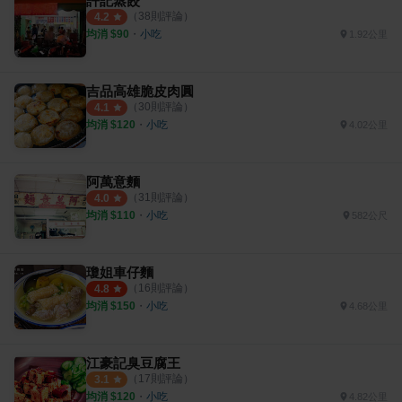
許記蒸餃
（
38
則評論）
4.2
均消 $
90
・
小吃
1.92公里
吉品高雄脆皮肉圓
（
30
則評論）
4.1
均消 $
120
・
小吃
4.02公里
阿萬意麵
（
31
則評論）
4.0
均消 $
110
・
小吃
582公尺
瓊姐車仔麵
（
16
則評論）
4.8
均消 $
150
・
小吃
4.68公里
江豪記臭豆腐王
（
17
則評論）
3.1
均消 $
120
・
小吃
4.82公里