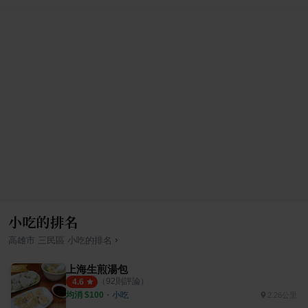
小吃的排名
›
高雄市
三民區
小吃
的排名
上海生煎湯包
（
92
則評論）
4.6
均消 $
100
・
小吃
2.26公里