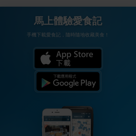
馬上體驗愛食記
手機下載愛食記，隨時隨地收藏美食！