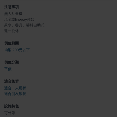
注意事項
無人點餐機
現金或linepay付款
茶水、餐具、醬料自助式
週一公休
價位範圍
均消 200元以下
價位分類
平價
適合族群
適合一人用餐
適合朋友聚餐
設施特色
可外帶