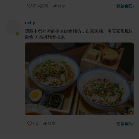
表示讚賞
分享
開啟食記
›
nelly
隱藏中都社區的植man食麵坊，自家製麵、溫暖家常風味
麵食 X 高雄麵食推薦
+
1
分享
開啟食記
›