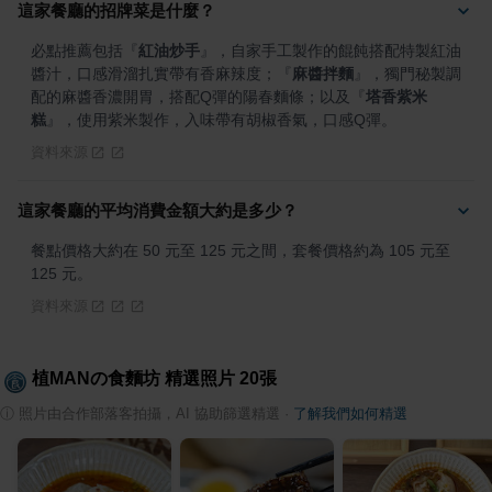
這家餐廳的招牌菜是什麼？
必點推薦包括
『
紅油炒手
』
，自家手工製作的餛飩搭配特製紅油
醬汁，口感滑溜扎實帶有香麻辣度；
『
麻醬拌麵
』
，獨門秘製調
配的麻醬香濃開胃，搭配Q彈的陽春麵條；以及
『
塔香紫米
糕
』
，使用紫米製作，入味帶有胡椒香氣，口感Q彈。
資料來源
這家餐廳的平均消費金額大約是多少？
餐點價格大約在 50 元至 125 元之間，套餐價格約為 105 元至 
125 元。
資料來源
植MANの食麵坊
精選照片
20
張
ⓘ
照片由合作部落客拍攝，AI 協助篩選精選
·
了解我們如何精選