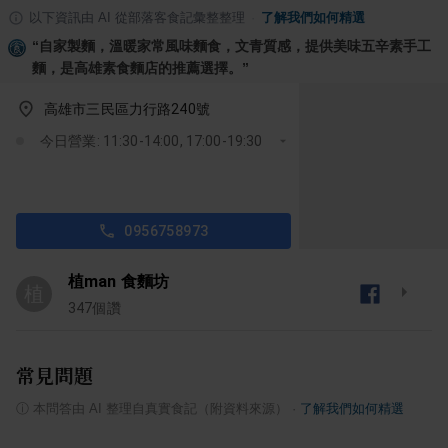
以下資訊由 AI 從部落客食記彙整整理
·
了解我們如何精選
“
自家製麵，溫暖家常風味麵食，文青質感，提供美味五辛素手工
麵，是高雄素食麵店的推薦選擇。
”
高雄市三民區力行路240號
今日營業: 11:30-14:00, 17:00-19:30
0956758973
植man 食麵坊
植
347
個讚
常見問題
ⓘ
本問答由 AI 整理自真實食記（附資料來源）
·
了解我們如何精選