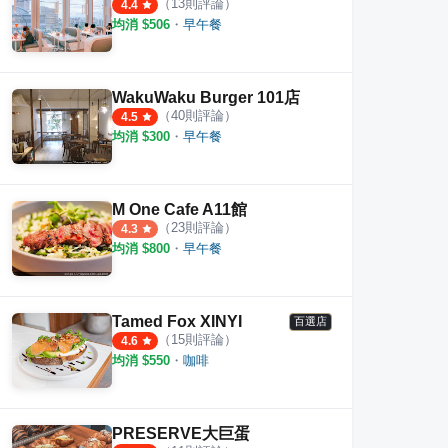
（
13
則評論）
4.4
均消 $
506
・
早午餐
WakuWaku Burger 101店
（
40
則評論）
4.5
均消 $
300
・
早午餐
M One Cafe A11館
（
23
則評論）
4.3
均消 $
800
・
早午餐
Tamed Fox XINYI
百選店
（
15
則評論）
4.6
均消 $
550
・
咖啡
PRESERVE大巨蛋