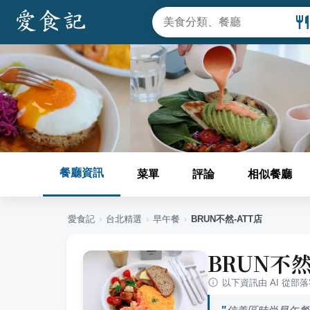
餐廳資訊
菜單
評論
相似餐廳
愛食記
›
台北
精選
›
早午餐
›
BRUN不然-ATT店
BRUN不然
以下資訊由 AI 從部