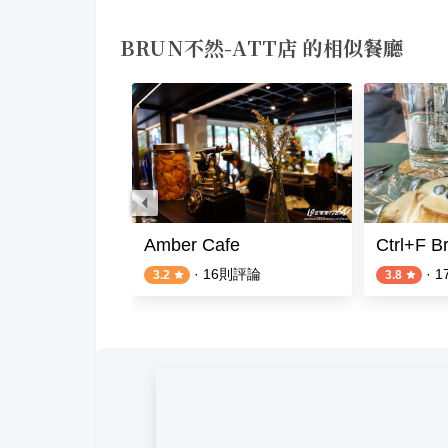
BRUN不然-ATT店 的相似餐廳
義店
Amber Cafe
Ctrl+F B
則評論
·
16
則評論
·
1
3.2
3.8