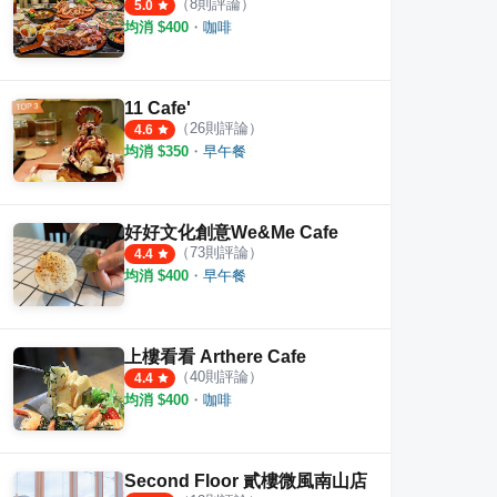
（
8
則評論）
5.0
均消 $
400
・
咖啡
11 Cafe'
（
26
則評論）
4.6
均消 $
350
・
早午餐
好好文化創意We&Me Cafe
（
73
則評論）
4.4
均消 $
400
・
早午餐
上樓看看 Arthere Cafe
（
40
則評論）
4.4
均消 $
400
・
咖啡
Second Floor 貳樓微風南山店