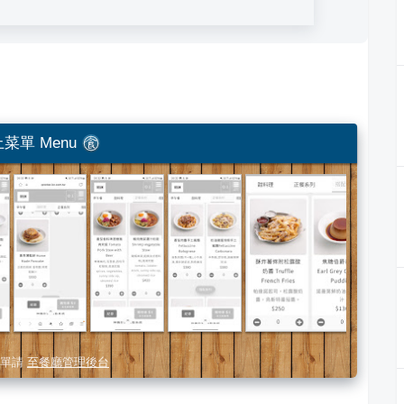
菜單 Menu
單請
至餐廳管理後台