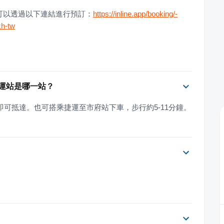
您可以透過以下連結進行預訂：
https://inline.app/booking/-
zh-tw
捷運站是哪一站？
即可抵達。也可搭乘捷運至市府站下車，步行約5-11分鐘。