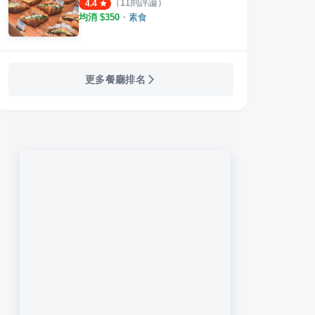
（
11
則評論）
4.4
均消 $
350
・
素食
更多餐廳排名
eria Cafe 永康旗艦店
人x人
C2
·
49
則評論
·
17
則評論
4.2
4.0