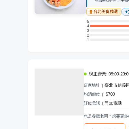
信義區時尚早午餐
台北
美食精選
5
5 星：0 則評論
4
4 星：3 則評論
3
3 星：0 則評論
2
2 星：0 則評論
1
1 星：0 則評論
現正營業: 09:00-23:0
臺北市信義區
店家地址
|
$
700
均消價位
|
尚無電話
訂位電話
|
您是餐廳老闆？想要更多