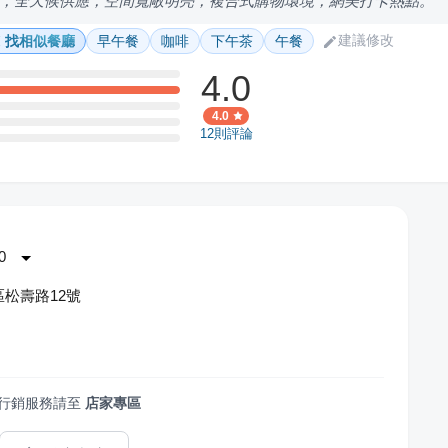
，全天候供應，空間寬敞明亮，複合式購物環境，網美打卡熱點。
建議修改
找相似餐廳
早午餐
咖啡
下午茶
午餐
4.0
4.0
12
則評論
0
松壽路12號
行銷服務請至
店家專區