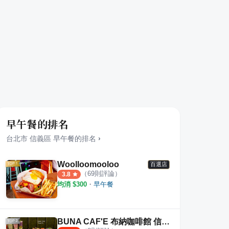
早午餐的排名
台北市
信義區
早午餐
的排名
›
Woolloomooloo
百選店
（
69
則評論）
3.8
均消 $
300
・
早午餐
BUNA CAF'E 布納咖啡館 信義店