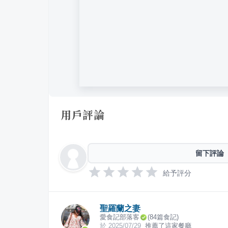
用戶評論
留下評論
給予評分
聖羅蘭之妻
愛食記部落客
(
84
篇食記)
於
2025/07/29
推薦了這家餐廳