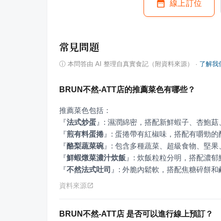
線上訂位
常見問題
ⓘ
本問答由 AI 整理自真實食記（附資料來源）
·
了解我
BRUN不然-ATT店的推薦菜色有哪些？
『
法式炒蛋
』
『
煎有料蛋捲
』
『
酪梨蔬菜碗
』
『
鮮蝦燉菜濃汁炊飯
』
『
不然法式吐司
』
: 外脆內鬆軟，搭配焦糖碎餅
資料來源
BRUN不然-ATT店 是否可以進行線上預訂？