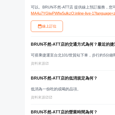
可以。BRUN不然-ATT店 提供線上預訂服務，
MA4u7YGlwPWfw5ulkzO:inline-live-1?language=
線上訂位
BRUN不然-ATT店的交通方式為何？最近的
可搭乘捷運至台北101/世貿站下車，步行約5分鐘
資料來源
BRUN不然-ATT店的低消規定為何？
低消為一份吃的或喝的品項。
資料來源
BRUN不然-ATT店的營業時間為何？