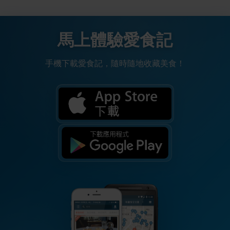
馬上體驗愛食記
手機下載愛食記，隨時隨地收藏美食！