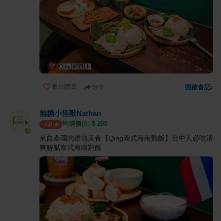
表示讚賞
分享
開啟食記
›
無糖小怪獸Nathan
均消價位: $
200
4.0
來自泰國的道地美食【Qing泰式海南雞飯】台中人必吃清
爽解膩泰式海南雞飯