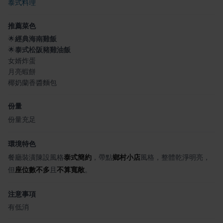
泰式料理
推薦菜色
🌟
經典海南雞飯
🌟
泰式松阪豬雞油飯
女婿炸蛋
月亮蝦餅
椰奶蘭香醬麵包
份量
份量充足
環境特色
餐廳裝潢陳設風格
泰式簡約
，帶點
鄉村小店
風格，整體乾淨明亮，
但
座位數不多
且
不算寬敞
。
注意事項
有低消