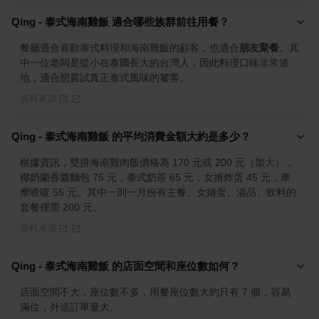
Qing - 泰式海南雞飯 適合哪些族群前往用餐？
餐廳適合喜歡泰式料理和海南雞飯的顧客，也適合
朋友聚餐
。其
中一位老闆是從小在泰國長大的台灣人，因此料理口味非常道
地，適合想嘗試真正泰式風味的饕客。
資料來源
Qing - 泰式海南雞飯 的平均消費金額大約是多少？
根據資訊，雙拼海南雞肉飯價格為 170 元或 200 元（加大），
椰奶蘭香醬麵包 75 元，泰式奶茶 65 元，女婿炸蛋 45 元，摩
摩喳喳 55 元。其中一則一月份有主餐、女婿蛋、湯品、飲料的
套餐僅需 200 元。
資料來源
Qing - 泰式海南雞飯 的店面空間和座位數如何？
店面空間不大，座位數不多，用餐座位數大約只有 7 個，容易
滿位，外送訂單量大。