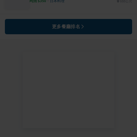
均消 $
350
・
日本料理
688公尺
更多餐廳排名