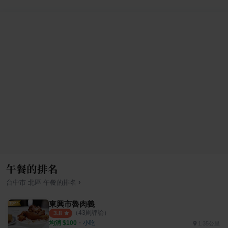
午餐的排名
›
台中市
北區
午餐
的排名
東興市魯肉義
（
43
則評論）
3.8
均消 $
100
・
小吃
1.35公里