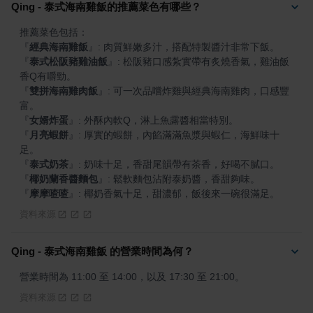
Qing - 泰式海南雞飯的推薦菜色有哪些？
『
經典海南雞飯
』
『
泰式松阪豬雞油飯
』
: 松阪豬口感紮實帶有炙燒香氣，雞油飯
『
雙拼海南雞肉飯
』
: 可一次品嚐炸雞與經典海南雞肉，口感豐
『
女婿炸蛋
』
『
月亮蝦餅
』
: 厚實的蝦餅，內餡滿滿魚漿與蝦仁，海鮮味十
『
泰式奶茶
』
『
椰奶蘭香醬麵包
』
『
摩摩喳喳
』
: 椰奶香氣十足，甜濃郁，飯後來一碗很滿足。
資料來源
Qing - 泰式海南雞飯 的營業時間為何？
營業時間為 11:00 至 14:00，以及 17:30 至 21:00。
資料來源