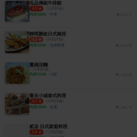
泓品傳統牛排館
（
11
則評論）
4.5
均消 $
900
・
牛排
942公尺
靜岡勝政日式豬排
（
28
則評論）
4.2
均消 $
500
・
日本料理
2.34公里
董媽涼麵
（
20
則評論）
均消 $
100
・
小吃
1.02公里
曼谷小城泰式料理
（
10
則評論）
4.7
均消 $
500
・
合菜
1.88公里
贰柒 日式家庭料理
（
11
則評論）
5.0