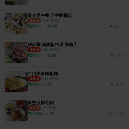
濰克早午餐 台中民權店
（
34
則評論）
3.9
均消 $
150
・
早午餐
605公尺
鉄砂掌 新鐵板料理 崇德店
（
10
則評論）
4.8
均消 $
360
・
吃到飽
2.1公里
二口美食鐵板麵
（
17
則評論）
4.5
均消 $
90
・
小吃
2.5公里
新豐源排骨麵
（
7
則評論）
4.2
均消 $
120
・
小吃
1.46公里