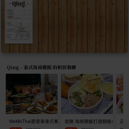
Qing - 泰式海南雞飯 的相似餐廳
MeMeThai蜜蜜泰泰式餐廳
老陳 海南雞飯打拋豬飯oldchen chi
正宗