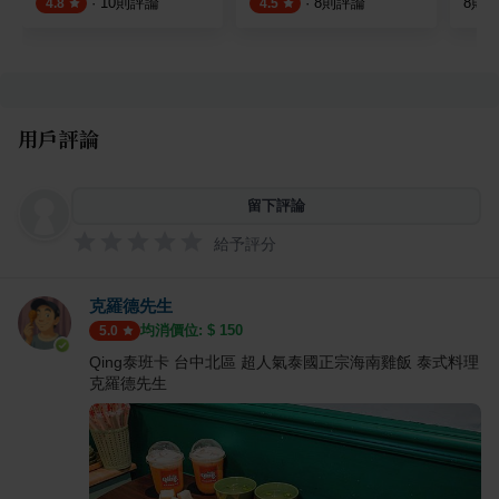
·
10
則評論
·
8
則評論
8
則
4.8
4.5
用戶評論
留下評論
給予評分
克羅德先生
均消價位: $
150
5.0
Qing泰班卡 台中北區 超人氣泰國正宗海南雞飯 泰式料理
克羅德先生