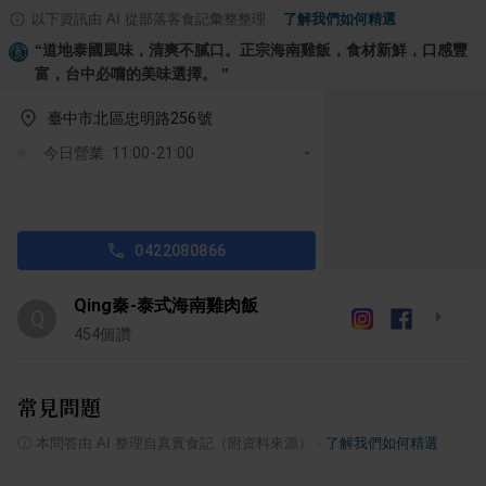
以下資訊由 AI 從部落客食記彙整整理
·
了解我們如何精選
“
道地泰國風味，清爽不膩口。正宗海南雞飯，食材新鮮，口感豐
富，台中必嚐的美味選擇。
”
臺中市北區忠明路256號
今日營業: 11:00-21:00
0422080866
Qing秦-泰式海南雞肉飯
Q
454
個讚
常見問題
ⓘ
本問答由 AI 整理自真實食記（附資料來源）
·
了解我們如何精選