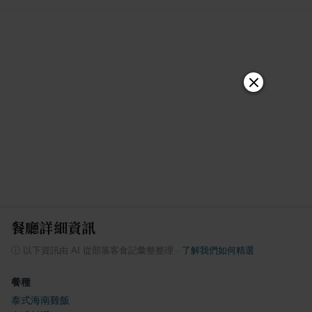
餐廳詳細資訊
ⓘ
以下資訊由 AI 從部落客食記彙整整理
·
了解我們如何精選
餐種
泰式海南雞飯