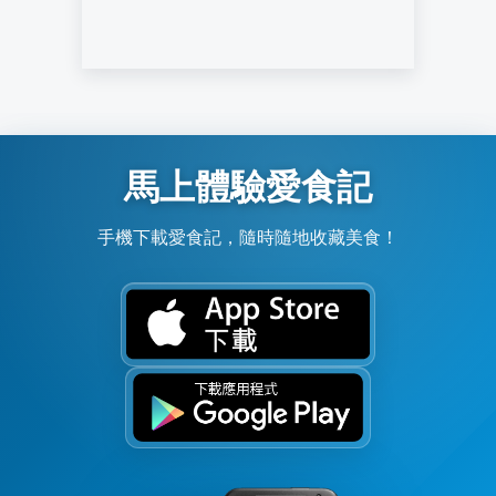
馬上體驗愛食記
手機下載愛食記，隨時隨地收藏美食！