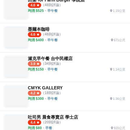
（
48
則評論）
4.6
均消 $
525
・
早午餐
1.15公里
墨爾本咖啡
（
46
則評論）
4.6
均消 $
400
・
早午餐
671公尺
濰克早午餐 台中民權店
（
34
則評論）
3.9
均消 $
150
・
早午餐
1.14公里
CMYK GALLERY
（
18
則評論）
4.2
均消 $
300
・
早午餐
1.36公里
吐司男 晨食專賣店 學士店
（
20
則評論）
4.4
均消 $
80
・
早餐
920公尺