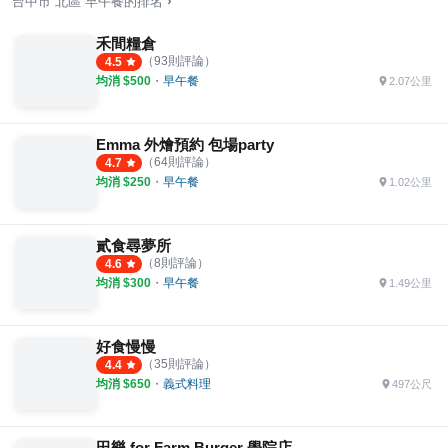
›
台中市
北區
早午餐
的排名
禾間糧倉
（
93
則評論）
4.5
均消 $
500
・
早午餐
2.07公里
Emma 外燴預約 包場party
（
64
則評論）
4.7
均消 $
250
・
早午餐
1.02公里
貳食尋夢所
（
8
則評論）
4.6
均消 $
300
・
早午餐
1.49公里
好食慢慢
（
35
則評論）
4.4
均消 $
650
・
義式料理
497公尺
田樂 for Farm Burger 學院店