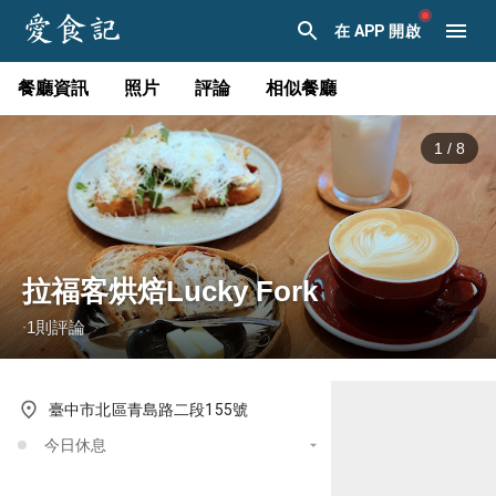
在 APP 開啟
餐廳資訊
照片
評論
相似餐廳
1
/
8
拉福客烘焙Lucky Fork
1
則評論
·
臺中市北區青島路二段155號
今日休息