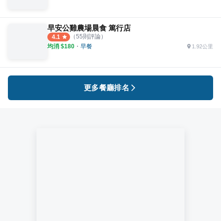
早安公雞農場晨食 篤行店
（
55
則評論）
4.1
均消 $
180
・
早餐
1.92公里
更多餐廳排名