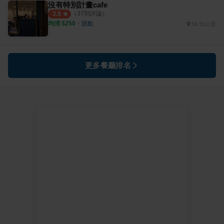
沒有特別計畫cafe
（
37
則評論）
3.9
均消 $
250
・
甜點
59.31公里
更多餐廳排名