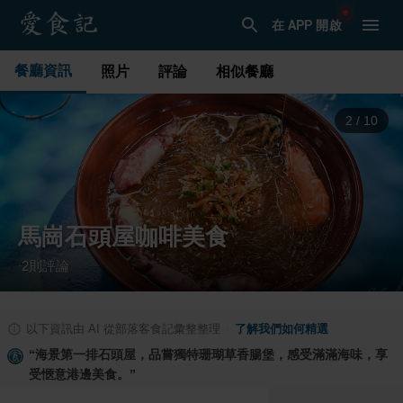
在 APP 開啟
餐廳資訊
照片
評論
相似餐廳
3
/
10
馬崗石頭屋咖啡美食
2
則評論
·
以下資訊由 AI 從部落客食記彙整整理
·
了解我們如何精選
“
海景第一排石頭屋，品嘗獨特珊瑚草香腸堡，感受滿滿海味，享
受愜意港邊美食。
”