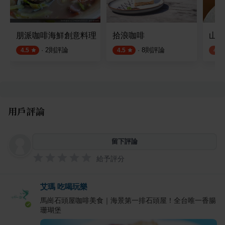
朋派咖啡海鮮創意料理
拾浪咖啡
山裡
·
2
則評論
·
8
則評論
4.5
4.5
4.0
用戶評論
留下評論
給予評分
艾瑪 吃喝玩樂
馬崗石頭屋咖啡美食｜海景第一排石頭屋！全台唯一香腸
珊瑚堡