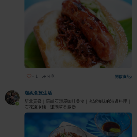
+
1
分享
開啟食記
›
潔妮食旅生活
新北貢寮｜馬崗石頭屋咖啡美食｜充滿海味的港邊料理｜
石花凍冷麵．珊瑚草香腸堡