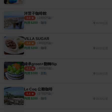
洋荳子咖啡館
（
19
則評論）
3.9
均消 $
200
・
咖啡
46.58公里
VILLA SUGAR
（
38
則評論）
3.4
均消 $
200
・
咖啡
60.07公里
綠承green+翻轉flip
（
48
則評論）
4.1
均消 $
300
・
甜點
51.66公里
Le Coq 公雞咖啡
（
37
則評論）
4.4
均消 $
200
・
咖啡
59.92公里