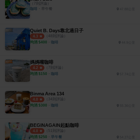
（
7
則評論）
咖啡
・
早午餐
47.88公里
Quiet B. Days靠北過日子
（
48
則評論）
4.3
均消 $
400
・
咖啡
44.9公里
媽媽嘴咖啡
（
7
則評論）
4.2
均消 $
150
・
咖啡
57.74公里
Binma Area 134
（
34
則評論）
4.0
均消 $
300
・
咖啡
55.36公里
BEGINAGAIN起點咖啡
（
51
則評論）
4.0
均消 $
250
・
早午餐
54.27公里