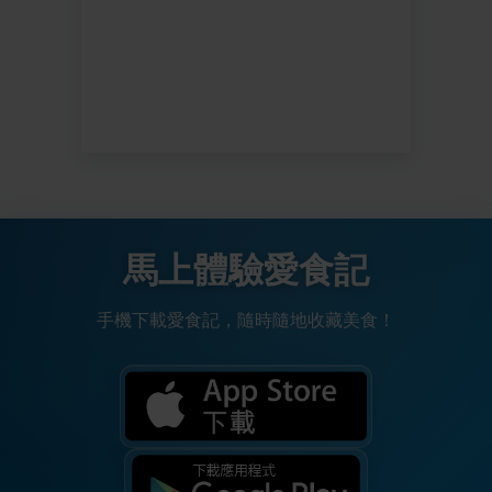
馬上體驗愛食記
手機下載愛食記，隨時隨地收藏美食！