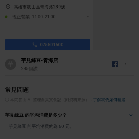
高雄市鼓山區青海路289號
現正營業: 11:00-21:00
075501600
芋見綠豆-青海店
芋
245
個讚
常見問題
ⓘ
本問答由 AI 整理自真實食記（附資料來源）
·
了解我們如何精選
芋見綠豆 的平均消費是多少？
芋見綠豆 的平均消費約為 50 元。