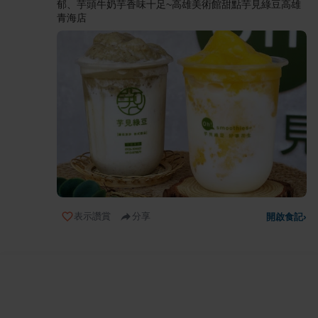
郁、芋頭牛奶芋香味十足~高雄美術館甜點芋見綠豆高雄
青海店
表示讚賞
分享
開啟食記
›