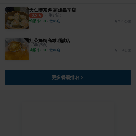
天仁喫茶趣 高雄義享店
（
1
則評論）
3.5
均消 $
400
・
飲料店
2.28公里
紅茶媽媽高雄明誠店
（
3
則評論）
均消 $
200
・
飲料店
1.54公里
更多餐廳排名