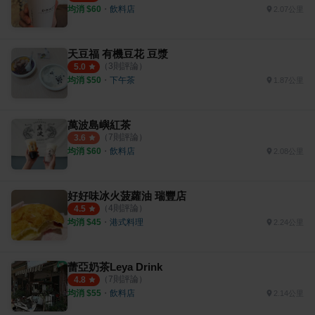
均消 $
60
・
飲料店
2.07公里
天豆福 有機豆花 豆漿
（
3
則評論）
5.0
均消 $
50
・
下午茶
1.87公里
萬波島嶼紅茶
（
7
則評論）
3.6
均消 $
60
・
飲料店
2.08公里
好好味冰火菠蘿油 瑞豐店
（
4
則評論）
4.5
均消 $
45
・
港式料理
2.24公里
蕾亞奶茶Leya Drink
（
7
則評論）
4.8
均消 $
55
・
飲料店
2.14公里