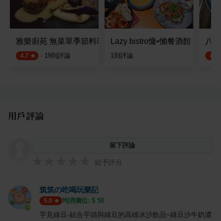
雅樂廚苑 無菜單季節料理
Lazy bistro慵•懶餐酒館
八田源
·
19
則評論
1
則評論
4.7
4.4
用戶評論
留下評論
給予評分
筑筑の吃喝玩樂記
均消價位: $
50
5.0
芋見綠豆-結合芋頭與綠豆的高雄冰沙飲品~綠豆沙牛奶濃