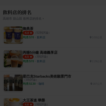
飲料店的排名
›
高雄市
鼓山區
飲料店
的排名
御典茶
（
52
則評論）
4.4
均消 $
70
・
飲料店
3.55公里
再睡5分鐘 高雄義享店
（
3
則評論）
4.5
均消 $
70
・
飲料店
2.29公里
星巴克Starbacks美術願景門市
（
3
則評論）
均消 $
130
・
咖啡
287公尺
大王茶迷 華榮
（
9
則評論）
4.6