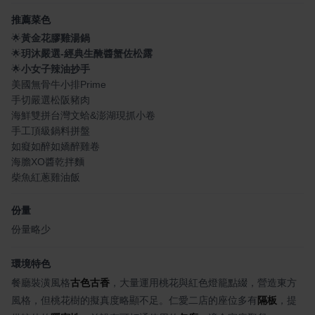
推薦菜色
🌟
黃金花膠雞湯鍋
🌟
玥沐嚴選-經典生醃醬蟹佐松露
🌟
小女子辣油抄手
美國無骨牛小排Prime
手切嚴選松阪豬肉
海鮮雙拼台灣文蛤&澎湖現抓小卷
手工頂級鍋料拼盤
如癡如醉如嬌醉雞卷
海膽XO醬乾拌麵
柴魚紅蔥雞油飯
份量
份量略少
環境特色
餐廳裝潢風格
古色古香
，大量運用桃花與紅色燈籠點綴，營造東方
風格，但桃花樹的擬真度略顯不足。仁愛二店的座位多有
隔板
，提