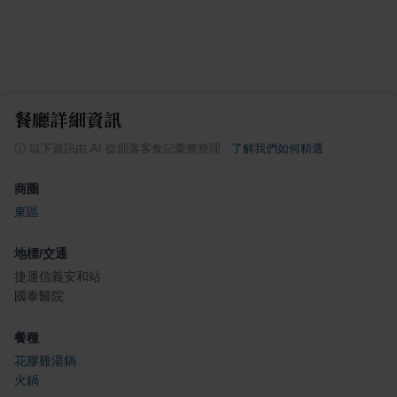
餐廳詳細資訊
ⓘ
以下資訊由 AI 從部落客食記彙整整理
·
了解我們如何精選
商圈
東區
地標/交通
捷運信義安和站
國泰醫院
餐種
花膠雞湯鍋
火鍋