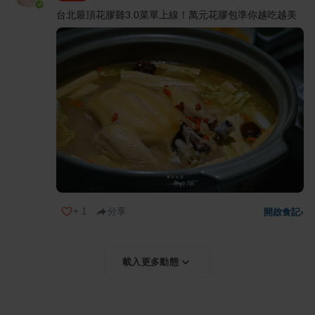
台北最頂花膠雞3.0菜單上線！萬元花膠包準你越吃越美
+
1
分享
開啟食記
›
載入更多動態