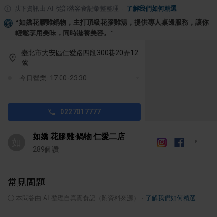
以下資訊由 AI 從部落客食記彙整整理
·
了解我們如何精選
“
如嬌花膠雞鍋物，主打頂級花膠雞湯，提供專人桌邊服務，讓你
輕鬆享用美味，同時滋養美容。
”
臺北市大安區仁愛路四段300巷20弄12
號
今日營業: 17:00-23:30
0227017777
如嬌 花膠雞·鍋物 仁愛二店
如
289
個讚
常見問題
ⓘ
本問答由 AI 整理自真實食記（附資料來源）
·
了解我們如何精選