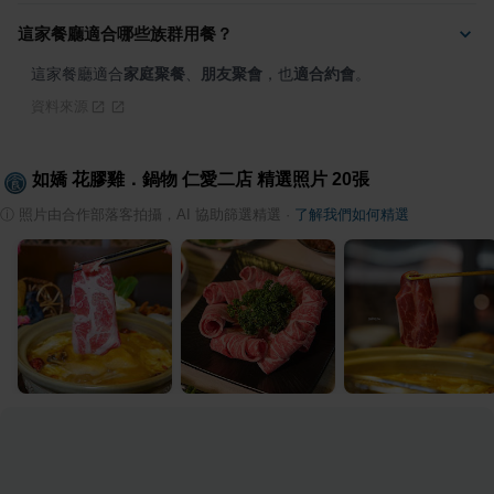
這家餐廳適合哪些族群用餐？
這家餐廳適合
家庭聚餐
、
朋友聚會
，也
適合約會
。
資料來源
如嬌 花膠雞．鍋物 仁愛二店
精選照片
20
張
ⓘ
照片由合作部落客拍攝，AI 協助篩選精選
·
了解我們如何精選