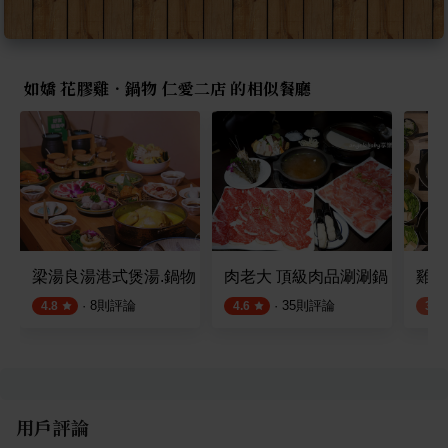
如嬌 花膠雞．鍋物 仁愛二店 的相似餐廳
梁湯良湯港式煲湯.鍋物
肉老大 頂級肉品涮涮鍋 敦南創
雞湯
·
8
則評論
·
35
則評論
4.8
4.6
3.8
用戶評論