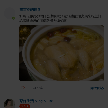
布雷克的世界
如嬌花膠雞‧鍋物｜沒想到吧！雞湯也能做火鍋來吃主打
花膠雞湯鍋的頂級雞湯火鍋餐廳
+
1
分享
開啟食記
›
寗好生活 Ning's Life
5.0