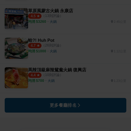
草原風蒙古火鍋 永康店
（
13
則評論）
4.5
均消 $
3260
・
火鍋
2.45公里
蛤?! Huh Pot
（
26
則評論）
4.7
均消 $
1000
・
火鍋
1.12公里
馬辣頂級麻辣鴛鴦火鍋 復興店
（
10
則評論）
4.4
均消 $
700
・
火鍋
1.23公里
更多餐廳排名