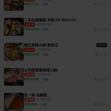
均消 $
1500
・
火鍋
580公尺
二本松涮涮屋 本館 ER BEN SONG SHABU
（
83
則評論）
4.8
均消 $
3000
・
火鍋
1.35公里
詹記麻辣火鍋 敦南店
百選店
（
39
則評論）
4.5
均消 $
1000
・
火鍋
1.4公里
太和殿鴛鴦麻辣火鍋
（
34
則評論）
4.2
均消 $
1000
・
火鍋
371公尺
這一鍋 信義殿
（
24
則評論）
4.2
均消 $
800
・
火鍋
733公尺