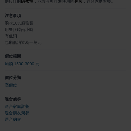
供較佳的
隱密性
，並設有可打通使用的
包廂
，適合家庭聚餐。
注意事項
酌收10%服務費
用餐限時兩小時
有低消
包廂低消皆為一萬元
價位範圍
均消 1500-3000 元
價位分類
高價位
適合族群
適合家庭聚餐
適合朋友聚餐
適合約會