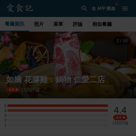
在 APP 開啟
餐廳資訊
照片
菜單
評論
相似餐廳
3
/
10
如嬌 花膠雞．鍋物 仁愛二店
11
則評論
·
4.4
5
4.4
5 星：2 則評論
4
4 星：2 則評論
3
3 星：0 則評論
4.4
2
2 星：0 則評論
11
則評論
1
1 星：0 則評論