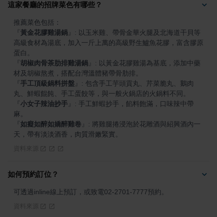
這家餐廳的招牌菜色有哪些？
『
黃金花膠雞湯鍋
』
: 以玉米雞、帶骨金華火腿及北海道干貝等
高級食材為湯底，加入一斤上萬的高級野生鱸魚花膠，富含膠原
『
胡椒肉骨茶肋排雞湯鍋
』
: 以黃金花膠雞湯為基底，添加中藥
『
手工頂級鍋料拼盤
』
: 包含手工芋頭貢丸、芹菜脆丸、鵝肉
『
小女子辣油抄手
』
: 手工鮮蝦抄手，餡料飽滿，口味辣中帶
『
如癡如醉如嬌醉雞卷
』
: 將雞腿捲浸泡於花雕酒與紹興酒內一
天，帶有淡淡酒香，肉質滑嫩緊實。
資料來源
如何預約訂位？
可透過inline線上預訂，或致電02-2701-7777預約。
資料來源