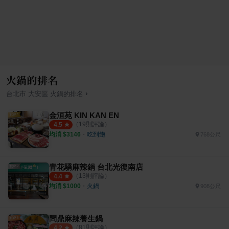
火鍋的排名
›
台北市
大安區
火鍋
的排名
金洹苑 KIN KAN EN
（
19
則評論）
4.5
均消 $
3146
・
吃到飽
768公尺
青花驕麻辣鍋 台北光復南店
（
13
則評論）
4.4
均消 $
1000
・
火鍋
908公尺
問鼎麻辣養生鍋
（
81
則評論）
4.2