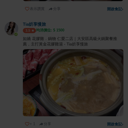
表示讚賞
分享
開啟食記
›
Tia妡享慢旅
均消價位: $
1500
3.5
如嬌 花膠雞．鍋物 仁愛二店｜大安區高級火鍋聚餐推
薦，主打黃金花膠雞湯 - Tia妡享慢旅
+
1
分享
開啟食記
›