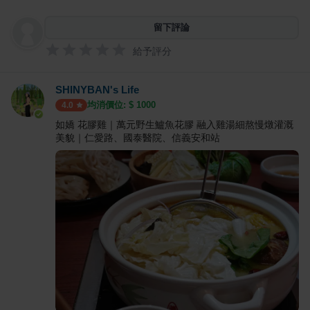
留下評論
給予評分
SHINYBAN's Life
均消價位: $
1000
4.0
如嬌 花膠雞｜萬元野生鱸魚花膠 融入雞湯細熬慢燉灌溉
美貌｜仁愛路、國泰醫院、信義安和站