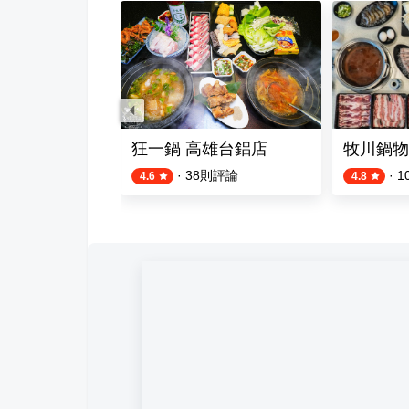
鍋 漢來大飯店
狂一鍋 高雄台鋁店
牧川鍋物
則評論
·
38
則評論
·
1
4.6
4.8