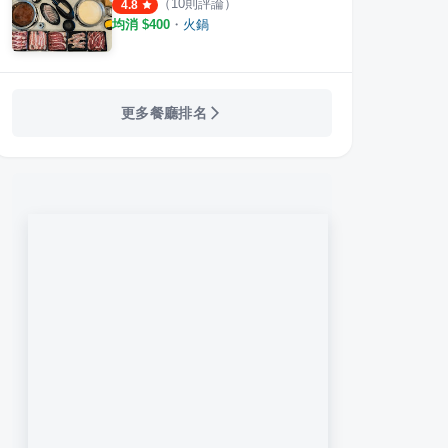
（
10
則評論）
4.8
均消 $
400
・
火鍋
更多餐廳排名