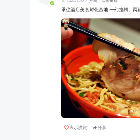
於
2023/12/29
推薦了這家餐廳
承億酒店美食孵化基地 一幻拉麵、兩鍋極上鍋物
表示讚賞
分享