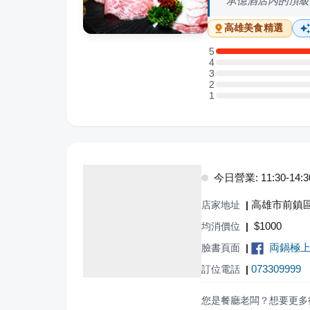
承億酒店內的頂級
高雄
美食精選
5
5 星：2 則評論
4
4 星：0 則評論
3
3 星：0 則評論
2
2 星：0 則評論
1
1 星：0 則評論
今日營業: 11:30-14:30,
高雄市前鎮區
店家地址
|
$
1000
均消價位
|
両鍋極
臉書頁面
|
073309999
訂位電話
|
您是餐廳老闆？想要更多