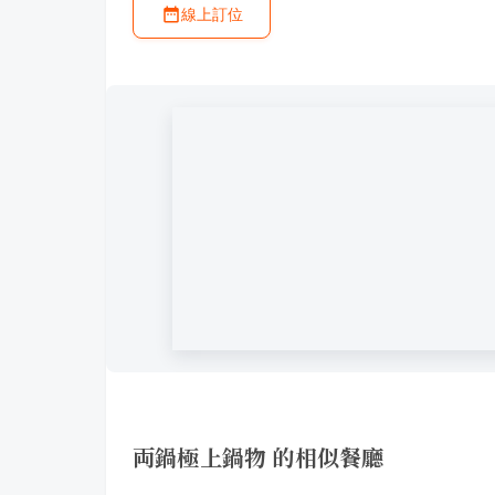
線上訂位
両鍋極上鍋物 的相似餐廳