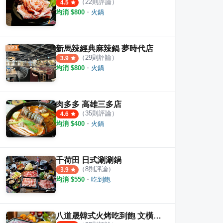
（
22
則評論）
4.5
均消 $
800
・
火鍋
新馬辣經典麻辣鍋 夢時代店
（
29
則評論）
3.9
均消 $
800
・
火鍋
原味火鍋 博愛店
星野肉肉鍋 高雄五甲公園店
幕和
·
20
則評論
3
則評論
4.7
肉多多 高雄三多店
（
35
則評論）
4.6
均消 $
400
・
火鍋
千荷田 日式涮涮鍋
（
8
則評論）
3.9
均消 $
550
・
吃到飽
八道晟韓式火烤吃到飽 文橫旗艦店