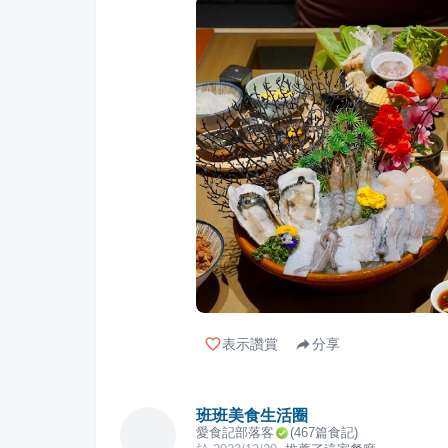
表示讚賞
分享
班班美食生活圈
愛食記部落客
(
467
篇食記)