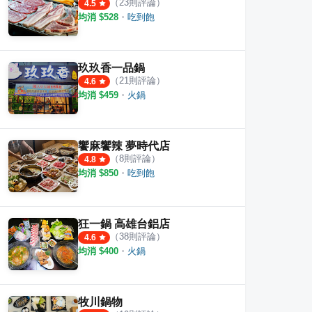
（
23
則評論）
4.5
均消 $
528
・
吃到飽
玖玖香一品鍋
（
21
則評論）
4.6
均消 $
459
・
火鍋
饗麻饗辣 夢時代店
（
8
則評論）
4.8
均消 $
850
・
吃到飽
狂一鍋 高雄台鋁店
（
38
則評論）
4.6
均消 $
400
・
火鍋
牧川鍋物