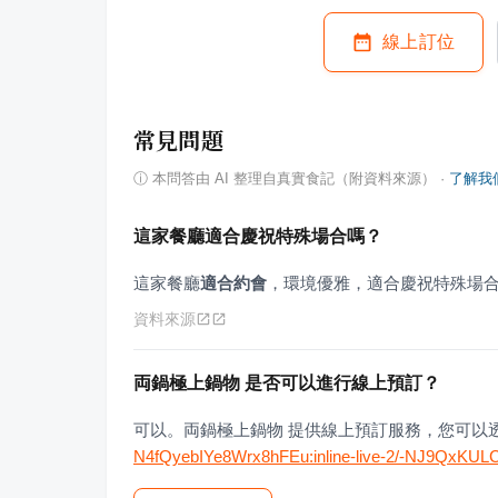
線上訂位
常見問題
ⓘ
本問答由 AI 整理自真實食記（附資料來源）
·
了解我
這家餐廳適合慶祝特殊場合嗎？
這家餐廳
適合約會
，環境優雅，適合慶祝特殊場
資料來源
両鍋極上鍋物 是否可以進行線上預訂？
可以。両鍋極上鍋物 提供線上預訂服務，您可以
N4fQyebIYe8Wrx8hFEu:inline-live-2/-NJ9QxK