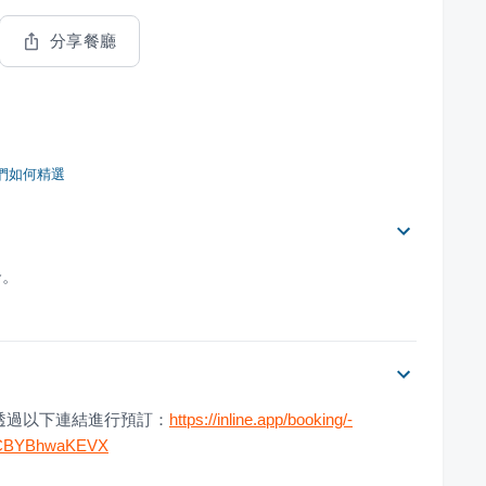
分享餐廳
們如何精選
合。
透過以下連結進行預訂：
https://inline.app/booking/-
ULCBYBhwaKEVX