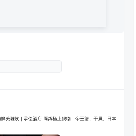
鮮美雜炊｜承億酒店-両鍋極上鍋物｜帝王蟹、干貝、日本