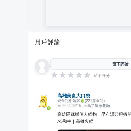
用戶評論
留下評論
給予評分
高雄美食大口袋
愛食記部落客
(
221
篇食記)
於
2024/03/15
推薦了這家餐廳
高雄隱藏版個人鍋物｜昆布湯頭現煮的
A5和牛｜高雄火鍋