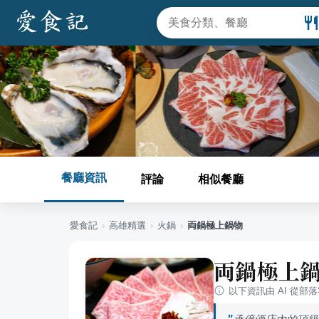
餐廳資訊
評論
相似餐廳
愛食記
›
高雄
精選
›
火鍋
›
両鍋極上鍋物
両鍋極上
以下資訊由 AI 從部