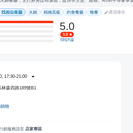
火鍋餐廳，主打鮮美昆布湯底，提供帝王蟹、龍蝦、A5和牛等奢華
建議修改
找相似餐廳
火鍋
精緻高級
約會餐廳
晚餐
5.0
5.0
5
則評論
 17:30-21:00
林森四路189號B1
上鍋物
行銷服務請至
店家專區