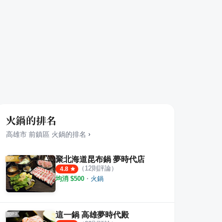
火鍋的排名
高雄市
前鎮區
火鍋
的排名
›
聚北海道昆布鍋 夢時代店
（
12
則評論）
4.8
均消 $
500
・
火鍋
這一鍋 高雄夢時代殿