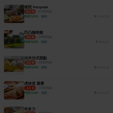
後院 houyuan
（
21
則評論）
4.1
均消 $
200
・
咖啡
19.99公里
凹凸咖啡館
（
24
則評論）
4.2
均消 $
200
・
咖啡
28.6公里
法米法式甜點
（
38
則評論）
4.3
均消 $
250
・
甜點
28.23公里
虎珍堂 菓寮
（
37
則評論）
4.6
均消 $
100
・
甜點
20.32公里
米多力