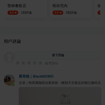
聖林餐飲店
暗街宅內
徐-
·
1
則評論
·
5
則評論
5.0
5.0
5.0
用戶評論
留下評論
給予評分
黑哥桃｜BlackMOMO
北港｜映星園咖啡自家烘焙・離朝天宮最近的獨立咖啡店