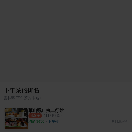
下午茶的排名
›
雲林縣
下午茶
的排名
華山觀止虫二行館
（
11
則評論）
4.0
均消 $
650
・
下午茶
29.9公里