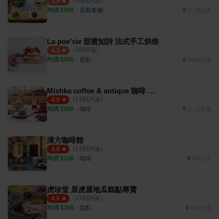
（
10
則評論）
3.5
均消 $
390
・
景觀餐廳
21.29公里
La poe'sie 甜蜜如詩 法式手工烘焙
（
9
則評論）
4.3
均消 $
300
・
甜點
29.61公里
Mishka coffee & antique 咖啡 古董傢俱
（
14
則評論）
4.5
均消 $
300
・
咖啡
21.12公里
漢方咖啡館
（
14
則評論）
4.8
均消 $
100
・
咖啡
166公尺
虎珍堂 原虎屋地瓜糕點專賣
（
23
則評論）
4.5
均消 $
300
・
甜點
19.7公里