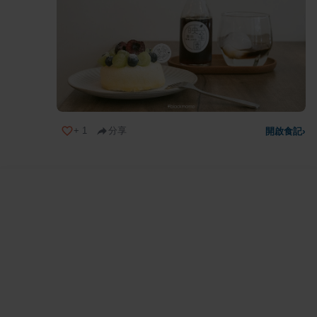
+
1
分享
開啟食記
›