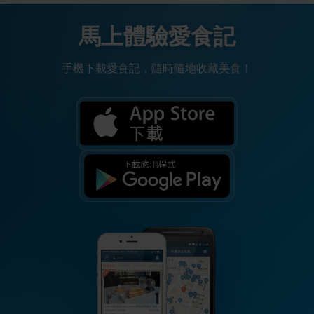
馬上體驗愛食記
手機下載愛食記，隨時隨地收藏美食！