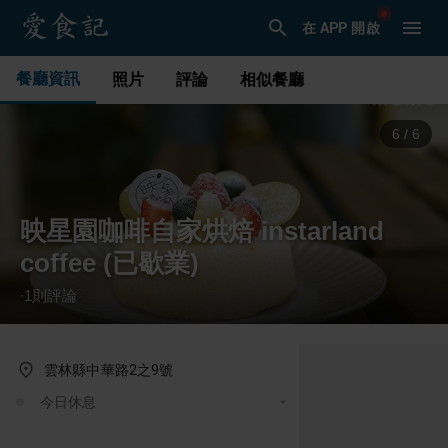
在 APP 開啟
餐廳資訊
照片
評論
相似餐廳
6
/
6
映星園咖啡自家烘焙 instarland
coffee (已歇業)
1
則評論
·
雲林縣中華路2之9號
今日休息