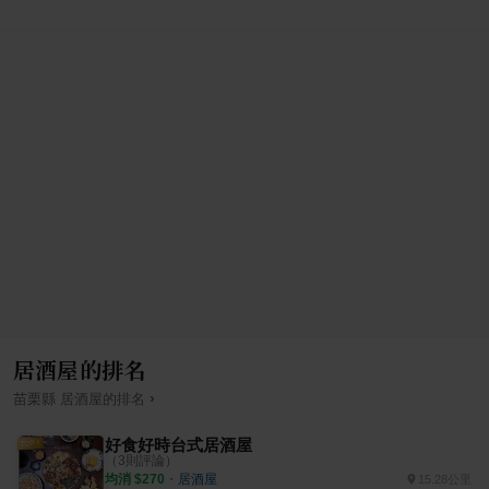
居酒屋的排名
›
苗栗縣
居酒屋
的排名
好食好時台式居酒屋
（
3
則評論）
均消 $
270
・
居酒屋
15.28公里