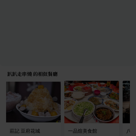
趴趴走串燒 的相似餐廳
莊記 豆府花城
一品煊美食館
八袋