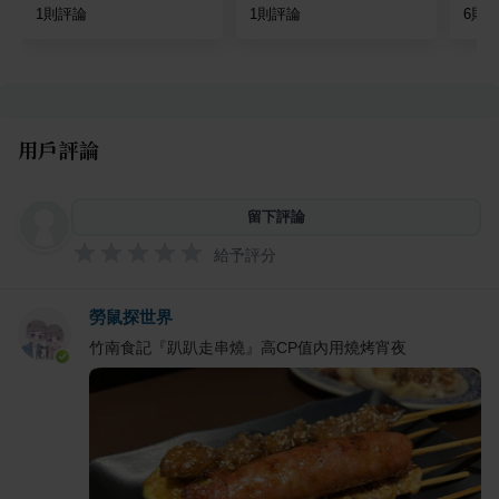
1
則評論
1
則評論
6
則
用戶評論
留下評論
給予評分
勞鼠探世界
竹南食記『趴趴走串燒』高CP值內用燒烤宵夜