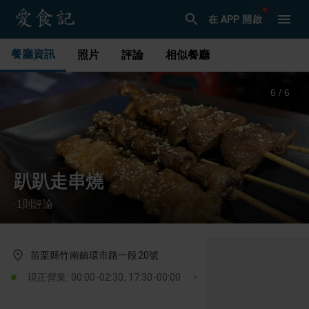
在 APP 開啟
餐廳資訊
照片
評論
相似餐廳
6
/
6
趴趴走串燒
1
則評論
·
苗栗縣竹南鎮環市路一段20號
現正營業: 00:00-02:30, 17:30-00:00