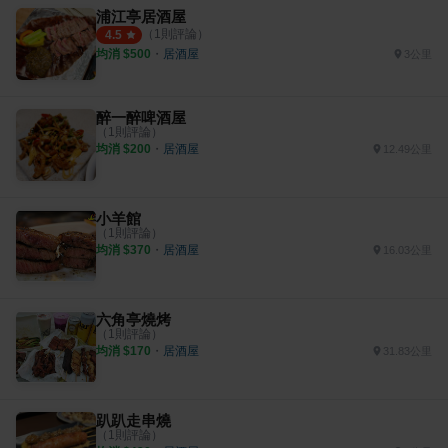
浦江亭居酒屋
（
1
則評論）
4.5
均消 $
500
・
居酒屋
3公里
醉一醉啤酒屋
（
1
則評論）
均消 $
200
・
居酒屋
12.49公里
小羊館
（
1
則評論）
均消 $
370
・
居酒屋
16.03公里
六角亭燒烤
（
1
則評論）
均消 $
170
・
居酒屋
31.83公里
趴趴走串燒
（
1
則評論）