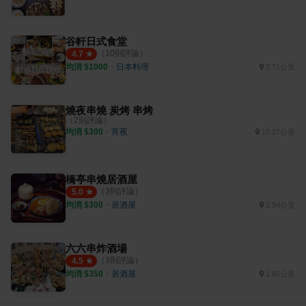
谷軒日式食堂
（
10
則評論）
4.7
均消 $
1000
・
日本料理
2.71公里
燒夜串燒 炭烤 串烤
（
2
則評論）
均消 $
300
・
宵夜
15.27公里
橋亭串燒居酒屋
（
3
則評論）
5.0
均消 $
300
・
居酒屋
2.94公里
六六串炸酒場
（
3
則評論）
4.5
均消 $
350
・
居酒屋
1.65公里