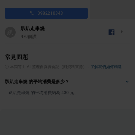
0982210343
趴趴走串燒
趴
470
個讚
常見問題
ⓘ
本問答由 AI 整理自真實食記（附資料來源）
·
了解我們如何精選
趴趴走串燒 的平均消費是多少？
趴趴走串燒 的平均消費約為 430 元。