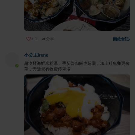
+
1
分享
開啟食記
›
小公主Irene
超澎拜海鮮米粉湯，手切魯肉飯也超讚，加上鮭魚卵更奢
華，旁邊就有收費停車場