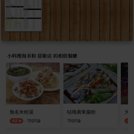
小料理海米粉 莊敬店 的相似餐廳
無名米粉湯
咕嚕廣東腸粉
大有
·
7
則評論
7
則評論
4.0
4.0