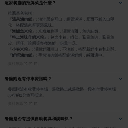
這家餐廳的招牌菜是什麼？
『
溫泉滷肉飯
』
: 滷汁黑金可口，膠質滿滿，肥而不膩入口即
『
海鱸魚米粉
』
『
特上海味什錦米粉
』
: 包含小卷、蝦仁、虱目魚肉、虱目魚
『
小卷米粉
』
『
鮮蚵滷肉飯
』
: 手切滷肉飯搭配飽滿鮮蚵，鹹甜適中。
資料來源
餐廳附近有停車資訊嗎？
餐廳附近有收費停車場，莊敬路上或莊敬路一段有付費停車場，
步行約2分鐘可抵達。
資料來源
餐廳是否有提供自助餐具和調味料？