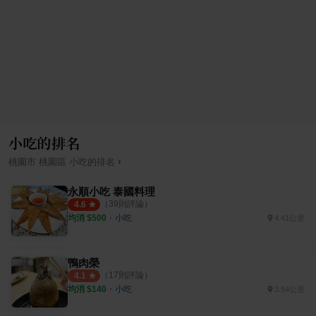
小吃的排名
›
桃園市
桃園區
小吃
的排名
永順小吃 泰國料理
（
39
則評論）
4.6
均消 $
500
・
小吃
4.41公里
鴨肉榮
（
17
則評論）
4.1
均消 $
140
・
小吃
3.54公里