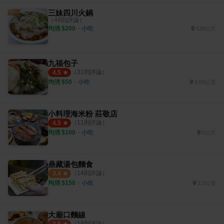
三妹四川火鍋
（
49
則評論）
均消 $
200
・
小吃
538公尺
九福包子
（
31
則評論）
4.5
均消 $
50
・
小吃
3.09公里
小料理海米粉 莊敬店
（
11
則評論）
4.5
均消 $
100
・
小吃
0公尺
鼎藏湯包麵食
（
14
則評論）
3.4
均消 $
150
・
小吃
2.2公里
大廟口麵線
（
18
則評論）
3.5