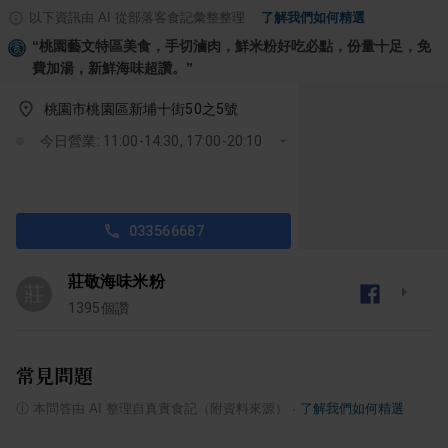
以下資訊由 AI 從部落客食記彙整整理
·
了解我們如何精選
“
桃園藝文特區美食，手切滷肉，鮮米粉好吃必點，份量十足，免
費加湯，新鮮海味超讚。
”
桃園市桃園區新埔十街50之5號
今日營業: 11:00-14:30, 17:00-20:10
033566687
莊敬海味米粉
莊
1395
個讚
常見問題
ⓘ
本問答由 AI 整理自真實食記（附資料來源）
·
了解我們如何精選