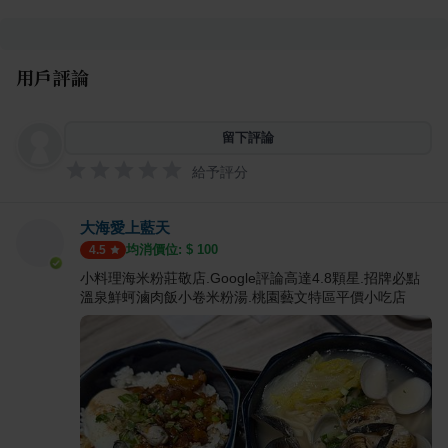
用戶評論
留下評論
給予評分
大海愛上藍天
均消價位: $
100
4.5
小料理海米粉莊敬店.Google評論高達4.8顆星.招牌必點
溫泉鮮蚵滷肉飯小卷米粉湯.桃園藝文特區平價小吃店