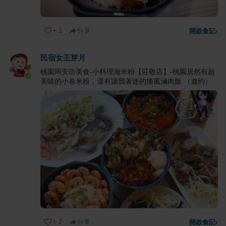
+
1
分享
開啟食記
›
民宿女王芽月
桃園同安街美食-小料理海米粉【莊敬店】-桃園居然有超
美味的小卷米粉，還有讓我著迷的痛風滷肉飯 （邀約）
+
2
分享
開啟食記
›