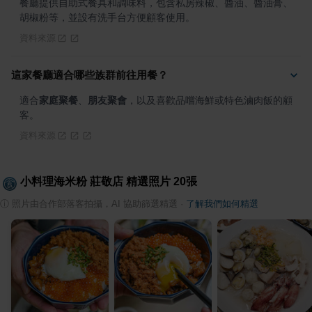
餐廳提供自助式餐具和調味料，包含私房辣椒、醬油、醬油膏、
胡椒粉等，並設有洗手台方便顧客使用。
資料來源
這家餐廳適合哪些族群前往用餐？
適合
家庭聚餐
、
朋友聚會
，以及喜歡品嚐海鮮或特色滷肉飯的顧
客。
資料來源
小料理海米粉 莊敬店
精選照片
20
張
ⓘ
照片由合作部落客拍攝，AI 協助篩選精選
·
了解我們如何精選