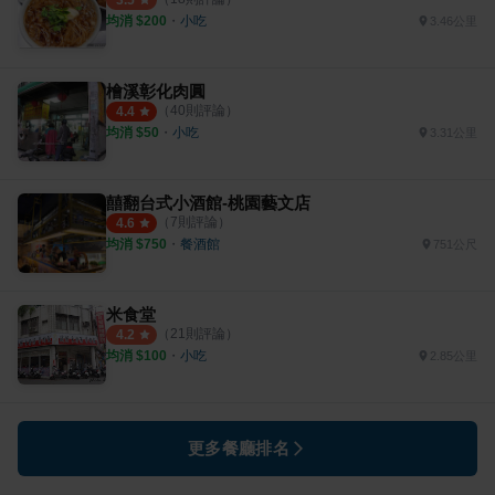
均消 $
200
・
小吃
3.46公里
檜溪彰化肉圓
（
40
則評論）
4.4
均消 $
50
・
小吃
3.31公里
囍翻台式小酒館-桃園藝文店
（
7
則評論）
4.6
均消 $
750
・
餐酒館
751公尺
米食堂
（
21
則評論）
4.2
均消 $
100
・
小吃
2.85公里
更多餐廳排名