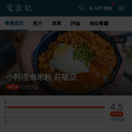
在 APP 開啟
餐廳資訊
照片
菜單
評論
相似餐廳
3
/
10
小料理海米粉 莊敬店
11
則評論
·
4.5
5
4.5
5 星：0 則評論
4
4 星：2 則評論
3
3 星：0 則評論
4.5
2
2 星：0 則評論
11
則評論
1
1 星：0 則評論