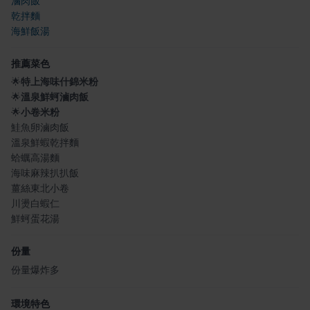
滷肉飯
乾拌麵
海鮮飯湯
推薦菜色
🌟
特上海味什錦米粉
🌟
溫泉鮮蚵滷肉飯
🌟
小卷米粉
鮭魚卵滷肉飯
溫泉鮮蝦乾拌麵
蛤蠣高湯麵
海味麻辣扒扒飯
薑絲東北小卷
川燙白蝦仁
鮮蚵蛋花湯
份量
份量爆炸多
環境特色