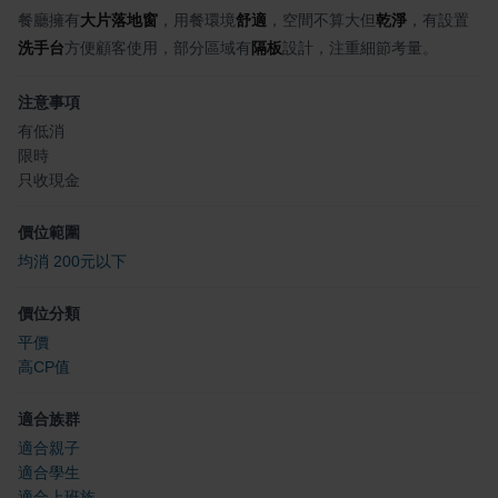
餐廳擁有
大片落地窗
，用餐環境
舒適
，空間不算大但
乾淨
，有設置
洗手台
方便顧客使用，部分區域有
隔板
設計，注重細節考量。
注意事項
有低消
限時
只收現金
價位範圍
均消 200元以下
價位分類
平價
高CP值
適合族群
適合親子
適合學生
適合上班族