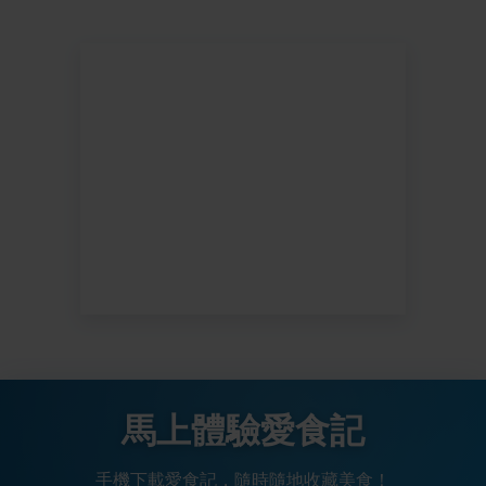
馬上體驗愛食記
手機下載愛食記，隨時隨地收藏美食！