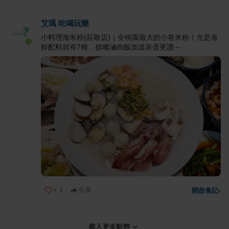
艾瑪 吃喝玩樂
小料理海米粉(莊敬店)｜全桃園最大的小卷米粉！光是海
鮮配料就有7種．捻嘴滷肉飯加溫泉蛋更讚～
+
1
分享
開啟食記
›
載入更多動態