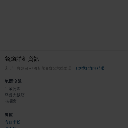
餐廳詳細資訊
ⓘ
以下資訊由 AI 從部落客食記彙整整理
·
了解我們如何精選
地標/交通
莊敬公園
尊爵大飯店
鴻瀾宮
餐種
海鮮米粉