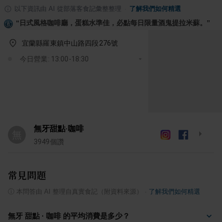
以下資訊由 AI 從部落客食記彙整整理
·
了解我們如何精選
“
日式風格咖啡廳，蛋糕水準佳，必點每日限量酒鬼提拉米蘇。
”
宜蘭縣羅東鎮中山路四段276號
今日營業: 13:00-18:30
無牙甜點·咖啡
無
3949
個讚
常見問題
ⓘ
本問答由 AI 整理自真實食記（附資料來源）
·
了解我們如何精選
無牙 甜點 · 咖啡 的平均消費是多少？