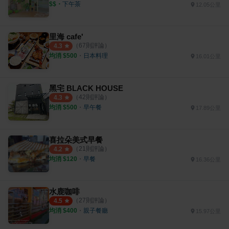
$$
・
下午茶
12.05公里
里海 cafe'
（
67
則評論）
4.3
均消 $
500
・
日本料理
16.01公里
黑宅 BLACK HOUSE
（
42
則評論）
4.3
均消 $
500
・
早午餐
17.89公里
喜拉朵美式早餐
（
21
則評論）
4.2
均消 $
120
・
早餐
16.36公里
水鹿咖啡
（
27
則評論）
4.5
均消 $
400
・
親子餐廳
15.97公里