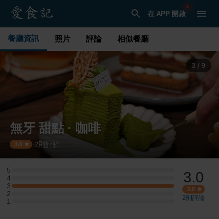
在 APP 開啟
餐廳資訊
照片
評論
相似餐廳
4
/
9
無牙 甜點 · 咖啡
2
則評論
·
3.0
5
3.0
5 星：0 則評論
4
4 星：0 則評論
3
3 星：1 則評論
3.0
2
2 星：0 則評論
2
則評論
1
1 星：0 則評論