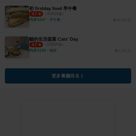
初 firstday food 早午餐
（
32
則評論）
4.7
均消 $
197
・
早午餐
16.09公里
貓的生活提案 Cats' Day
（
16
則評論）
4.7
均消 $
150
・
咖啡
1.39公里
更多餐廳排名