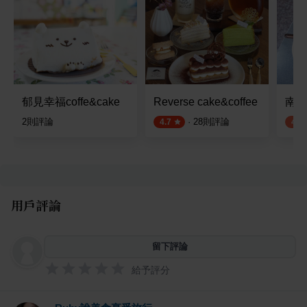
郁見幸福coffe&cake
Reverse cake&coffee
南方
2
則評論
·
28
則評論
4.7
4.0
用戶評論
留下評論
給予評分