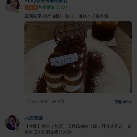
Ruby說美食享受旅行
均消價位: $
300
3.0
宜蘭羅東-無牙 甜點 · 咖啡，蛋糕水準還不錯
表示讚賞
分享
開啟食記
›
水晶安蹄
【宜蘭】羅東｜無牙，日系風格咖啡廳，胖達克瓦茲，必
點每日十份酒鬼提拉米蘇