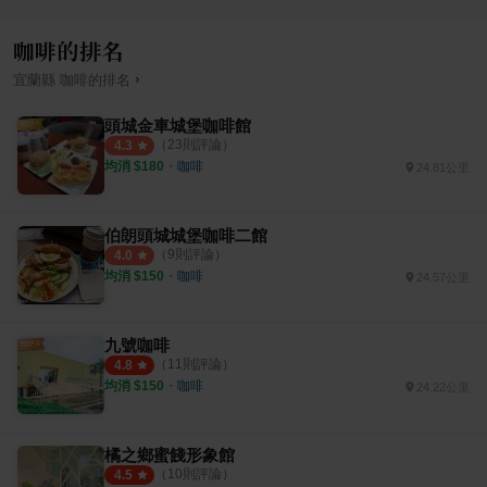
咖啡的排名
›
宜蘭縣
咖啡
的排名
頭城金車城堡咖啡館
（
23
則評論）
4.3
均消 $
180
・
咖啡
24.81公里
伯朗頭城城堡咖啡二館
（
9
則評論）
4.0
均消 $
150
・
咖啡
24.57公里
九號咖啡
（
11
則評論）
4.8
均消 $
150
・
咖啡
24.22公里
橘之鄉蜜餞形象館
（
10
則評論）
4.5