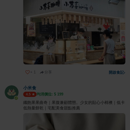
+
1
分享
開啟食記
›
小米食
均消價位: $
199
4.5
纖飽果果曲奇｜果腹兼顧體態。少女的貼心小棉襖｜低卡
低熱量餅乾｜宅配美食甜點推薦