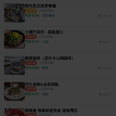
聖托里尼海景餐廳
（
12
則評論）
2.8
均消 $
300
・
景觀餐廳
4.27公里
大嘴巴茶坊 - 基隆廟口
（
21
則評論）
4.3
均消 $
350
・
火鍋
193公尺
啾啾咖啡（原外木山喝咖啡）
（
12
則評論）
4.2
均消 $
300
・
咖啡
5.23公里
空白服飾&金派甜點
（
21
則評論）
4.0
均消 $
350
・
甜點
238公尺
藻樂趣 海藻創意美食 湖海灣店
（
7
則評論）
3.9