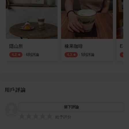
隱山所
橡果咖啡
Eddi
·
6
則評論
·
5
則評論
4.2
4.3
4.1
用戶評論
留下評論
給予評分