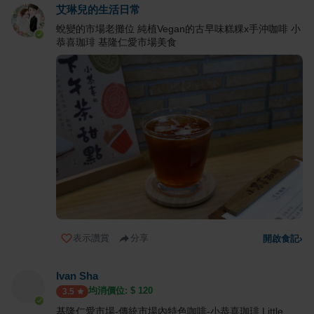
艾琳兒的生活日常
蛻變的市場老攤位 純植Vegan的古早味糕粿x手沖咖啡 小
恭喜珈琲 基隆仁愛市場美食
表示讚賞
分享
開啟食記
›
Ivan Sha
均消價位: $
120
3.5
基隆仁愛市場-傳統市場內特色咖啡-小恭喜珈琲 Little