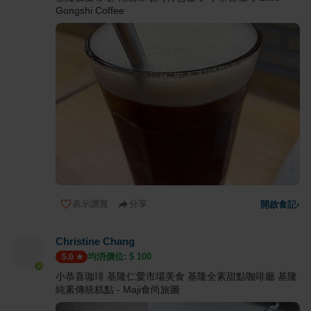
Gongshi Coffee
表示讚賞
分享
開啟食記
›
Christine Chang
均消價位: $
100
5.0
小恭喜珈琲 基隆仁愛市場美食 基隆全素甜點咖啡廳 基隆
純素傳統糕點 - Maji食尚旅圖