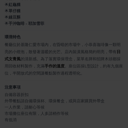
🌟
紅龜粿
🌟
草仔粿
🌟
綠豆酥
🌟
手沖咖啡 - 耶加雪菲
環境特色
餐廳位於基隆仁愛市場內，在昏暗的市場中，小恭喜珈琲像一顆明
亮的小燈泡，散發著溫暖的光芒。店內裝潢風格簡約明亮，帶有
日
式文青風
的清新感。為了落實環保理念，菜單名牌和招牌木頭都採
用回收材料製作，充滿
手作的溫度
。座位區採L型設計，約有九個座
位，半開放式的空間讓餐點製作過程透明化。
注意事項
自備容器折扣
外帶餐點請自備環保杯、環保餐盒，或與店家購買外帶盒
一人作業，請耐心等候
市場攤位座位有限，人多請稍作等候
有低消