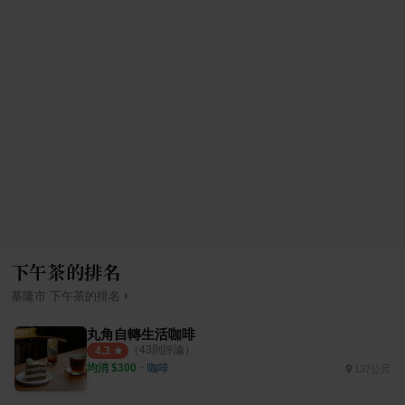
下午茶的排名
›
基隆市
下午茶
的排名
丸角自轉生活咖啡
（
43
則評論）
4.3
均消 $
300
・
咖啡
137公尺