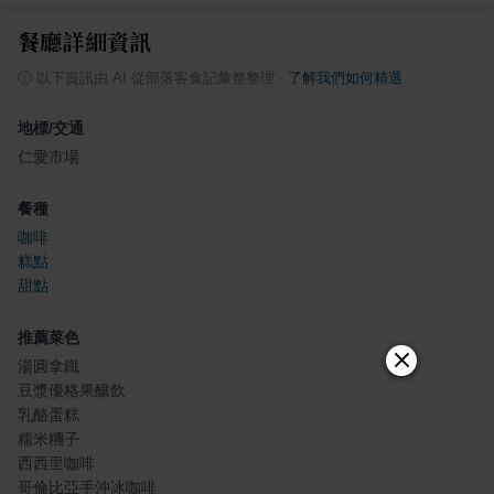
餐廳詳細資訊
ⓘ
以下資訊由 AI 從部落客食記彙整整理
·
了解我們如何精選
地標/交通
仁愛市場
餐種
咖啡
糕點
甜點
推薦菜色
湯圓拿鐵
豆漿優格果釀飲
乳酪蛋糕
糯米糰子
西西里咖啡
哥倫比亞手沖冰咖啡