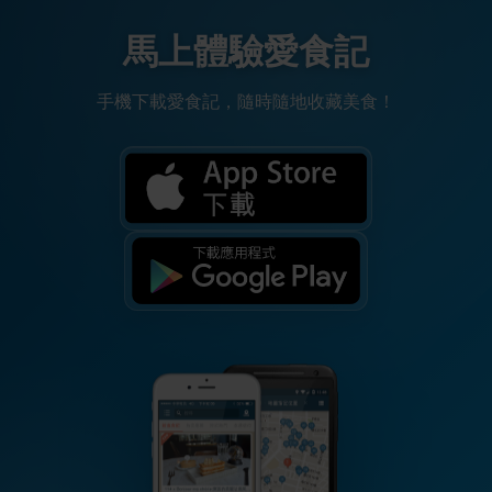
馬上體驗愛食記
手機下載愛食記，隨時隨地收藏美食！