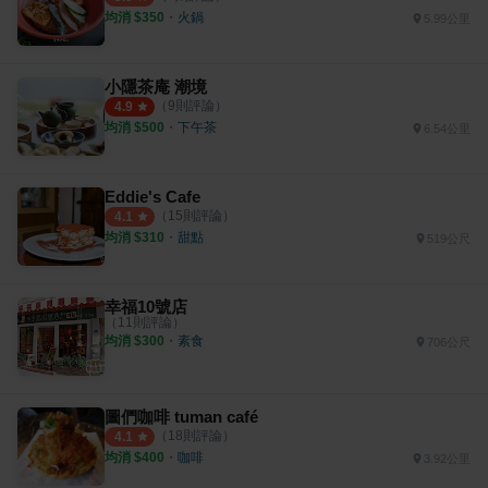
均消 $
350
・
火鍋
5.99公里
小隱茶庵 潮境
（
9
則評論）
4.9
均消 $
500
・
下午茶
6.54公里
Eddie's Cafe
（
15
則評論）
4.1
均消 $
310
・
甜點
519公尺
幸福10號店
（
11
則評論）
均消 $
300
・
素食
706公尺
圖們咖啡 tuman café
（
18
則評論）
4.1
均消 $
400
・
咖啡
3.92公里