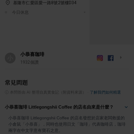
基隆市仁愛區愛一路8號2號樓D34
今日休息
小恭喜珈琲
小
1932
個讚
常見問題
ⓘ
本問答由 AI 整理自真實食記（附資料來源）
·
了解我們如何精選
小恭喜珈琲 Littlegongshii Coffee 的店名由來是什麼？
小恭喜珈琲 Littlegongshii Coffee 的店名發想於店家老闆救援的
小倉鼠「小恭喜」，同時也使用日文「珈琲」代表咖啡店，珈琲
兩字在中文字意有寶石之意。