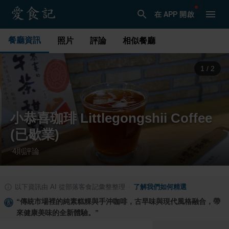
在 APP 開啟
餐廳資訊
照片
評論
相似餐廳
1
/
2
小恭喜珈琲 Littlegongshii Coffee
(已歇業)
4
則評論
·
以下資訊由 AI 從部落客食記彙整整理
·
了解我們如何精選
“
傳統市場裡的純素糕粿與手沖咖啡，古早味與現代風格融合，帶
來健康美味的全新體驗。
”