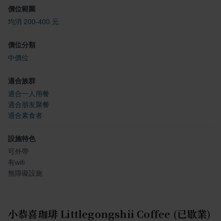
價位範圍
均消 200-400 元
價位分類
中價位
適合族群
適合一人用餐
適合朋友聚餐
適合素食者
設施特色
可外帶
有wifi
無障礙設施
小恭喜珈琲 Littlegongshii Coffee (已歇業)