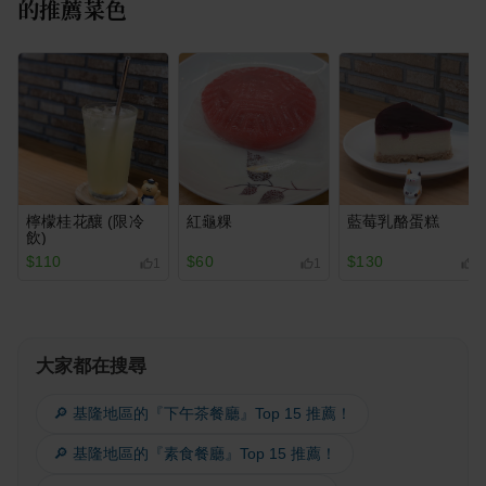
的推薦菜色
檸檬桂花釀 (限冷
紅龜粿
藍莓乳酪蛋糕
飲)
$110
$60
$130
1
1
3
大家都在搜尋
🔎 基隆地區的『下午茶餐廳』Top 15 推薦！
🔎 基隆地區的『素食餐廳』Top 15 推薦！