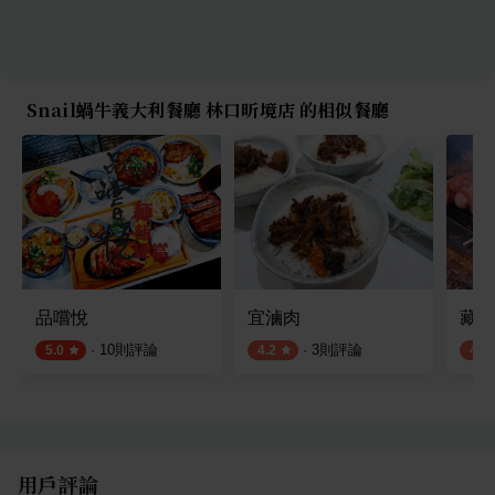
Snail蝸牛義大利餐廳 林口昕境店 的相似餐廳
品嚐悅
宜滷肉
藏王
·
10
則評論
·
3
則評論
5.0
4.2
4.0
用戶評論