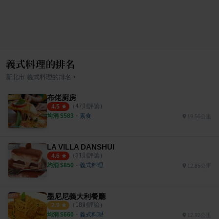
義式料理的排名
›
新北市
義式料理
的排名
布佬廚房
（
47
則評論）
4.5
均消 $
583
・
素食
19.56公里
LA VILLA DANSHUI
（
31
則評論）
4.6
均消 $
850
・
義式料理
12.85公里
墨尼尼義大利餐廳
（
18
則評論）
2.9
均消 $
660
・
義式料理
12.92公里