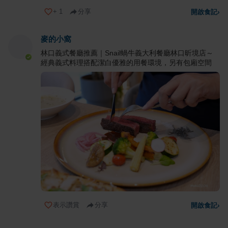
+
1
分享
開啟食記
›
麥的小窩
林口義式餐廳推薦｜Snail蝸牛義大利餐廳林口昕境店～
經典義式料理搭配潔白優雅的用餐環境，另有包廂空間
表示讚賞
分享
開啟食記
›