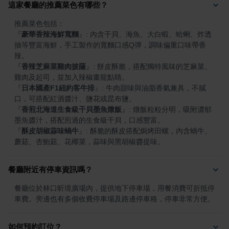
這家餐廳的推薦菜色有哪些？
『
豪華香辣海鮮寬麵
』
: 內含干貝、海魚、大白蝦、蛤蜊、炸透
抽等豐富海鮮，手工製作的寬麵口感Q彈，調味偏重口味帶香
『
香辣芝麻菜雞肉披薩
』
: 餅皮酥脆，搭配獨特風味的芝麻菜、
『
日本國產F1紐約客牛排
』
: 牛肉甜味與油脂香氣兼具，不膩
『
香煎北海道生食級干貝墨魚燉飯
』
: 燉飯粒粒分明，吸附濃郁
『
酥皮胡椒蒜味蝸牛
』
: 酥脆的酥皮搭配焗烤田螺，內含蝸牛、
蘑菇、杏鮑菇、花椰菜，蒜味與黑胡椒醬提味。
餐廳附近有停車資訊嗎？
餐廳位於林口昕境廣場內，提供地下停車場，用餐消費可折抵停
車費。旁邊也有多個收費停車場及路邊停車格，停車非常方便。
如何預約訂位？