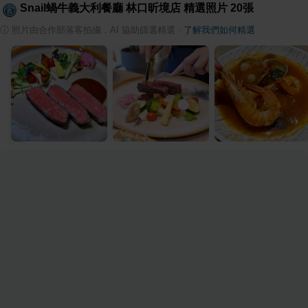
Snail蝸牛義大利餐廳 林口昕境店
精選照片
20
張
ⓘ
照片由合作部落客拍攝，AI 協助篩選精選
·
了解我們如何精選