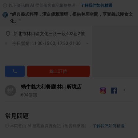
以下資訊由 AI 從部落客食記彙整整理
·
了解我們如何精選
“
經典義式料理，潔白優雅環境，提供包廂空間，享受義式慢食文
化。
”
新北市林口區文化三路一段402巷2號
今日營業: 11:30-15:00, 17:30-21:30
線上訂位
蝸牛義大利餐廳 林口昕境店
蝸
604
個讚
常見問題
ⓘ
本問答由 AI 整理自真實食記（附資料來源）
·
了解我們如何精選