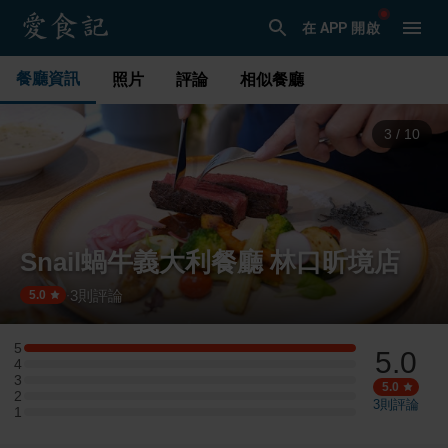
在 APP 開啟
餐廳資訊
照片
評論
相似餐廳
3
/
10
Snail蝸牛義大利餐廳 林口昕境店
3
則評論
·
5.0
5
5.0
5 星：2 則評論
4
4 星：0 則評論
3
3 星：0 則評論
5.0
2
2 星：0 則評論
3
則評論
1
1 星：0 則評論