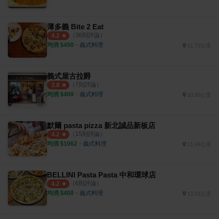
薄多義 Bite 2 Eat
（
36
則評論）
4.2
均消 $
450
・
義式料理
11.73公里
義式屋古拉爵
（
7
則評論）
3.8
均消 $
400
・
義式料理
10.56公里
默爾 pasta pizza 新北誠品新板店
（
15
則評論）
4.2
均消 $
1062
・
義式料理
11.69公里
BELLINI Pasta Pasta 中和環球店
（
6
則評論）
4.2
均消 $
400
・
義式料理
13.01公里