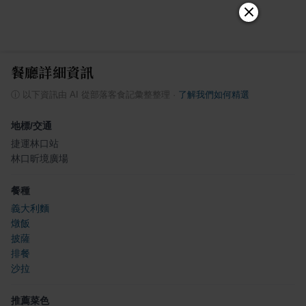
餐廳詳細資訊
ⓘ
以下資訊由 AI 從部落客食記彙整整理
·
了解我們如何精選
地標/交通
捷運林口站
林口昕境廣場
餐種
義大利麵
燉飯
披薩
排餐
沙拉
推薦菜色