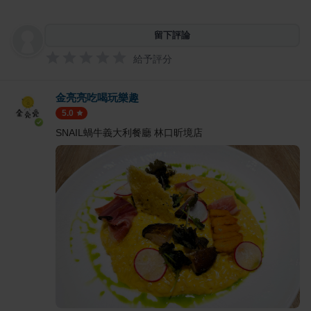
留下評論
給予評分
金亮亮吃喝玩樂趣
5.0
SNAIL蝸牛義大利餐廳 林口昕境店