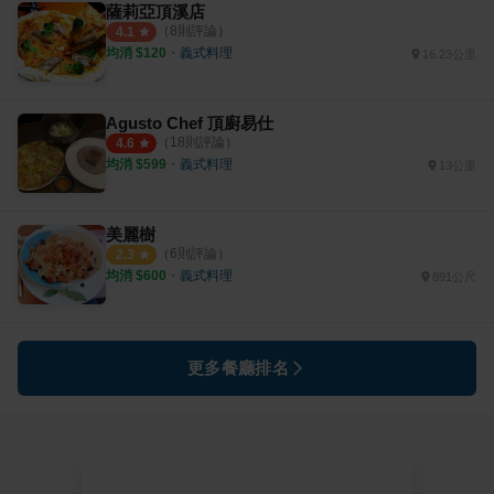
薩莉亞頂溪店
（
8
則評論）
4.1
均消 $
120
・
義式料理
16.23公里
Agusto Chef 頂廚易仕
（
18
則評論）
4.6
均消 $
599
・
義式料理
13公里
美麗樹
（
6
則評論）
2.3
均消 $
600
・
義式料理
891公尺
更多餐廳排名