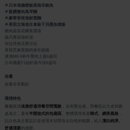
🌟
日本海膽燉飯搭南非鮑魚
🌟
藍鑽蟹肉風琴麵
🌟
豪華香辣海鮮寛麵
🌟
香煎北海道生食級干貝墨魚燉飯
雞肉蒜苗花椰菜濃湯
義式番茄海鮮湯
布拉塔無花果沙拉
香辣芝麻菜雞肉迷你披薩
澳洲M8-9和牛臀肉上蓋6盎司
日本國產F1紐約客牛排6盎司
份量
份量非常剛好
環境特色
餐廳裝潢
淡雅舒適用餐空間寬敞
，沒有壓迫感，用餐區以方桌和圓
桌為主，還有
半開放式的包廂區
。整體環境有著
韓式、網美風格
，
以白色為主要設計並使用木頭營造出自然的氛圍，給人
潔白純淨、
舒適清新
的感覺。