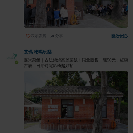
表示讚賞
分享
開啟食記
›
艾瑪 吃喝玩樂
臺米菜飯｜古法柴燒高麗菜飯！限量販售一碗50元．紅磚
古厝、日治時電影椅超好拍