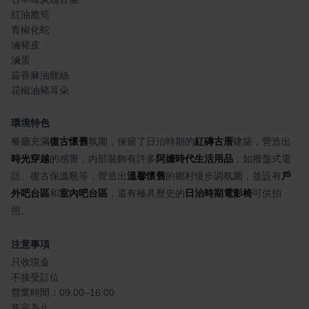
紅油脆筍
青椒化蛇
滷豬皮
滷蛋
蒜香麻油雞絲
花椒油豬耳朵
環境特色
餐廳充滿
復古懷舊
氛圍，保留了日治時期的
紅磚古厝
建築，營造出
時光穿越
的感覺，內部裝飾有許多
阿嬤時代生活用品
，如撥盤式電
話、復古保溫瓶等，營造出
溫馨懷舊
的鄉村慢步調氛圍，並設有
戶
外吧台區
和
室內吧台區
，還有極具歷史的
日治時期電影椅
可供拍
照。
注意事項
只收現金
不接受訂位
營業時間：09:00–16:00
售完為止