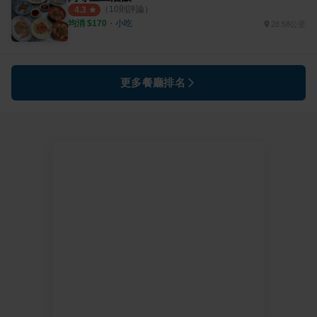
（
10
則評論）
4.3
均消 $
170
・
小吃
28.58公里
更多餐廳排名