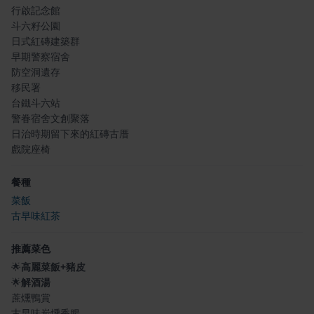
行啟記念館
斗六籽公園
日式紅磚建築群
早期警察宿舍
防空洞遺存
移民署
台鐵斗六站
警眷宿舍文創聚落
日治時期留下來的紅磚古厝
戲院座椅
餐種
菜飯
古早味紅茶
推薦菜色
🌟
高麗菜飯+豬皮
🌟
解酒湯
蔗燻鴨賞
古早味炭燻香腸