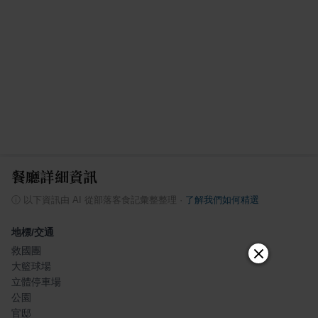
餐廳詳細資訊
ⓘ
以下資訊由 AI 從部落客食記彙整整理
·
了解我們如何精選
地標/交通
救國團
大籃球場
立體停車場
公園
官邸