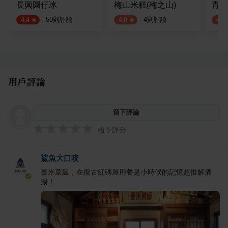
長興圓仔冰
梅山米糕(梅之山)
青食
·
50
則評論
·
4
則評論
4.4
4.0
4.2
用戶評論
留下評論
給予評分
鯊魚大口咬
臺米菜飯，在復古紅磚屋用餐是小時候的記憶超推解酒
湯！