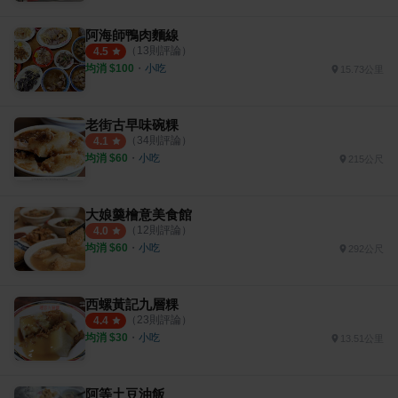
阿海師鴨肉麵線
（
13
則評論）
4.5
均消 $
100
・
小吃
15.73公里
老街古早味碗粿
（
34
則評論）
4.1
均消 $
60
・
小吃
215公尺
大娘羹檜意美食館
（
12
則評論）
4.0
均消 $
60
・
小吃
292公尺
西螺黃記九層粿
（
23
則評論）
4.4
均消 $
30
・
小吃
13.51公里
阿等土豆油飯