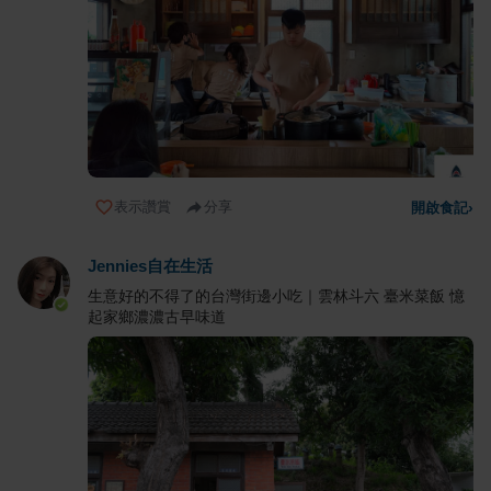
表示讚賞
分享
開啟食記
›
Jennies自在生活
生意好的不得了的台灣街邊小吃｜雲林斗六 臺米菜飯 憶
起家鄉濃濃古早味道