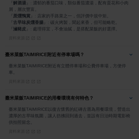
『
解酒湯
』
: 濃郁的番茄口味，類似番茄濃湯，配有蛋花和小肉
『
蔗燻鴨賞
』
『
古早味炭燻香腸
』
『
滷豬皮
』
: 處理得宜，不會油膩，是搭配菜飯的好選擇。
資料來源
臺米菜飯TAIMIRICE附近有停車場嗎？
臺米菜飯TAIMIRICE附近有立體停車場和公費停車場，方便停
車。
資料來源
臺米菜飯TAIMIRICE的用餐環境有何特色？
臺米菜飯TAIMIRICE以復古懷舊的紅磚古厝為用餐環境，營造出
濃厚的古早味氛圍，讓人彷彿回到過去，並設有日治時期電影椅
供拍照留念。
資料來源