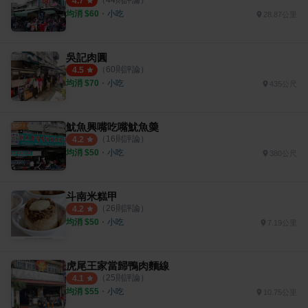
（
44
則評論）
4.7
均消 $
60
・
小吃
28.87公里
吳記肉圓
（
60
則評論）
4.5
均消 $
70
・
小吃
435公尺
魷魚興嘴吃嘴魷魚羮
（
16
則評論）
4.2
均消 $
50
・
小吃
380公尺
斗南米糕甲
（
26
則評論）
4.2
均消 $
50
・
小吃
7.19公里
虎尾王家當歸鴨肉麵線
（
25
則評論）
4.1
均消 $
55
・
小吃
10.75公里