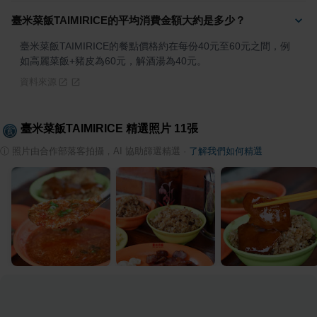
臺米菜飯TAIMIRICE的平均消費金額大約是多少？
臺米菜飯TAIMIRICE的餐點價格約在每份40元至60元之間，例
如高麗菜飯+豬皮為60元，解酒湯為40元。
資料來源
臺米菜飯TAIMIRICE
精選照片
11
張
ⓘ
照片由合作部落客拍攝，AI 協助篩選精選
·
了解我們如何精選