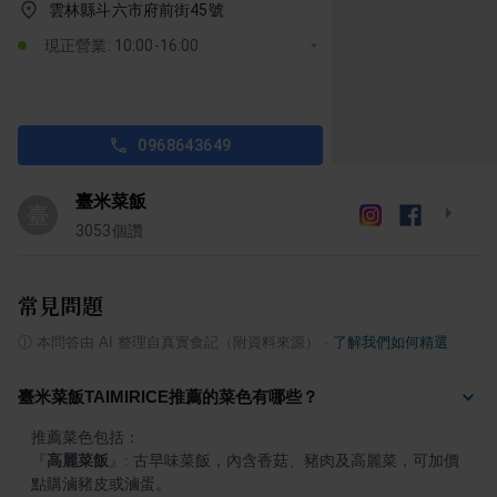
雲林縣斗六市府前街45號
現正營業: 10:00-16:00
0968643649
臺米菜飯
臺
3053
個讚
常見問題
ⓘ
本問答由 AI 整理自真實食記（附資料來源）
·
了解我們如何精選
臺米菜飯TAIMIRICE推薦的菜色有哪些？
『
高麗菜飯
』
: 古早味菜飯，內含香菇、豬肉及高麗菜，可加價