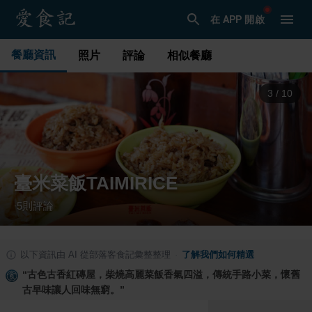
在 APP 開啟
餐廳資訊
照片
評論
相似餐廳
3
/
10
臺米菜飯TAIMIRICE
5
則評論
·
以下資訊由 AI 從部落客食記彙整整理
·
了解我們如何精選
“
古色古香紅磚屋，柴燒高麗菜飯香氣四溢，傳統手路小菜，懷舊
古早味讓人回味無窮。
”