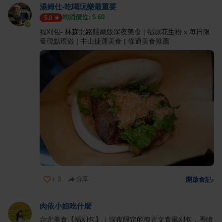
湯姆仕-吃喝玩樂最重要
均消價位: $
60
5.0
福刈包- 林森北路隱藏版深夜美食 | 福源花生粉 x 每日限
量現點現做 | 中山捷運美食 | 條通美食推薦
+
3
分享
開啟食記
›
肉依小姐吃什麼
台北美食【福刈包】｜深夜限定的復古文青風刈包，香噴