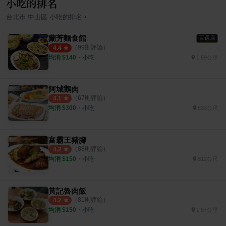
小吃的排名
›
台北市
中山區
小吃
的排名
蘭芳麵食館
百選店
（
99
則評論）
4.4
均消 $
140
・
小吃
1.59公里
阿城鵝肉
（
67
則評論）
4.1
均消 $
300
・
小吃
833公尺
富霸王豬腳
（
88
則評論）
4.2
均消 $
150
・
小吃
812公尺
黃記魯肉飯
（
81
則評論）
4.2
均消 $
150
・
小吃
1.57公里