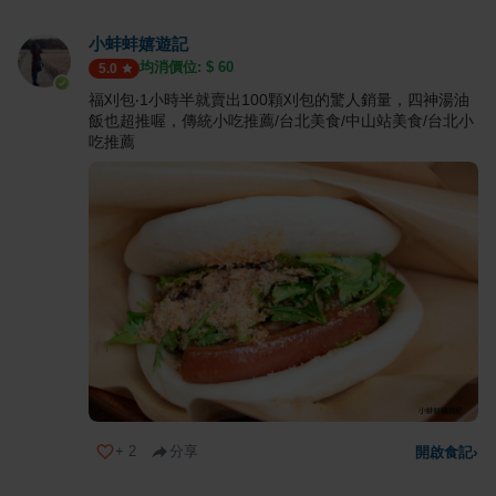
小蚌蚌嬉遊記
均消價位: $
60
5.0
福刈包‧1小時半就賣出100顆刈包的驚人銷量，四神湯油
飯也超推喔，傳統小吃推薦/台北美食/中山站美食/台北小
吃推薦
+
2
分享
開啟食記
›