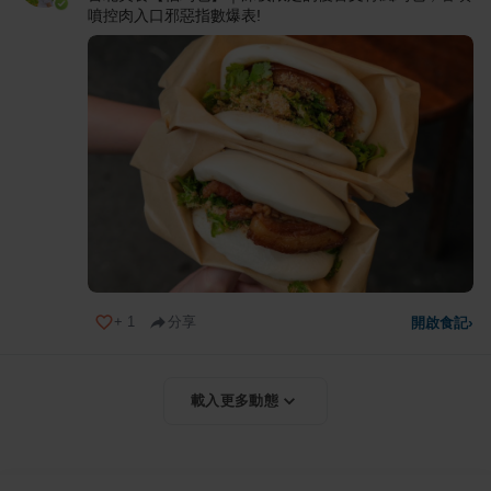
噴控肉入口邪惡指數爆表!
+
1
分享
開啟食記
›
載入更多動態