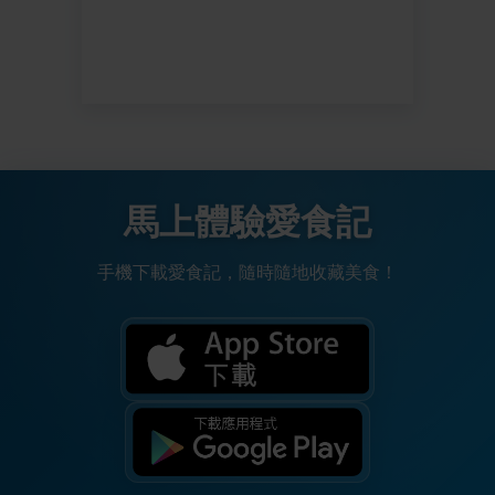
馬上體驗愛食記
手機下載愛食記，隨時隨地收藏美食！