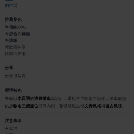
四神湯
推薦菜色
🌟
傳統刈包
🌟
綜合四神湯
🌟
油飯
豬肚四神湯
豬腸四神湯
份量
份量很紮實
環境特色
餐廳以
木質調
的
懷舊攤車
為設計，重現古早味販售模樣，攤車前提
供
少數兩三個座位
可供內用，整體環境呈現
文青風格
與
復古風味
。
注意事項
有低消