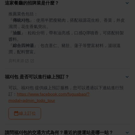
這家餐廳的招牌菜是什麼？
『
傳統刈包
』
: 使用半肥瘦豬肉，搭配福源花生粉、香菜，外皮
『
油飯
』
: 粒粒分明，帶有油亮感，口感Q彈噴香，可搭配特製
『
綜合四神湯
』
: 包含薏仁、豬肚、蓮子等豐富材料，湯頭溫
潤，配料豐富。
資料來源
福刈包 是否可以進行線上預訂？
可以。福刈包 提供線上預訂服務，您可以透過以下連結進行預
訂：
https://www.facebook.com/fuguabao/?
modal=admin_todo_tour
線上訂位
請問福刈包的交通方式為何？最近的捷運站是哪一站？