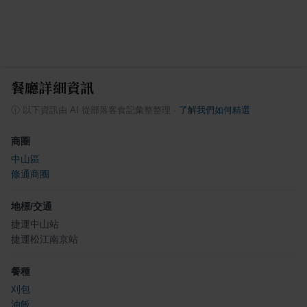
餐廳詳細資訊
ⓘ
以下資訊由 AI 從部落客食記彙整整理
·
了解我們如何精選
商圈
中山區
條通商圈
地標/交通
捷運中山站
捷運松江南京站
餐種
刈包
油飯