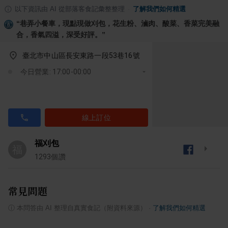
以下資訊由 AI 從部落客食記彙整整理
·
了解我們如何精選
“
巷弄小餐車，現點現做刈包，花生粉、滷肉、酸菜、香菜完美融
合，香氣四溢，深受好評。
”
臺北市中山區長安東路一段53巷16號
今日營業: 17:00-00:00
線上訂位
福刈包
福
1293
個讚
常見問題
ⓘ
本問答由 AI 整理自真實食記（附資料來源）
·
了解我們如何精選