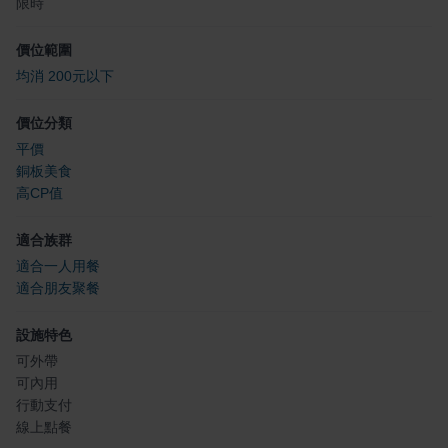
限時
價位範圍
均消 200元以下
價位分類
平價
銅板美食
高CP值
適合族群
適合一人用餐
適合朋友聚餐
設施特色
可外帶
可內用
行動支付
線上點餐