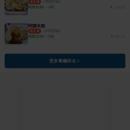
（
35
則評論）
4.1
均消 $
195
・
小吃
1.36公里
阿娥水餃
（
35
則評論）
4.3
均消 $
150
・
小吃
399公尺
更多餐廳排名