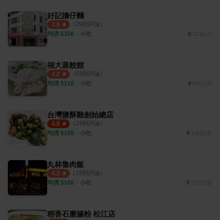
好記擔仔麵
（
29
則評論）
3.9
均消 $
350
・
小吃
713公尺
福大蒸餃館
（
69
則評論）
4.2
均消 $
110
・
小吃
541公尺
台灣鹽酥雞創始總店
（
29
則評論）
4.8
均消 $
100
・
小吃
3.89公里
丸林魯肉飯
（
18
則評論）
4.2
均消 $
100
・
小吃
2.07公里
稻香石磨腸粉 松江店