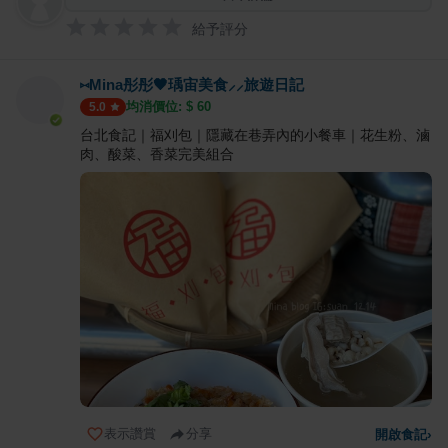
給予評分
⑅Mina彤彤🖤瑀宙美食⸝⸝旅遊日記
均消價位: $
60
5.0
台北食記｜福刈包｜隱藏在巷弄內的小餐車｜花生粉、滷
肉、酸菜、香菜完美組合
表示讚賞
分享
開啟食記
›