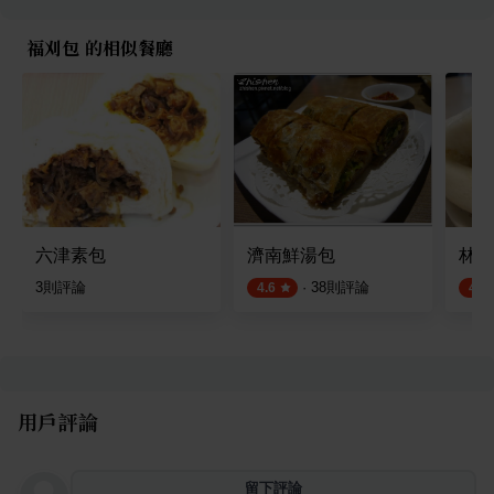
福刈包 的相似餐廳
六津素包
濟南鮮湯包
林家
3
則評論
·
38
則評論
4.6
4.5
用戶評論
留下評論