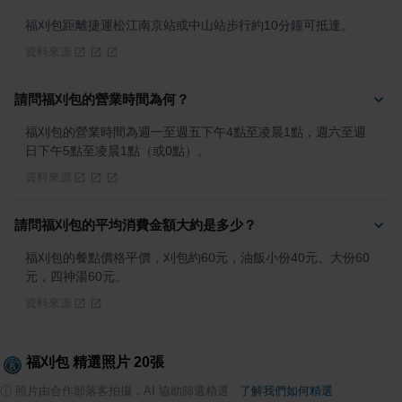
福刈包距離捷運松江南京站或中山站步行約10分鐘可抵達。
資料來源
請問福刈包的營業時間為何？
福刈包的營業時間為週一至週五下午4點至凌晨1點，週六至週
日下午5點至凌晨1點（或0點）。
資料來源
請問福刈包的平均消費金額大約是多少？
福刈包的餐點價格平價，刈包約60元，油飯小份40元、大份60
元，四神湯60元。
資料來源
福刈包
精選照片
20
張
ⓘ
照片由合作部落客拍攝，AI 協助篩選精選
·
了解我們如何精選