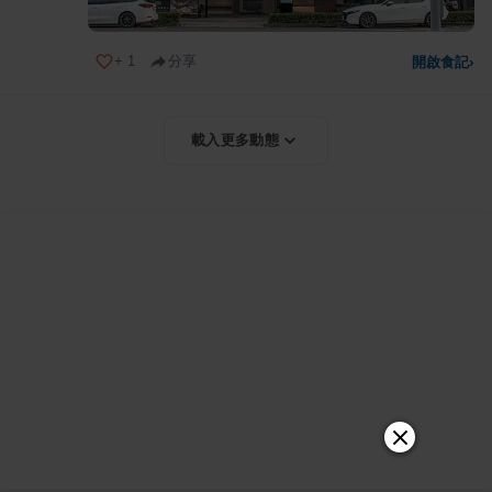
+
1
分享
開啟食記
›
載入更多動態