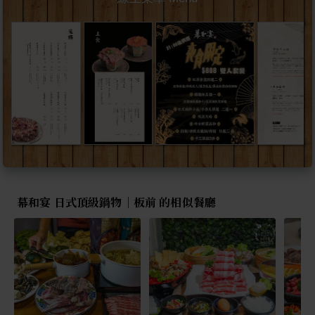
幕和宴 日式頂級鍋物｜板前 的相似餐廳