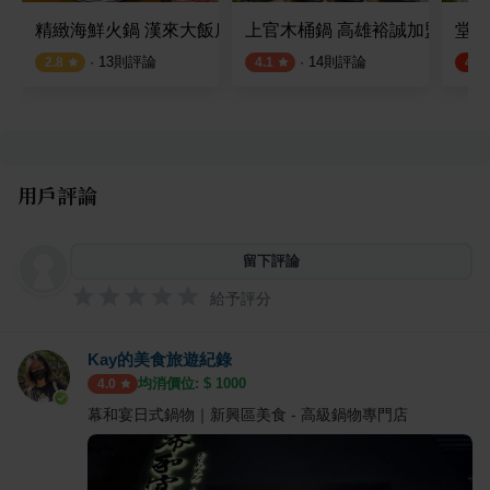
精緻海鮮火鍋 漢來大飯店
上官木桶鍋 高雄裕誠加盟店
堂煮
·
13
則評論
·
14
則評論
2.8
4.1
4.5
用戶評論
留下評論
給予評分
Kay的美食旅遊紀錄
均消價位: $
1000
4.0
幕和宴日式鍋物｜新興區美食 - 高級鍋物專門店