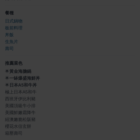
餐種
日式鍋物
板前料理
丼飯
生魚片
壽司
推薦菜色
🌟
黃金海膽鍋
🌟
一缽爆盛海鮮丼
🌟
日本A5和牛丼
極上日本A5和牛
西班牙伊比利豬
美國頂級牛小排
美國鮮嫩霜降牛
紐澳嫩脆松阪豬
櫻花水信玄餅
箱壓壽司