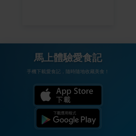
馬上體驗愛食記
手機下載愛食記，隨時隨地收藏美食！