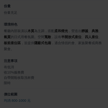
份量
份量充足
環境特色
餐廳內部裝潢以
木質
為主調，搭配
柔和燈光
，營造出
靜謐
、
典雅
、
氣質
的日式用餐氛圍。空間
寬敞
，設有
半開放式座位
、
四人座位
、
板前座位區
，並提供
隱蔽式包廂
，適合情侶約會、家族聚餐或商務
聚會。
注意事項
有低消
收10%服務費
自帶開瓶收取洗杯費
限時
價位範圍
均消 800-1000 元