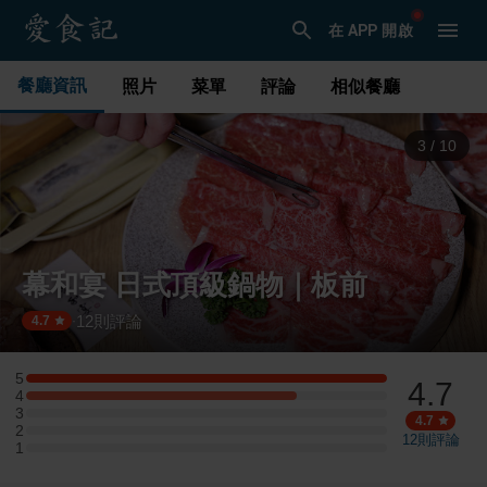
在 APP 開啟
餐廳資訊
照片
菜單
評論
相似餐廳
3
/
10
幕和宴 日式頂級鍋物｜板前
12
則評論
·
4.7
5
4.7
5 星：4 則評論
4
4 星：3 則評論
3
3 星：0 則評論
4.7
2
2 星：0 則評論
12
則評論
1
1 星：0 則評論