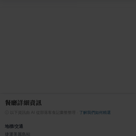
餐廳詳細資訊
ⓘ
以下資訊由 AI 從部落客食記彙整整理
·
了解我們如何精選
地標/交通
捷運美麗島站