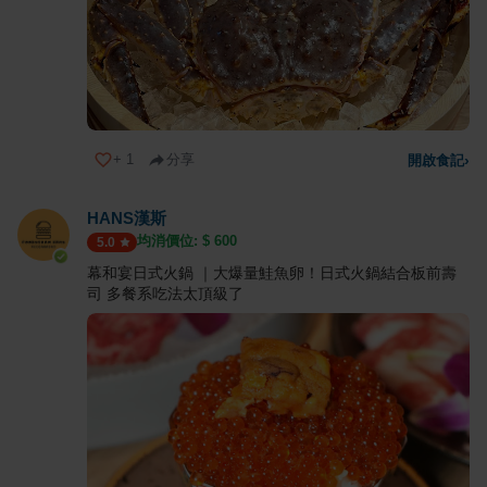
+
1
分享
開啟食記
›
HANS漢斯
均消價位: $
600
5.0
幕和宴日式火鍋 ｜大爆量鮭魚卵！日式火鍋結合板前壽
司 多餐系吃法太頂級了