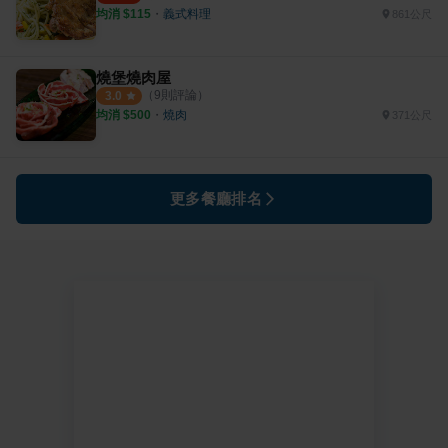
均消 $
115
・
義式料理
861公尺
燒堡燒肉屋
（
9
則評論）
3.0
均消 $
500
・
燒肉
371公尺
更多餐廳排名