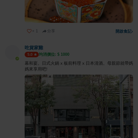
+
1
分享
開啟食記
›
吃貨家雞
均消價位: $
1000
5.0
幕和宴。日式火鍋 x 板前料理 x 日本清酒。母親節就帶媽
媽來享用吧!