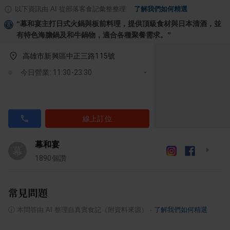
以下資訊由 AI 從部落客食記彙整整理
·
了解我們如何精選
“
幕和宴主打日式火鍋與板前料理，提供頂級食材與日本清酒，並
有特色海膽鍋及和牛鍋物，適合各種聚餐需求。
”
高雄市新興區中正三路115號
今日營業: 11:30-23:30
線上訂位
幕和宴
幕
1890
個讚
常見問題
ⓘ
本問答由 AI 整理自真實食記（附資料來源）
·
了解我們如何精選