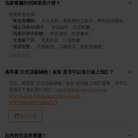
這家餐廳的招牌菜是什麼？
『
黃金海膽鍋
』
『
極上日本A5和牛
』
『
西班牙伊比利豬
』
『
生食級干貝
』
『
水信玄餅
』
: 晶瑩剔透，口感滑溜，搭配黑糖醬。
資料來源
幕和宴 日式頂級鍋物｜板前 是否可以進行線上預訂？
可以。幕和宴 日式頂級鍋物｜板前 提供線上預訂服務，您可以
透過以下連結進行預訂：
https://inline.app/booking/-
NTiPYAoELk7Hb5preLd:inline-live-3/-
NTiPYR8X3EhFUkpdTV7
線上訂位
如何前往這家餐廳？