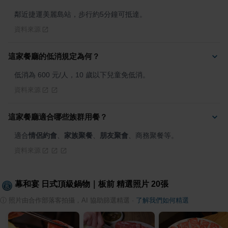
鄰近捷運美麗島站，步行約5分鐘可抵達。
資料來源
這家餐廳的低消規定為何？
低消為 600 元/人，10 歲以下兒童免低消。
資料來源
這家餐廳適合哪些族群用餐？
適合
情侶約會
、
家族聚餐
、
朋友聚會
、商務聚餐等。
資料來源
幕和宴 日式頂級鍋物｜板前
精選照片
20
張
ⓘ
照片由合作部落客拍攝，AI 協助篩選精選
·
了解我們如何精選