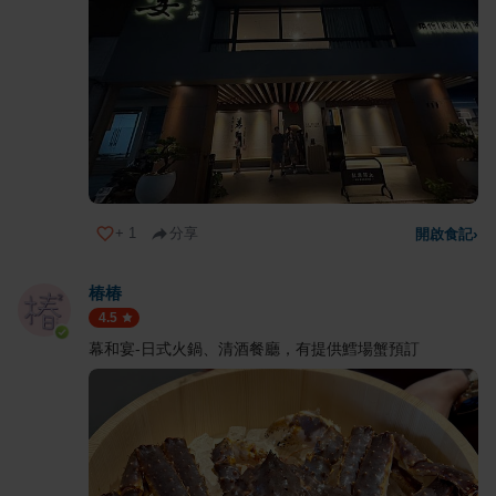
+
1
分享
開啟食記
›
椿椿
4.5
幕和宴-日式火鍋、清酒餐廳，有提供鱈場蟹預訂