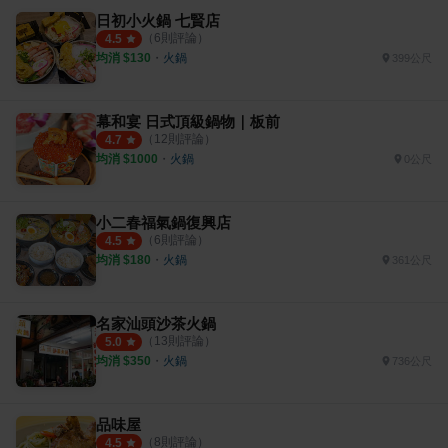
日初小火鍋 七賢店
（
6
則評論）
4.5
均消 $
130
・
火鍋
399公尺
幕和宴 日式頂級鍋物｜板前
（
12
則評論）
4.7
均消 $
1000
・
火鍋
0公尺
小二春福氣鍋復興店
（
6
則評論）
4.5
均消 $
180
・
火鍋
361公尺
名家汕頭沙茶火鍋
（
13
則評論）
5.0
均消 $
350
・
火鍋
736公尺
品味屋
（
8
則評論）
4.5