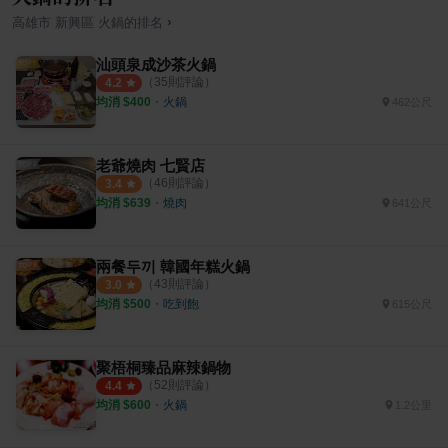
›
高雄市
新興區
火鍋
的排名
汕頭泉成沙茶火鍋
（
35
則評論）
4.2
均消 $
400
・
火鍋
462公尺
老爺燒肉 七賢店
（
46
則評論）
3.4
均消 $
639
・
燒肉
641公尺
兩餐두끼 韓國年糕火鍋
（
43
則評論）
3.0
均消 $
500
・
吃到飽
615公尺
聚梧桐臻品麻辣鍋物
（
52
則評論）
4.4
均消 $
600
・
火鍋
1.2公里