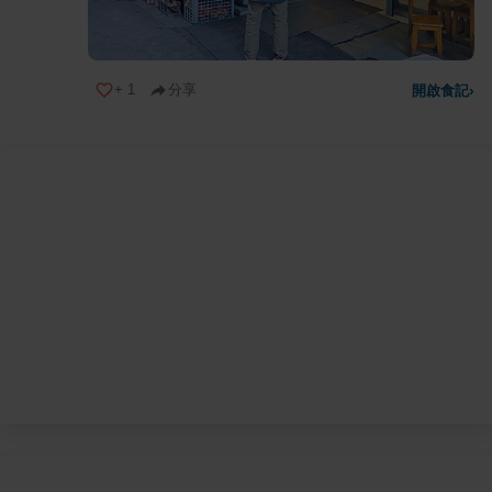
+
1
分享
開啟食記
›