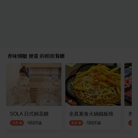
香味燒臘 便當 的相似餐廳
SOLA 日式棉花糖
全真素食火鍋鐵板燒
夯下
·
6
則評論
·
5
則評論
3.9
4.2
4.3