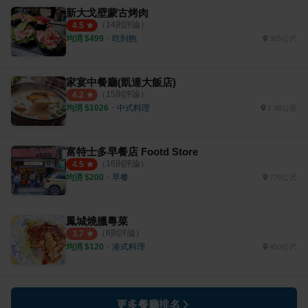
新大戈壁蒙古烤肉
（
14
則評論）
4.5
均消 $
499
・
吃到飽
305公尺
家宴中餐廳(凱達大飯店)
（
15
則評論）
4.2
均消 $
1026
・
中式料理
1.48公里
富特士多早餐店 Footd Store
（
16
則評論）
4.5
均消 $
200
・
早餐
770公尺
鳳城燒臘粵菜
（
6
則評論）
3.7
均消 $
120
・
港式料理
450公尺
更多餐廳排名