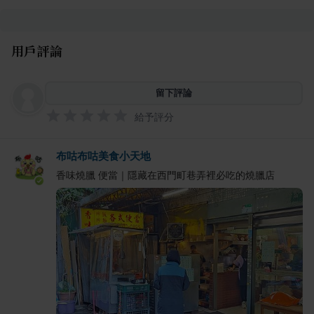
用戶評論
留下評論
給予評分
布咕布咕美食小天地
香味燒臘 便當｜隱藏在西門町巷弄裡必吃的燒臘店