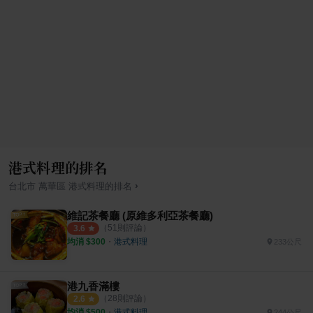
港式料理的排名
›
台北市
萬華區
港式料理
的排名
維記茶餐廳 (原維多利亞茶餐廳)
（
51
則評論）
3.6
均消 $
300
・
港式料理
233公尺
港九香滿樓
（
28
則評論）
2.6
均消 $
500
・
港式料理
244公尺