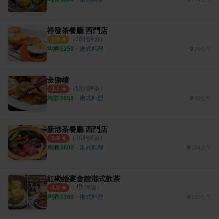
祥發茶餐廳 西門店
（
38
則評論）
2.9
均消 $
250
・
港式料理
79公尺
金獅樓
（
53
則評論）
3.7
均消 $
650
・
港式料理
69公尺
新港茶餐廳 西門店
（
36
則評論）
3.8
均消 $
600
・
港式料理
164公尺
紅磡婚宴會館港式飲茶
（
4
則評論）
4.0
均消 $
360
・
港式料理
257公尺