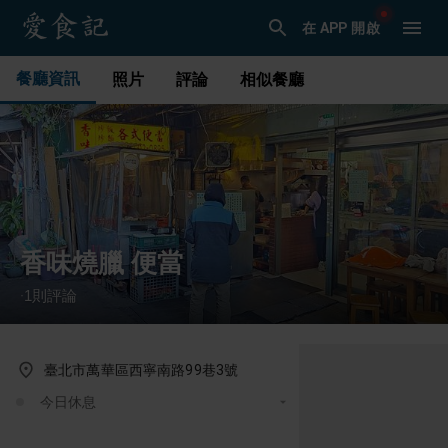
在 APP 開啟
餐廳資訊
照片
評論
相似餐廳
香味燒臘 便當
1
則評論
·
臺北市萬華區西寧南路99巷3號
今日休息