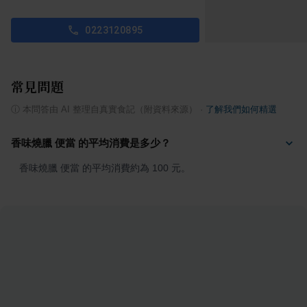
0223120895
常見問題
ⓘ
本問答由 AI 整理自真實食記（附資料來源）
·
了解我們如何精選
香味燒臘 便當 的平均消費是多少？
香味燒臘 便當 的平均消費約為 100 元。