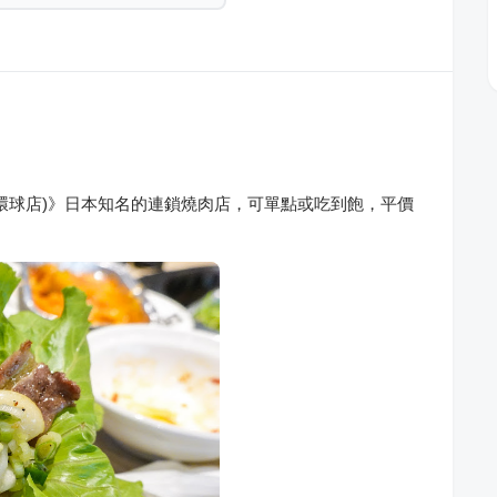
環球店)》日本知名的連鎖燒肉店，可單點或吃到飽，平價