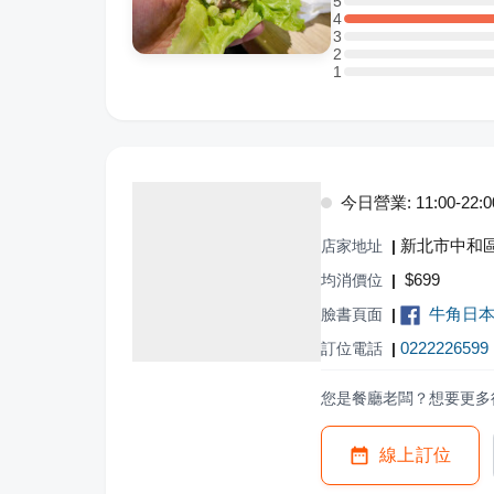
5
5 星：0 則評論
4
4 星：1 則評論
3
3 星：0 則評論
2
2 星：0 則評論
1
1 星：0 則評論
今日營業: 11:00-22:0
新北市中和區
店家地址
|
$
699
均消價位
|
牛角日本燒
臉書頁面
|
0222226599
訂位電話
|
您是餐廳老闆？想要更多
線上訂位