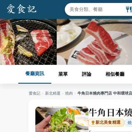
餐廳資訊
菜單
評論
相似餐廳
愛食記
›
新北
精選
›
燒肉
›
牛角日本燒肉專門店 中和環球
牛角日本燒
燒
新北
美食精選