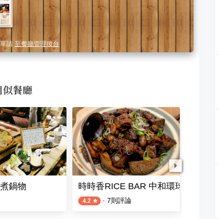
單請
至餐廳管理後台
相似餐廳
煮鍋物
時時香RICE BAR 中和環球店
上好雞
·
7
則評論
4.2
4.0