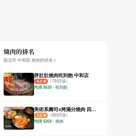
燒肉的排名
新北市
中和區
燒肉
的排名
›
胖肚肚燒肉吃到飽 中和店
（
7
則評論）
4.3
均消 $
620
・
吃到飽
美術系壽司x烤滿分燒肉 四號公園店
（
8
則評論）
3.1
均消 $
269
・
燒肉