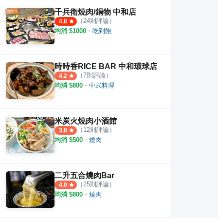
千兵衛燒肉/鍋物 中和店
（
24
則評論）
4.8
均消 $
1000
・
吃到飽
時時香RICE BAR 中和環球店
（
7
則評論）
4.2
均消 $
800
・
中式料理
米炭火燒肉小酒館
（
12
則評論）
3.8
均消 $
500
・
燒肉
二升五合燒肉Bar
肉
COLD STONE
郭江
（
25
則評論）
4.0
均消 $
800
・
燒肉
·
8
則評論
·
2
則評論
4.0
3.5