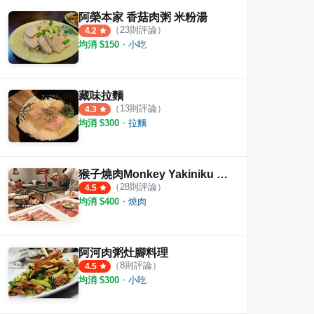
阿榮本家 香菇肉粥 米粉湯
（
23
則評論）
4.2
均消 $
150
・
小吃
藏味拉麵
（
13
則評論）
4.3
均消 $
300
・
拉麵
猴子燒肉Monkey Yakiniku 中和店
（
28
則評論）
4.5
均消 $
400
・
燒肉
阿河肉粥灶腳料理
（
8
則評論）
4.5
均消 $
300
・
小吃