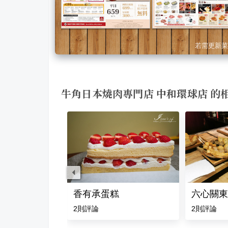
若需更新菜
牛角日本燒肉專門店 中和環球店 的
 中和環球店
香有承蛋糕
六心關東
2
則評論
2
則評論