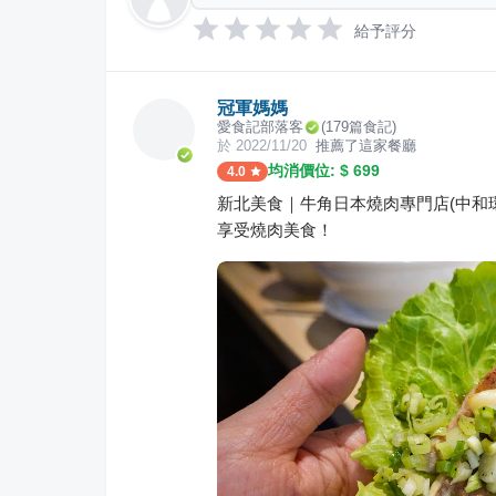
給予評分
冠軍媽媽
愛食記部落客
(
179
篇食記)
於
2022/11/20
推薦了這家餐廳
均消價位: $
699
4.0
新北美食｜牛角日本燒肉專門店(中和
享受燒肉美食！