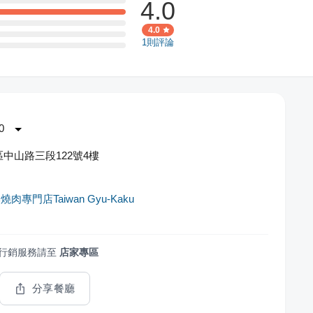
4.0
4.0
1
則評論
0
中山路三段122號4樓
肉專門店Taiwan Gyu-Kaku
行銷服務請至
店家專區
分享餐廳