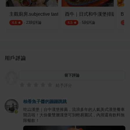
主觀廚房.subjective taste
酉牛｜日式和牛漢堡排販賣店
Bull
·
23
則評論
·
5
則評論
4.6
4.5
3.8
用戶評論
留下評論
給予評分
柚香魚子醬的蹦蹦跳跳
吃尛漢堡｜台中漢堡推薦，流浪多年的人氣美式漢堡餐車
開店啦！大份量雙層漢堡可別輕易嘗試，內用還有飲料無
限暢飲！