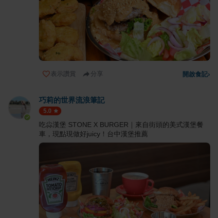
表示讚賞
分享
開啟食記
›
巧莉的世界流浪筆記
5.0
吃尛漢堡 STONE X BURGER｜來自街頭的美式漢堡餐
車，現點現做好juicy！台中漢堡推薦