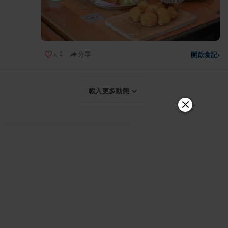
+
1
分享
開啟食記
›
載入更多動態