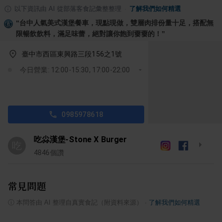
以下資訊由 AI 從部落客食記彙整整理
·
了解我們如何精選
“
台中人氣美式漢堡餐車，現點現做，雙層肉排份量十足，搭配無
限暢飲飲料，滿足味蕾，絕對讓你飽到嫑嫑的！
”
臺中市西區東興路三段156之1號
今日營業: 12:00-15:30, 17:00-22:00
0985978618
吃尛漢堡-Stone X Burger
吃
4846
個讚
常見問題
ⓘ
本問答由 AI 整理自真實食記（附資料來源）
·
了解我們如何精選