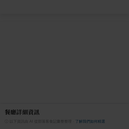
餐廳詳細資訊
ⓘ
以下資訊由 AI 從部落客食記彙整整理
·
了解我們如何精選