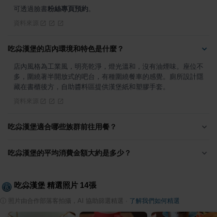
可透過臉書
粉絲專頁預約
。
資料來源
吃尛漢堡的店內環境和特色是什麼？
店內風格為工業風，明亮乾淨，燈光溫和，沒有油煙味。座位不
多，圍繞著半開放式的吧台，有種圍繞餐車的感覺。廁所設計隱
藏在書櫃後方，自助醬料區提供漢堡紙和塑膠手套。
資料來源
吃尛漢堡適合哪些族群前往用餐？
吃尛漢堡的平均消費金額大約是多少？
吃尛漢堡
精選照片
14
張
ⓘ
照片由合作部落客拍攝，AI 協助篩選精選
·
了解我們如何精選