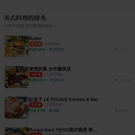
美式料理的排名
›
台中市
西區
美式料理
的排名
Bullet
（
5
則評論）
3.8
均消 $
250
・
美式料理
734公尺
冒煙的喬 台中國美店
（
11
則評論）
4.6
均消 $
450
・
美式料理
1.65公里
紅盒子 LE ROUGE Kitchen & Bar
（
13
則評論）
4.8
均消 $
750
・
餐酒館
568公尺
BurgerJoint 7分SO美式廚房 華美店
（
27
則評論）