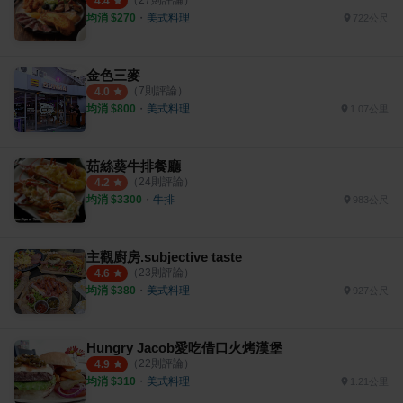
4.4
均消 $
270
・
美式料理
722公尺
金色三麥
（
7
則評論）
4.0
均消 $
800
・
美式料理
1.07公里
茹絲葵牛排餐廳
（
24
則評論）
4.2
均消 $
3300
・
牛排
983公尺
主觀廚房.subjective taste
（
23
則評論）
4.6
均消 $
380
・
美式料理
927公尺
Hungry Jacob愛吃借口火烤漢堡
（
22
則評論）
4.9
均消 $
310
・
美式料理
1.21公里