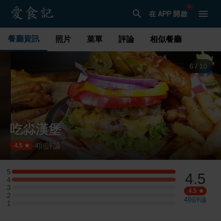
在 APP 開啟
餐廳資訊
照片
菜單
評論
相似餐廳
6
/
10
吃尛漢堡
4
則評論
·
4.5
5
4.5
5 星：1 則評論
4
4 星：1 則評論
3
3 星：0 則評論
4.5
2
2 星：0 則評論
4
則評論
1
1 星：0 則評論