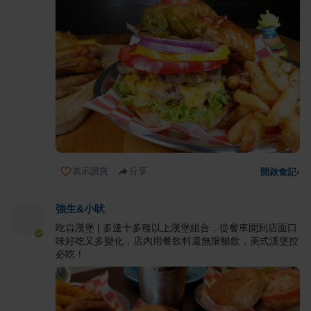
表示讚賞
分享
開啟食記
›
強生&小吠
吃尛漢堡 | 多達十多種以上漢堡組合，從餐車開到店面口
味好吃又多變化，店內用餐飲料還無限暢飲，美式漢堡控
必吃！