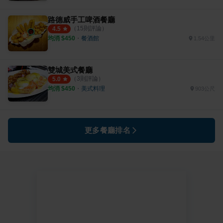
路德威手工啤酒餐廳
（
15
則評論）
4.5
均消 $
450
・
餐酒館
1.54公里
雙城美式餐廳
（
3
則評論）
5.0
均消 $
450
・
美式料理
903公尺
更多餐廳排名