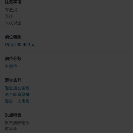
注意事項
有低消
限時
只收現金
價位範圍
均消 200-400 元
價位分類
中價位
適合族群
適合朋友聚餐
適合家庭聚餐
適合一人用餐
設施特色
飲料無限暢飲
可外帶