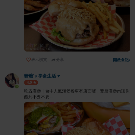
表示讚賞
分享
開啟食記
›
糖糖's 享食生活 ♥
4.0
吃尛漢堡｜台中人氣漢堡餐車有店面囉，雙層漢堡肉讓你
飽到不要不要～