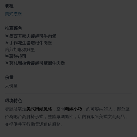
餐種
美式漢堡
推薦菜色
🌟
墨西哥辣肉醬起司牛肉堡
🌟
手作花生醬培根牛肉堡
焙煎胡麻炸雞堡
🌟
薯餅起司
🌟
莫札瑞拉青醬起司雙層牛肉堡
份量
大份量
環境特色
餐廳裝潢走
美式街頭風格
，空間
精緻小巧
，約可容納20人，部分座
位為吧台高腳椅形式，整體氛圍隨性，店內有販售美式文創商品，
並提供共享行動電源租借服務。