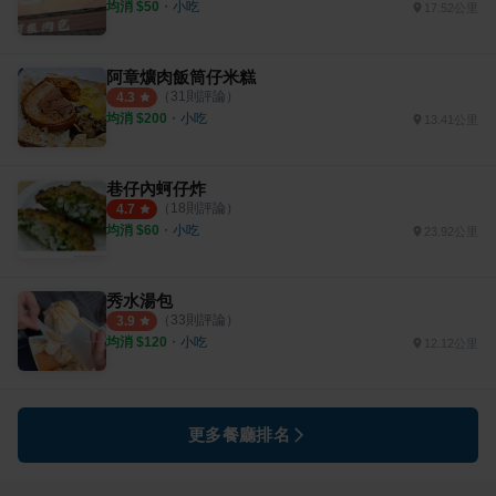
均消 $
50
・
小吃
17.52公里
阿章爌肉飯筒仔米糕
（
31
則評論）
4.3
均消 $
200
・
小吃
13.41公里
巷仔內蚵仔炸
（
18
則評論）
4.7
均消 $
60
・
小吃
23.92公里
秀水湯包
（
33
則評論）
3.9
均消 $
120
・
小吃
12.12公里
更多餐廳排名