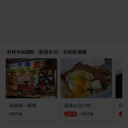
員林幸福潤餅（振發米店） 的相似餐廳
員林第一素食
員林台北小吃
O 
1
則評論
·
2
則評論
4.5
4.8