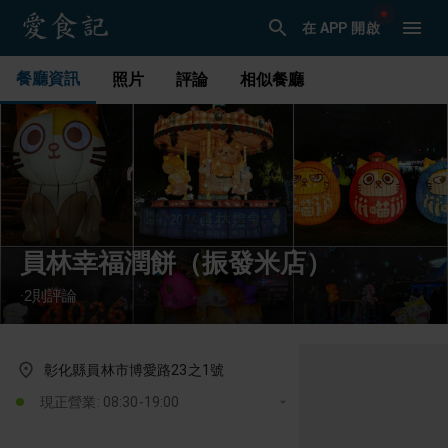
在 APP 開啟
餐廳資訊
照片
評論
相似餐廳
員林幸福潤餅（振發米店）
2
則評論
·
彰化縣員林市博愛路23之1號
現正營業: 08:30-19:00