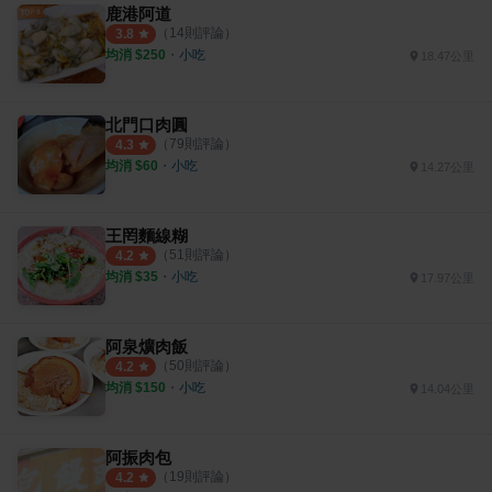
鹿港阿道
（
14
則評論）
3.8
均消 $
250
・
小吃
18.47公里
北門口肉圓
（
79
則評論）
4.3
均消 $
60
・
小吃
14.27公里
王罔麵線糊
（
51
則評論）
4.2
均消 $
35
・
小吃
17.97公里
阿泉爌肉飯
（
50
則評論）
4.2
均消 $
150
・
小吃
14.04公里
阿振肉包
（
19
則評論）
4.2