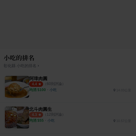
小吃的排名
›
彰化縣
小吃
的排名
阿璋肉圓
（
60
則評論）
4.4
均消 $
100
・
小吃
14.03公里
北斗肉圓生
（
12
則評論）
4.3
均消 $
55
・
小吃
10.57公里