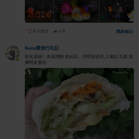
表示讚賞
分享
開啟食記
›
Nana愛旅行札記
彰化員林》幸福潤餅 創始店。清明節必吃,人氣紅不讓,清
爽料多實在