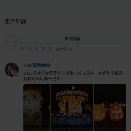
用戶評論
留下評論
給予評分
Kiwi樂活食旅
2026員林燈會暨元宵節活動～拾光員林・幸福加瑪暢遊
員林吃喝玩樂一把罩！