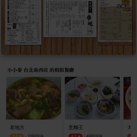
小小麥 台北南西店 的相似餐廳
百選店
老地方
意麵王
大稻
·
10
則評論
·
49
則評論
2.0
4.7
4.2