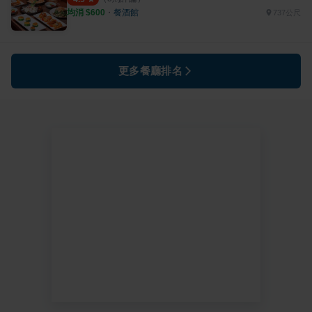
均消 $
600
・
餐酒館
737公尺
更多餐廳排名