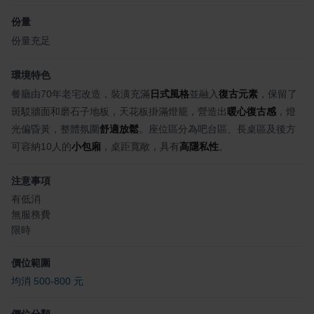
份量
份量充足
環境特色
餐廳由70年老宅改造，裝潢充滿
日式風格
並融入
復古元素
，保留了
斑駁牆面和磨石子地板，天花板掛滿燈籠，營造出
暖心復古感
，燈
光偏昏黃，整體氛圍
舒適放鬆
。座位區分為吧台區、長桌區及後方
可容納10人的
小包廂
，桌距寬敞，具有
高隱私性
。
注意事項
有低消
無服務費
限時
價位範圍
均消 500-800 元
價位分類