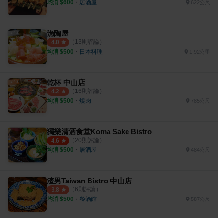
均消 $
600
・
居酒屋
622公尺
漁陶屋
（
13
則評論）
4.0
均消 $
500
・
日本料理
1.92公里
乾杯 中山店
（
16
則評論）
4.2
均消 $
500
・
燒肉
785公尺
獨樂清酒食堂Koma Sake Bistro
（
20
則評論）
4.6
均消 $
500
・
居酒屋
484公尺
渣男Taiwan Bistro 中山店
（
6
則評論）
3.8
均消 $
500
・
餐酒館
587公尺