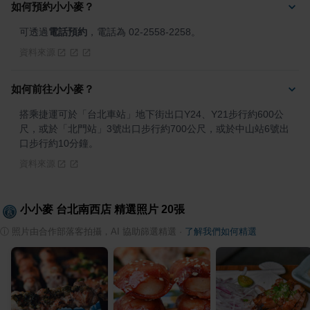
如何預約小小麥？
可透過
電話預約
，電話為 02-2558-2258。
資料來源
如何前往小小麥？
搭乘捷運可於「台北車站」地下街出口Y24、Y21步行約600公
尺，或於「北門站」3號出口步行約700公尺，或於中山站6號出
口步行約10分鐘。
資料來源
小小麥 台北南西店
精選照片
20
張
ⓘ
照片由合作部落客拍攝，AI 協助篩選精選
·
了解我們如何精選