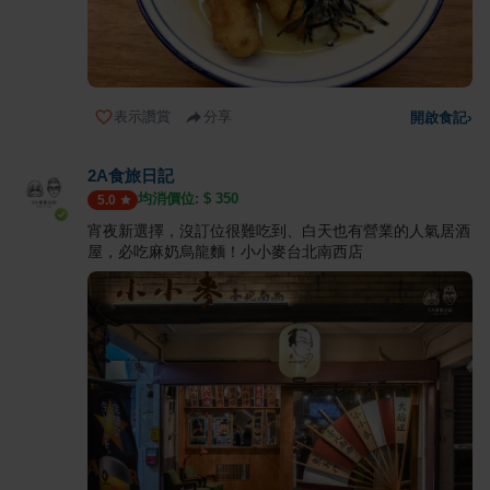
表示讚賞
分享
開啟食記
›
2A食旅日記
均消價位: $
350
5.0
宵夜新選擇，沒訂位很難吃到、白天也有營業的人氣居酒
屋，必吃麻奶烏龍麵！小小麥台北南西店