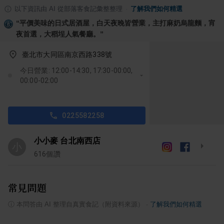
以下資訊由 AI 從部落客食記彙整整理
·
了解我們如何精選
“
平價美味的日式居酒屋，白天夜晚皆營業，主打麻奶烏龍麵，宵
夜首選，大稻埕人氣餐廳。
”
臺北市大同區南京西路338號
今日營業: 12:00-14:30, 17:30-00:00,
00:00-02:00
0225582258
小小麥 台北南西店
小
616
個讚
常見問題
ⓘ
本問答由 AI 整理自真實食記（附資料來源）
·
了解我們如何精選