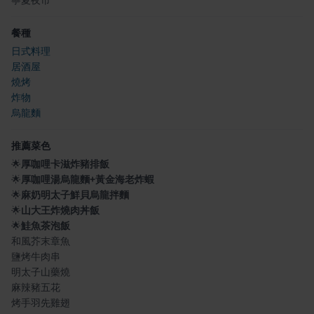
餐種
日式料理
居酒屋
燒烤
炸物
烏龍麵
推薦菜色
🌟
厚咖哩卡滋炸豬排飯
🌟
厚咖哩湯烏龍麵+黃金海老炸蝦
🌟
麻奶明太子鮮貝烏龍拌麵
🌟
山大王炸燒肉丼飯
🌟
鮭魚茶泡飯
和風芥末章魚
鹽烤牛肉串
明太子山藥燒
麻辣豬五花
烤手羽先雞翅