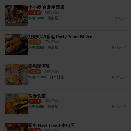
小小麥 台北南西店
（
6
則評論）
4.9
均消 $
400
・
居酒屋
0公尺
打鐵町49番地 Party Team Bistro
（
7
則評論）
3.3
均消 $
800
・
居酒屋
830公尺
榮和漢酒肴
（
5
則評論）
4.2
均消 $
1200
・
日本料理
242公尺
富春食堂
（
4
則評論）
4.5
均消 $
450
・
居酒屋
413公尺
新串 New Trend-中山店
（
5
則評論）
4.5