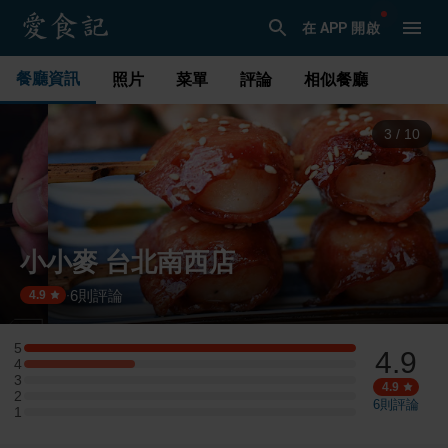
在 APP 開啟
餐廳資訊
照片
菜單
評論
相似餐廳
3
/
10
小小麥 台北南西店
6
則評論
·
4.9
5
4.9
5 星：3 則評論
4
4 星：1 則評論
3
3 星：0 則評論
4.9
2
2 星：0 則評論
6
則評論
1
1 星：0 則評論