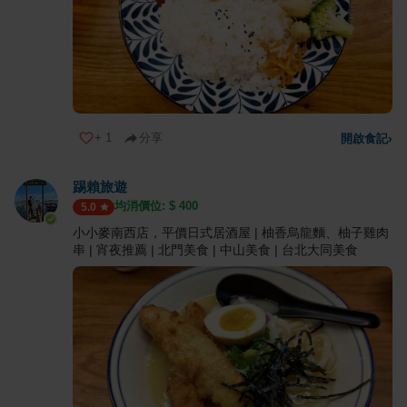
+
1
分享
開啟食記
›
踢賴旅遊
均消價位: $
400
5.0
小小麥南西店，平價日式居酒屋 | 柚香烏龍麵、柚子雞肉
串 | 宵夜推薦 | 北門美食 | 中山美食 | 台北大同美食