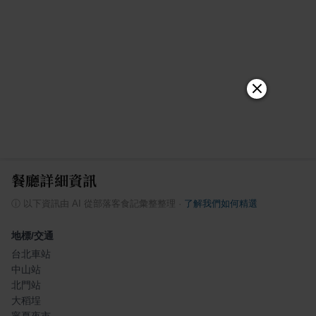
餐廳詳細資訊
ⓘ
以下資訊由 AI 從部落客食記彙整整理
·
了解我們如何精選
地標/交通
台北車站
中山站
北門站
大稻埕
寧夏夜市