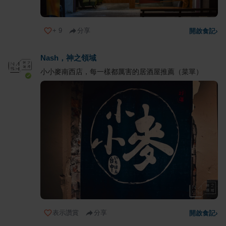
+
9
分享
開啟食記
›
Nash，神之領域
小小麥南西店，每一樣都厲害的居酒屋推薦（菜單）
表示讚賞
分享
開啟食記
›