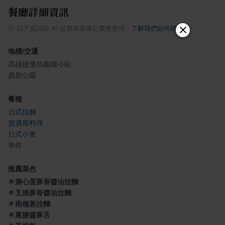
餐廳詳細資訊
ⓘ
以下資訊由 AI 從部落客食記彙整整理
·
了解我們如何精選
地標/交通
高雄捷運信義國小站
鼎新公園
餐種
日式拉麵
居酒屋料理
日式小食
串炸
推薦菜色
🌟
溏心蛋豚骨醬油拉麵
🌟
叉燒豚骨醬油拉麵
🌟
兩種蔥拉麵
🌟
蔥鹽醬豚舌