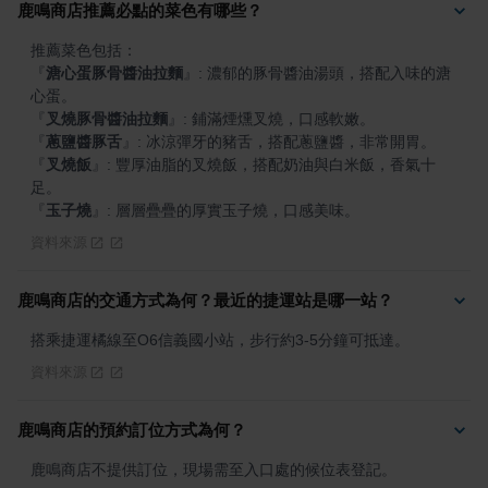
鹿鳴商店推薦必點的菜色有哪些？
『
溏心蛋豚骨醬油拉麵
』
: 濃郁的豚骨醬油湯頭，搭配入味的溏
『
叉燒豚骨醬油拉麵
』
『
蔥鹽醬豚舌
』
『
叉燒飯
』
: 豐厚油脂的叉燒飯，搭配奶油與白米飯，香氣十
『
玉子燒
』
: 層層疊疊的厚實玉子燒，口感美味。
資料來源
鹿鳴商店的交通方式為何？最近的捷運站是哪一站？
搭乘捷運橘線至O6信義國小站，步行約3-5分鐘可抵達。
資料來源
鹿鳴商店的預約訂位方式為何？
鹿鳴商店不提供訂位，現場需至入口處的候位表登記。