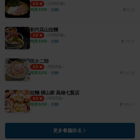
（
14
則評論）
4.8
均消 $
300
・
拉麵
0公尺
初代花山拉麵
（
10
則評論）
4.8
均消 $
300
・
拉麵
17公尺
田介二郎
（
8
則評論）
4.5
均消 $
250
・
拉麵
1.1公里
拉麵 橫山家 高雄七賢店
（
5
則評論）
4.5
均消 $
250
・
拉麵
709公尺
更多餐廳排名