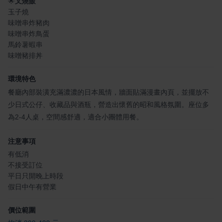
🌟
叉燒飯
玉子燒
味噌串炸豬肉
味噌串炸鳥蛋
馬鈴薯蝦串
味噌豬排丼
環境特色
餐廳內部裝潢充滿濃濃的日本風情，牆面貼滿漫畫內頁，並擺放不
少日式公仔、收藏品與酒瓶，營造出懷舊的昭和風格氛圍。座位多
為2-4人桌，空間感舒適，適合小團體用餐。
注意事項
有低消
不接受訂位
平日只開晚上時段
假日中午有營業
價位範圍