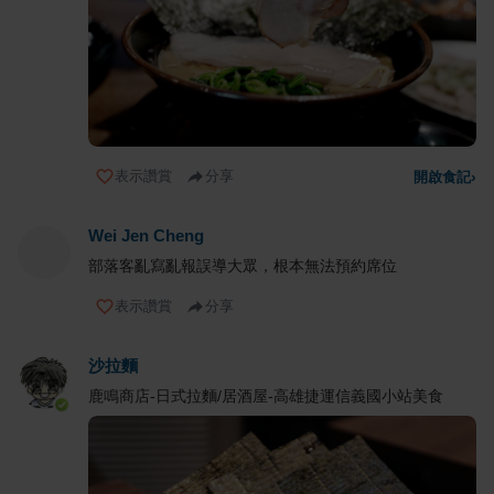
表示讚賞
分享
開啟食記
›
Wei Jen Cheng
部落客亂寫亂報誤導大眾，根本無法預約席位
表示讚賞
分享
沙拉麵
鹿鳴商店-日式拉麵/居酒屋-高雄捷運信義國小站美食