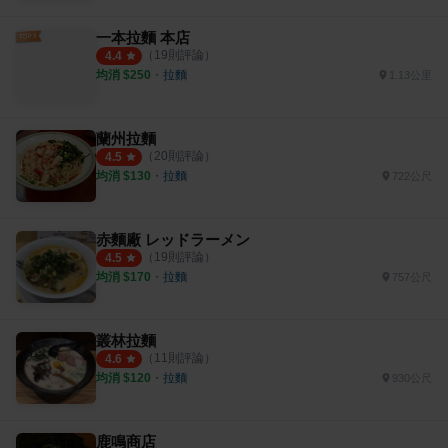
一本拉麵 本店
（
19
則評論）
4.4
均消 $
250
・
拉麵
1.13公里
蘭州拉麵
（
20
則評論）
4.5
均消 $
130
・
拉麵
722公尺
赤麵廠 レッドラーメン
（
19
則評論）
4.5
均消 $
170
・
拉麵
757公尺
叢林拉麵
（
11
則評論）
4.6
均消 $
120
・
拉麵
930公尺
鹿鳴商店