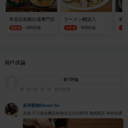
幸花拉面雞白湯專門店
ラーメン麵柒八
初代
·
29
則評論
·
30
則評論
4.2
4.8
4.8
用戶評論
留下評論
給予評分
多肉動物Devon Su
高雄 不只是拉麵店的複合式日式料理 鹿鳴商店 串炸好讚