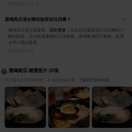
資料來源
鹿鳴商店適合哪些族群前往用餐？
鹿鳴商店適合家庭客、
朋友聚會
，以及想品嚐道地日式拉麵或小
酌的顧客。店內有漫畫牆和公仔收藏，讓用餐過程不無聊，也適
合帶小孩的家庭。
資料來源
鹿鳴商店
精選照片
20
張
ⓘ
照片由合作部落客拍攝，AI 協助篩選精選
·
了解我們如何精選