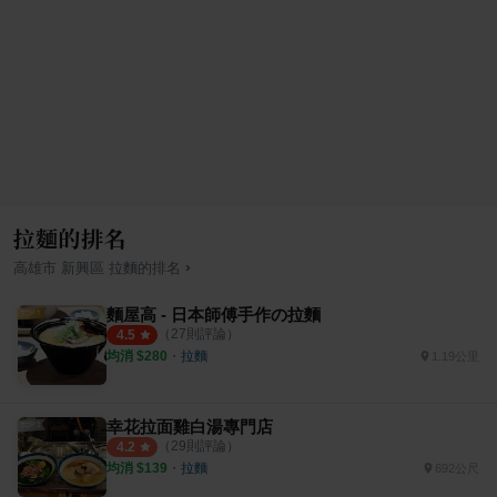
拉麵的排名
›
高雄市
新興區
拉麵
的排名
麵屋高 - 日本師傅手作の拉麵
（
27
則評論）
4.5
均消 $
280
・
拉麵
1.19公里
幸花拉面雞白湯專門店
（
29
則評論）
4.2
均消 $
139
・
拉麵
692公尺