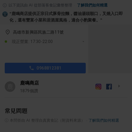
以下資訊由 AI 從部落客食記彙整整理
·
了解我們如何精選
“
鹿鳴商店提供正宗日式豚骨拉麵，醬油湯頭順口，叉燒入口即
化，還有豐富小菜和居酒屋風格，適合小酌聚餐。
”
高雄市新興區民族二路11號
現正營業: 17:30-22:00
0968812381
鹿鳴商店
鹿
1879
個讚
常見問題
ⓘ
本問答由 AI 整理自真實食記（附資料來源）
·
了解我們如何精選