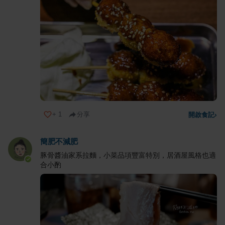
+
1
分享
開啟食記
›
簡肥不減肥
豚骨醬油家系拉麵，小菜品項豐富特別，居酒屋風格也適
合小酌