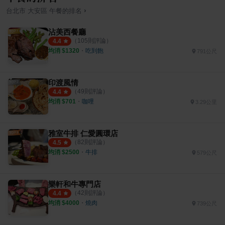
›
台北市
大安區
午餐
的排名
沾美西餐廳
（
105
則評論）
4.4
均消 $
1320
・
吃到飽
791公尺
印渡風情
（
49
則評論）
4.4
均消 $
701
・
咖哩
3.29公里
雅室牛排 仁愛圓環店
（
82
則評論）
4.5
均消 $
2500
・
牛排
579公尺
樂軒和牛專門店
（
42
則評論）
4.4
均消 $
4000
・
燒肉
739公尺