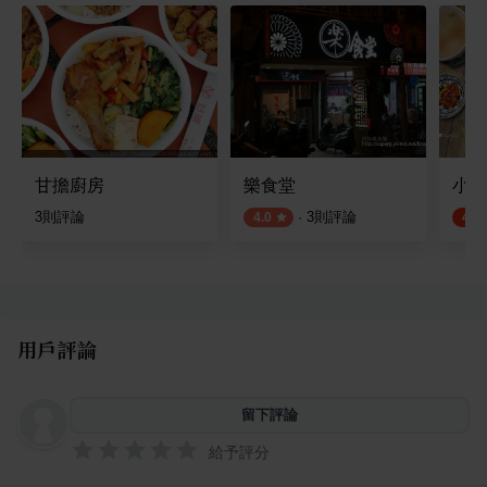
甘擔廚房
樂食堂
小拾
3
則評論
·
3
則評論
4.0
4.8
用戶評論
留下評論
給予評分