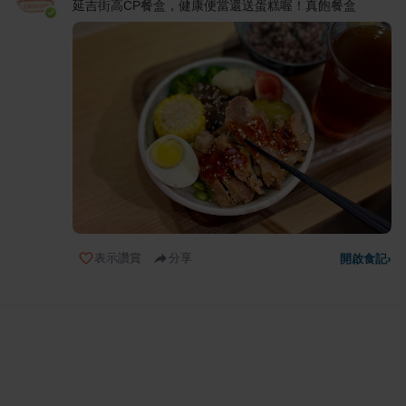
延吉街高CP餐盒，健康便當還送蛋糕喔！真飽餐盒
表示讚賞
分享
開啟食記
›