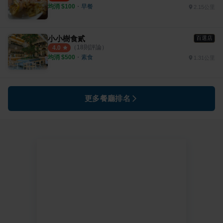
均消 $
100
・
早餐
2.15公里
小小樹食貳
百選店
（
18
則評論）
4.0
均消 $
500
・
素食
1.31公里
更多餐廳排名