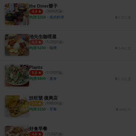
the Diner樂子
（
38
則評論）
4.4
均消 $
250
・
美式料理
2.27公里
池先生咖哩屋
（
52
則評論）
4.3
均消 $
200
・
咖哩
2.49公里
Plants
（
11
則評論）
5.0
均消 $
600
・
素食
1.15公里
扶旺號 復興店
（
69
則評論）
2.9
均消 $
150
・
早餐
929公尺
好食早餐
（
21
則評論）
4.6