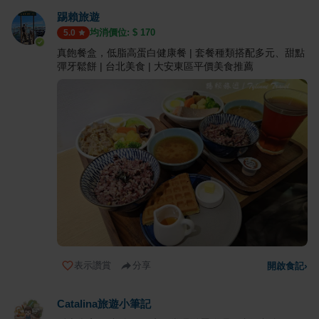
踢賴旅遊
均消價位: $
170
5.0
真飽餐盒，低脂高蛋白健康餐 | 套餐種類搭配多元、甜點
彈牙鬆餅 | 台北美食 | 大安東區平價美食推薦
表示讚賞
分享
開啟食記
›
Catalina旅遊小筆記