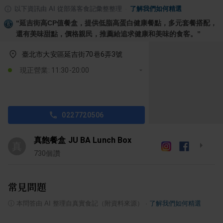
以下資訊由 AI 從部落客食記彙整整理
·
了解我們如何精選
“
延吉街高CP值餐盒，提供低脂高蛋白健康餐點，多元套餐搭配，
還有美味甜點，價格親民，推薦給追求健康和美味的食客。
”
臺北市大安區延吉街70巷6弄3號
現正營業: 11:30-20:00
0227720506
真飽餐盒 JU BA Lunch Box
真
730
個讚
常見問題
ⓘ
本問答由 AI 整理自真實食記（附資料來源）
·
了解我們如何精選