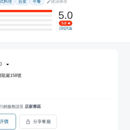
建議修改
式料理
合菜
午餐
5.0
5.0
1
則評論
0
龍巖158號
行銷服務請至
店家專區
評價
分享餐廳