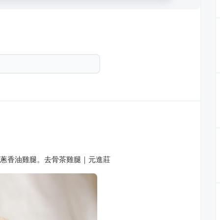
｜蔥香油雞腿。去骨茶雞腿｜元進莊