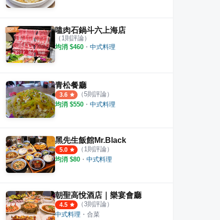
嗑肉石鍋斗六上海店
庫當歸鴨
阿等土豆油飯
樂咖
（
1
則評論）
均消 $
460
・
中式料理
·
2
則評論
·
10
則評論
4.3
4.5
青松餐廳
（
5
則評論）
3.6
均消 $
550
・
中式料理
黑先生飯館Mr.Black
（
1
則評論）
5.0
均消 $
80
・
中式料理
朝聖高悅酒店｜樂宴會廳
（
3
則評論）
4.5
中式料理
・
合菜