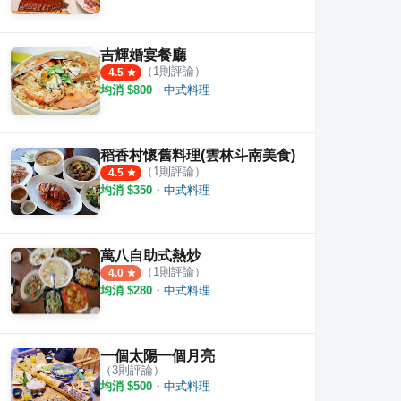
吉輝婚宴餐廳
（
1
則評論）
4.5
均消 $
800
・
中式料理
稻香村懷舊料理(雲林斗南美食)
（
1
則評論）
4.5
均消 $
350
・
中式料理
萬八自助式熱炒
（
1
則評論）
4.0
均消 $
280
・
中式料理
一個太陽一個月亮
（
3
則評論）
均消 $
500
・
中式料理