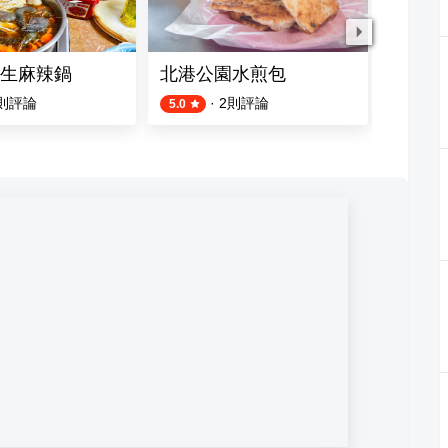
生麻辣鍋
北港公園水煎包
北港土
則評論
·
2
則評論
5.0
4.0