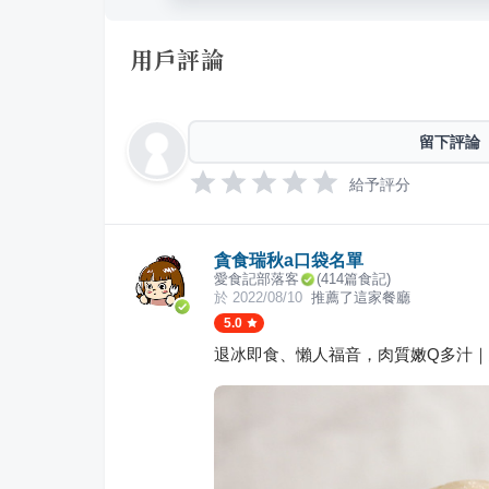
用戶評論
留下評論
給予評分
貪食瑞秋a口袋名單
愛食記部落客
(
414
篇食記)
於
2022/08/10
推薦了這家餐廳
5.0
退冰即食、懶人福音，肉質嫩Q多汁