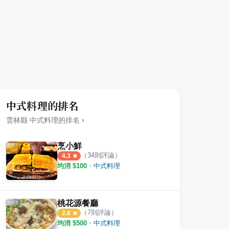
中式料理的排名
雲林縣
中式料理
的排名
›
烹小鮮
（
34
則評論）
4.3
均消 $
100
・
中式料理
桃花源餐廳
（
7
則評論）
2.8
均消 $
500
・
中式料理