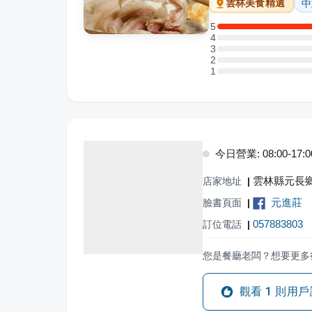
中
雲林
美食精選
5
5 星：1 則評論
4
4 星：0 則評論
3
3 星：0 則評論
2
2 星：0 則評論
1
1 星：0 則評論
今日營業: 08:00-17:0
雲林縣元長鄉
店家地址
|
元進莊
臉書頁面
|
057883803
訂位電話
|
您是餐廳老闆？想要更多
觀看
1
則用戶