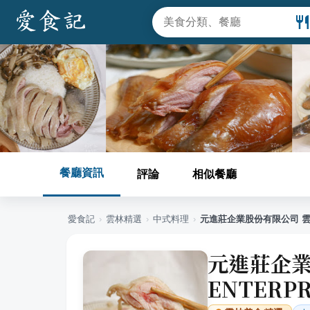
餐廳資訊
評論
相似餐廳
愛食記
›
雲林
精選
›
中式料理
›
元進莊企業股份有限公司 雲林總公司
元進莊企業
ENTERPR