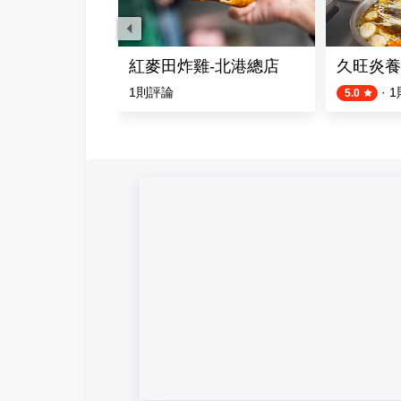
麵
紅麥田炸雞-北港總店
久旺炎養
1
則評論
·
1
5.0