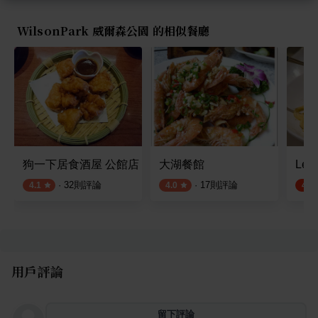
WilsonPark 威爾森公園 的相似餐廳
狗一下居食酒屋 公館店
大湖餐館
Leon
·
32
則評論
·
17
則評論
4.1
4.0
4.6
用戶評論
留下評論