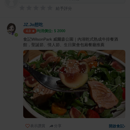
給予評分
JZ.Jo想吃
均消價位: $
2000
4.0
食記WilsonPark 威爾森公園｜內湖乾式熟成牛排餐酒
館，聖誕節、情人節、生日聚會包廂餐廳推薦
表示讚賞
分享
開啟食記
›