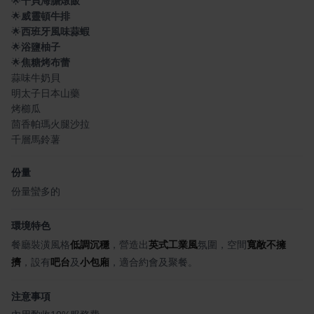
🌟
干貝海膽燉飯
🌟
威靈頓牛排
🌟
西班牙風味蒜蝦
🌟
浴鹽柚子
🌟
焦糖烤布蕾
蒜味牛奶貝
明太子日本山藥
烤櫛瓜
茴香帕瑪火腿沙拉
千層馬鈴薯
份量
份量蠻多的
環境特色
餐廳裝潢風格
低調沉穩
，營造出
英式工業風
氛圍，空間
寬敞不擁
擠
，設有
吧台
及
小包廂
，適合約會及聚餐。
注意事項