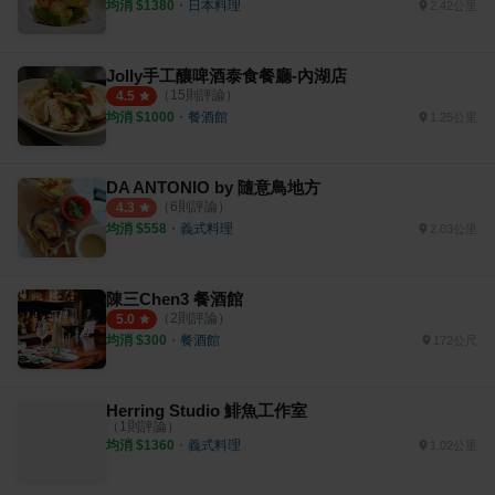
均消 $
1380
・
日本料理
2.42公里
Jolly手工釀啤酒泰食餐廳-內湖店
（
15
則評論）
4.5
均消 $
1000
・
餐酒館
1.25公里
DA ANTONIO by 隨意鳥地方
（
6
則評論）
4.3
均消 $
558
・
義式料理
2.03公里
陳三Chen3 餐酒館
（
2
則評論）
5.0
均消 $
300
・
餐酒館
172公尺
Herring Studio 鯡魚工作室
（
1
則評論）
均消 $
1360
・
義式料理
1.02公里