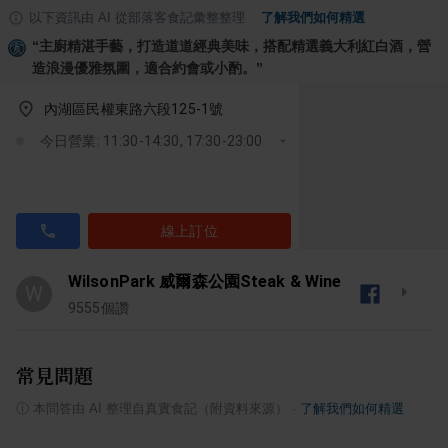
以下資訊由 AI 從部落客食記彙整整理
·
了解我們如何精選
“
主廚精湛手藝，打造道道經典美味，搭配精選義大利紅白酒，營
造浪漫優雅氛圍，適合約會或小酌。
”
內湖區民權東路六段125-1號
今日營業: 11:30-14:30, 17:30-23:00
線上訂位
WilsonPark 威爾森公園Steak & Wine
W
9555
個讚
常見問題
ⓘ
本問答由 AI 整理自真實食記（附資料來源）
·
了解我們如何精選