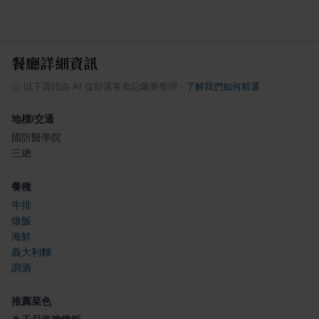
餐廳詳細資訊
ⓘ
以下資訊由 AI 從部落客食記彙整整理
·
了解我們如何精選
地標/交通
國防醫學院
三總
餐種
牛排
燉飯
海鮮
義大利麵
調酒
推薦菜色