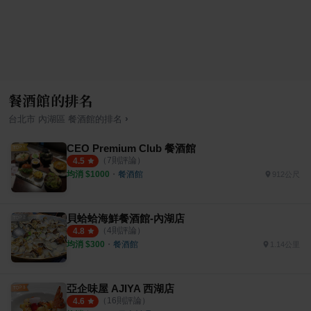
餐酒館的排名
›
台北市
內湖區
餐酒館
的排名
CEO Premium Club 餐酒館
（
7
則評論）
4.5
均消 $
1000
・
餐酒館
912公尺
貝蛤蛤海鮮餐酒館-內湖店
（
4
則評論）
4.8
均消 $
300
・
餐酒館
1.14公里
亞企味屋 AJIYA 西湖店
（
16
則評論）
4.6