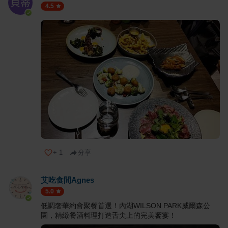
4.5
+
1
分享
艾吃食間Agnes
5.0
低調奢華約會聚餐首選！內湖WILSON PARK威爾森公
園，精緻餐酒料理打造舌尖上的完美饗宴！