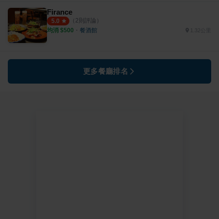
Firance
（
2
則評論）
5.0
均消 $
500
・
餐酒館
1.32公里
更多餐廳排名