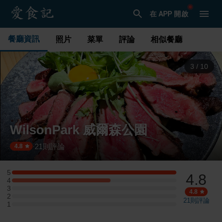
在 APP 開啟
餐廳資訊
照片
菜單
評論
相似餐廳
3
/
10
WilsonPark 威爾森公園
21
則評論
·
4.8
5
4.8
5 星：10 則評論
4
4 星：6 則評論
3
3 星：0 則評論
4.8
2
2 星：0 則評論
21
則評論
1
1 星：0 則評論