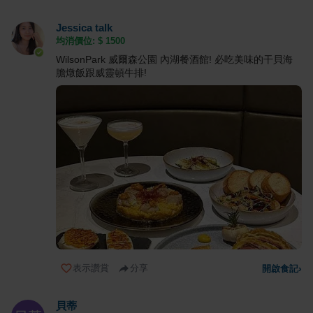
Jessica talk
均消價位: $
1500
WilsonPark 威爾森公園 內湖餐酒館! 必吃美味的干貝海
膽燉飯跟威靈頓牛排!
表示讚賞
分享
開啟食記
›
貝蒂