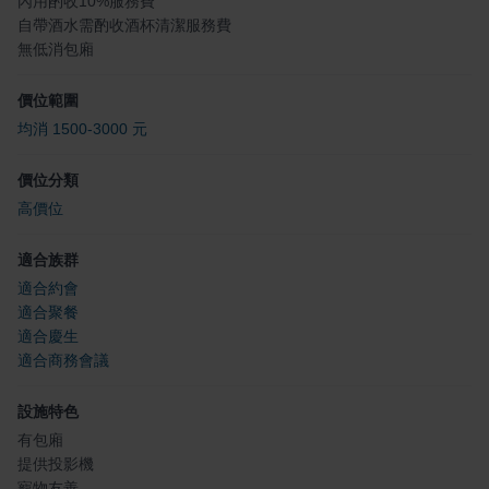
內用酌收10%服務費
自帶酒水需酌收酒杯清潔服務費
無低消包廂
價位範圍
均消 1500-3000 元
價位分類
高價位
適合族群
適合約會
適合聚餐
適合慶生
適合商務會議
設施特色
有包廂
提供投影機
寵物友善