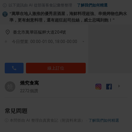
以下資訊由 AI 從部落客食記彙整整理
·
了解我們如何精選
“
萬華在地人激推的優秀居酒屋，海鮮料理超強、串燒烤物也夠水
準，更有創意料理，還有超狂起司拉絲，威士忌喝到飽！
”
臺北市萬華區艋舺大道204號
今日營業: 00:00-01:00, 18:00-00:00
線上訂位
燒究食寓
燒
2272
個讚
常見問題
ⓘ
本問答由 AI 整理自真實食記（附資料來源）
·
了解我們如何精選