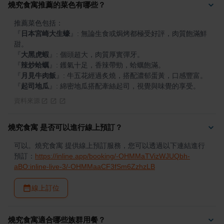
燒究食寓推薦的菜色有哪些？
『
日本宮崎大生蠔
』
: 無論生食或焗烤都極受好評，肉質飽滿鮮
『
大黑虎蝦
』
『
辣炒蛤蠣
』
『
月見牛肉飯
』
『
起司地瓜
』
: 綿密地瓜搭配牽絲起司，視覺與味覺的享受。
資料來源
燒究食寓 是否可以進行線上預訂？
可以。燒究食寓 提供線上預訂服務，您可以透過以下連結進行
預訂：
https://inline.app/booking/-OHMMaTVizWJUQbh-
aBO:inline-live-3/-OHMMaaCF3fSm6ZzhzLB
線上訂位
燒究食寓適合哪些族群用餐？