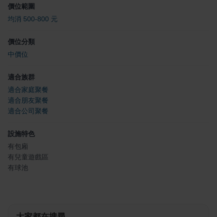
價位範圍
均消 500-800 元
價位分類
中價位
適合族群
適合家庭聚餐
適合朋友聚餐
適合公司聚餐
設施特色
有包廂
有兒童遊戲區
有球池
大家都在搜尋