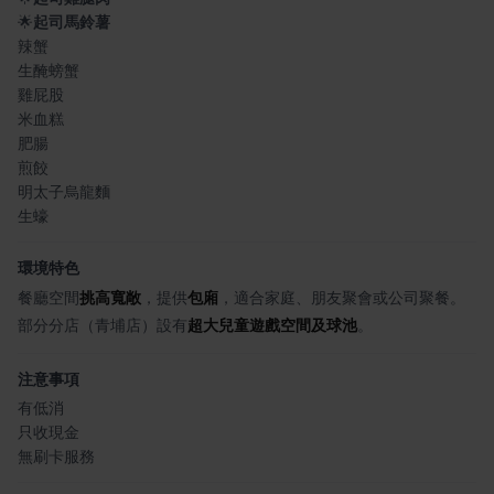
🌟
起司馬鈴薯
辣蟹
生醃螃蟹
雞屁股
米血糕
肥腸
煎餃
明太子烏龍麵
生蠔
環境特色
餐廳空間
挑高寬敞
，提供
包廂
，適合家庭、朋友聚會或公司聚餐。
部分分店（青埔店）設有
超大兒童遊戲空間及球池
。
注意事項
有低消
只收現金
無刷卡服務