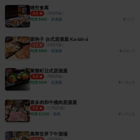
燒究食寓
（
5
則評論）
4.5
均消 $
400
・
居酒屋
0公尺
家吶子 台式居酒屋 Ka-la̍h-á
（
6
則評論）
4.2
均消 $
800
・
居酒屋
828公尺
聚樂町日式居酒屋
（
9
則評論）
5.0
均消 $
840
・
居酒屋
1.49公里
喜多肉和牛燒肉居酒屋
（
13
則評論）
5.0
均消 $
1300
・
燒肉
1.47公里
萬華世界下午酒場
（
5
則評論）
3.5