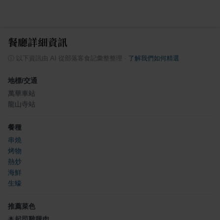
餐廳詳細資訊
ⓘ
以下資訊由 AI 從部落客食記彙整整理
·
了解我們如何精選
地標/交通
萬華車站
龍山寺站
餐種
串燒
烤物
熱炒
海鮮
生蠔
推薦菜色
🌟
起司雞腿肉