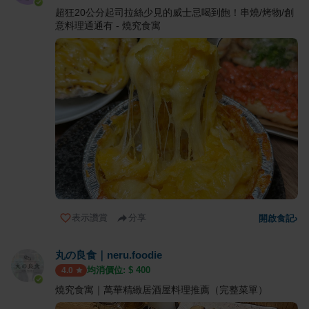
超狂20公分起司拉絲少見的威士忌喝到飽！串燒/烤物/創
意料理通通有 - 燒究食寓
表示讚賞
分享
開啟食記
›
丸の良食｜neru.foodie
均消價位: $
400
4.0
燒究食寓｜萬華精緻居酒屋料理推薦（完整菜單）