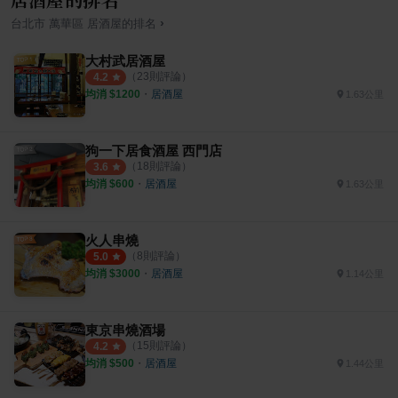
›
台北市
萬華區
居酒屋
的排名
大村武居酒屋
（
23
則評論）
4.2
均消 $
1200
・
居酒屋
1.63公里
狗一下居食酒屋 西門店
（
18
則評論）
3.6
均消 $
600
・
居酒屋
1.63公里
火人串燒
（
8
則評論）
5.0
均消 $
3000
・
居酒屋
1.14公里
東京串燒酒場
（
15
則評論）
4.2
均消 $
500
・
居酒屋
1.44公里