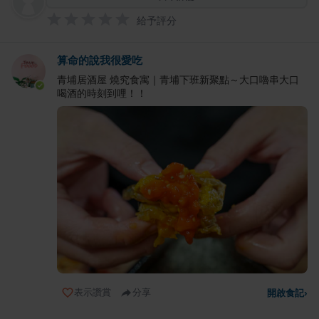
給予評分
算命的說我很愛吃
青埔居酒屋 燒究食寓｜青埔下班新聚點～大口嚕串大口
喝酒的時刻到哩！！
表示讚賞
分享
開啟食記
›