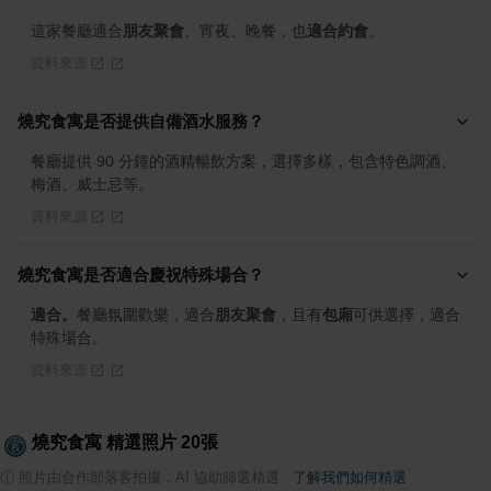
這家餐廳適合
朋友聚會
、宵夜、晚餐，也
適合約會
。
資料來源
燒究食寓是否提供自備酒水服務？
餐廳提供 90 分鐘的酒精暢飲方案，選擇多樣，包含特色調酒、
梅酒、威士忌等。
資料來源
燒究食寓是否適合慶祝特殊場合？
適合。
餐廳氛圍歡樂，適合
朋友聚會
，且有
包廂
可供選擇，適合
特殊場合。
資料來源
燒究食寓
精選照片
20
張
ⓘ
照片由合作部落客拍攝，AI 協助篩選精選
·
了解我們如何精選