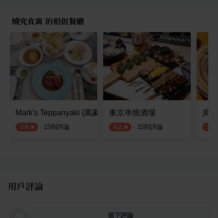
燒究食寓 的相似餐廳
Mark's Teppanyaki (萬豪酒店)
東京串燒酒場
吳留
·
15
則評論
·
15
則評論
3.6
4.2
3.5
用戶評論
留下評論