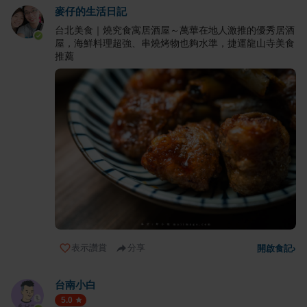
麥仔的生活日記
台北美食｜燒究食寓居酒屋～萬華在地人激推的優秀居酒
屋，海鮮料理超強、串燒烤物也夠水準，捷運龍山寺美食
推薦
表示讚賞
分享
開啟食記
›
台南小白
5.0