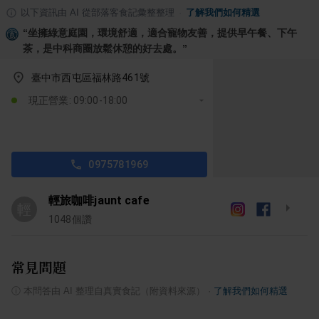
以下資訊由 AI 從部落客食記彙整整理
·
了解我們如何精選
“
坐擁綠意庭園，環境舒適，適合寵物友善，提供早午餐、下午
茶，是中科商圈放鬆休憩的好去處。
”
臺中市西屯區福林路461號
現正營業: 09:00-18:00
0975781969
輕旅咖啡jaunt cafe
輕
1048
個讚
常見問題
ⓘ
本問答由 AI 整理自真實食記（附資料來源）
·
了解我們如何精選