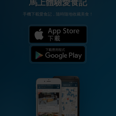
馬上體驗愛食記
手機下載愛食記，隨時隨地收藏美食！