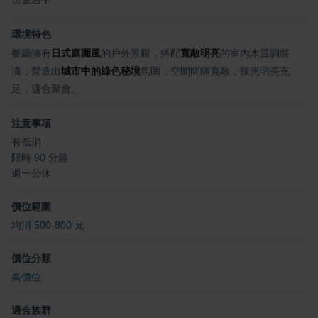
環境特色
餐廳擁有
日式庭園風
的戶外景觀，搭配
寬敞明亮
的室內木質調裝
潢，營造出
城市中的綠色秘境
氛圍，空間間隔寬敞，採光明亮充
足，適合聚會。
注意事項
有低消
限時 90 分鐘
週一公休
價位範圍
均消 500-800 元
價位分類
高價位
適合族群