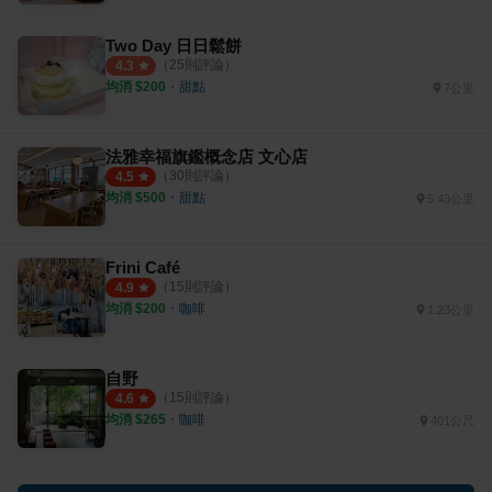
Two Day 日日鬆餅
（
25
則評論）
4.3
均消 $
200
・
甜點
7公里
法雅幸福旗鑑概念店 文心店
（
30
則評論）
4.5
均消 $
500
・
甜點
5.43公里
Frini Café
（
15
則評論）
4.9
均消 $
200
・
咖啡
1.23公里
自野
（
15
則評論）
4.6
均消 $
265
・
咖啡
401公尺