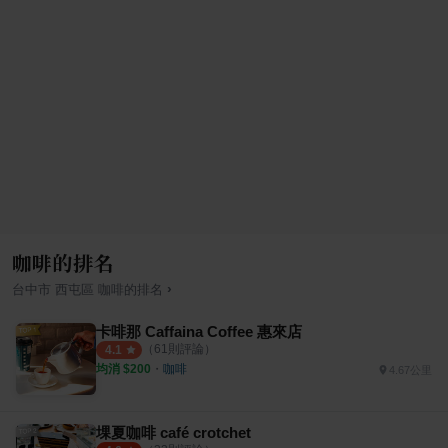
咖啡的排名
›
台中市
西屯區
咖啡
的排名
卡啡那 Caffaina Coffee 惠來店
（
61
則評論）
4.1
均消 $
200
・
咖啡
4.67公里
堁夏咖啡 café crotchet