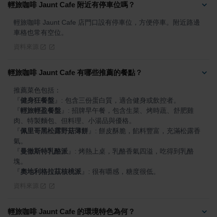
輕旅咖啡 Jaunt Cafe 附近有停車位嗎？
輕旅咖啡 Jaunt Cafe 店門口設有停車位，方便停車。附近路邊
車格也常有空位。
資料來源
輕旅咖啡 Jaunt Cafe 有哪些推薦的餐點？
『
健身狂餐盤
』
『
輕旅輕盈餐盤
』
: 招牌早午餐，包含生菜、烤時蔬、舒肥雞
『
佩里哥黑松露野菇薄餅
』
: 餅皮酥脆，餡料豐富，充滿松露香
『
曼徹斯特乳酪派
』
: 烤熱上桌，乳酪香氣四溢，吃得到乳酪
『
奧地利格拉茲核桃派
』
: 很有嚼感，糖度很低。
資料來源
輕旅咖啡 Jaunt Cafe 的環境特色為何？