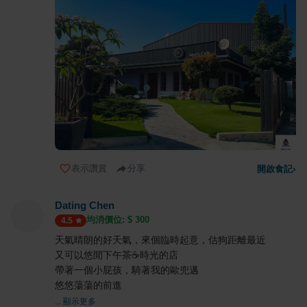
表示讚賞
分享
開啟食記
›
Dating Chen
均消價位: $
300
4.5
天氣晴朗的好天氣，來個臨時起意，估狗距離最近
又可以悠閒下午茶☕️時光的店
帶著一個小屁孩，騎著我的歐兜邁
悠悠蕩蕩的前進
... 顯示更多