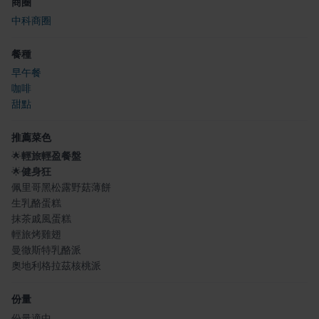
商圈
中科商圈
餐種
早午餐
咖啡
甜點
推薦菜色
🌟
輕旅輕盈餐盤
🌟
健身狂
佩里哥黑松露野菇薄餅
生乳酪蛋糕
抹茶戚風蛋糕
輕旅烤雞翅
曼徹斯特乳酪派
奧地利格拉茲核桃派
份量
份量適中