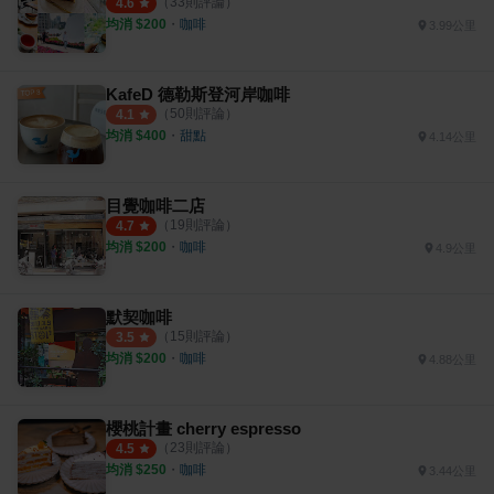
（
33
則評論）
4.6
均消 $
200
・
咖啡
3.99公里
KafeD 德勒斯登河岸咖啡
（
50
則評論）
4.1
均消 $
400
・
甜點
4.14公里
目覺咖啡二店
（
19
則評論）
4.7
均消 $
200
・
咖啡
4.9公里
默契咖啡
（
15
則評論）
3.5
均消 $
200
・
咖啡
4.88公里
櫻桃計畫 cherry espresso
（
23
則評論）
4.5
均消 $
250
・
咖啡
3.44公里