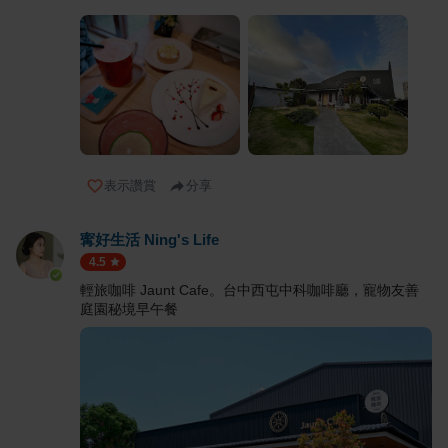
表示讚賞
分享
寗好生活 Ning's Life
4.5
輕旅咖啡 Jaunt Cafe。台中西屯中科咖啡廳，寵物友善
庭園秘境早午餐