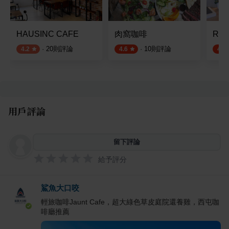
HAUSINC CAFE
肉窩咖啡
Rave
·
20
則評論
·
10
則評論
4.2
4.6
4.8
用戶評論
留下評論
給予評分
鯊魚大口咬
輕旅咖啡Jaunt Cafe，超大綠色草皮庭院還養雞，西屯咖
啡廳推薦