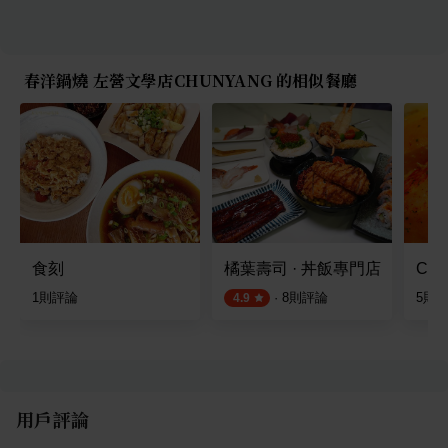
春洋鍋燒 左營文學店CHUNYANG 的相似餐廳
食刻
橘葉壽司 · 丼飯專門店
Cap
1
則評論
·
8
則評論
5
則
4.9
用戶評論