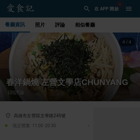
在 APP 開啟
餐廳資訊
照片
評論
相似餐廳
1
/
4
春洋鍋燒 左營文學店CHUNYANG
1
則評論
·
高雄市左營區文學路245號
現正營業: 11:00-20:30