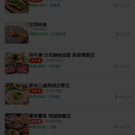
均消 $
450
・
居酒屋
1.51公里
五郎時食
（
4
則評論）
均消 $
1100
・
日本料理
3.3公里
和牛涮 日式鍋物放題 高雄博愛店
（
14
則評論）
4.5
均消 $
800
・
吃到飽
2.16公里
新光三越高雄左營店
（
13
則評論）
4.6
均消 $
500
・
吃到飽
265公尺
饗麻饗辣 明誠旗艦店
（
45
則評論）
4.2
均消 $
700
・
火鍋
3.08公里