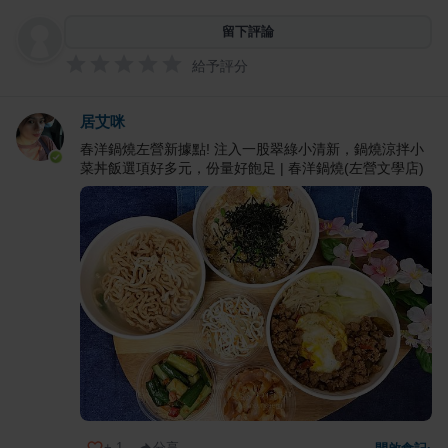
留下評論
給予評分
居艾咪
春洋鍋燒左營新據點! 注入一股翠綠小清新，鍋燒涼拌小
菜丼飯選項好多元，份量好飽足 | 春洋鍋燒(左營文學店)
+
1
分享