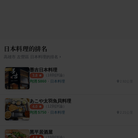
日本料理的排名
›
高雄市
左營區
日本料理
的排名
墨吉日本料理
（
18
則評論）
3.8
均消 $
860
・
日本料理
2.92公里
あこや太羽魚貝料理
（
12
則評論）
4.0
均消 $
750
・
日本料理
2.21公里
黑平居酒屋
（
19
則評論）
4.8