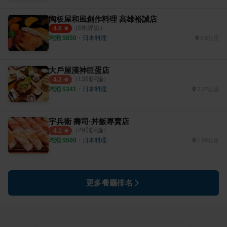
陶板屋和風創作料理 高雄裕誠店
（
6
則評論）
4.6
均消 $
850
・
日本料理
2.6公里
大戶屋漢神巨蛋店
（
13
則評論）
4.2
均消 $
341
・
日本料理
2.27公里
宇兵衛 壽司·丼飯專賣店
（
29
則評論）
4.1
均消 $
500
・
日本料理
1.59公里
更多餐廳排名