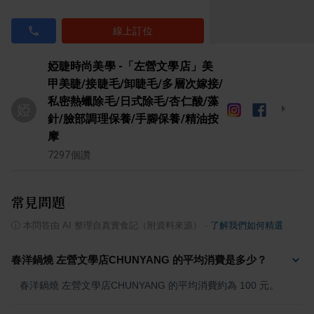
線上訂位
婭睫時尚美學 -「左營文學店」美
甲美睫/接睫毛/卸睫毛/多層次嫁接/
私密熱蠟除毛/日式除毛/杏仁酸/藻
婭
針/臉部調理保養/手腳保養/精油按
摩
7297
個讚
常見問題
ⓘ
本問答由 AI 整理自真實食記（附資料來源）
·
了解我們如何精選
春洋鍋燒 左營文學店CHUNYANG 的平均消費是多少？
春洋鍋燒 左營文學店CHUNYANG 的平均消費約為 100 元。