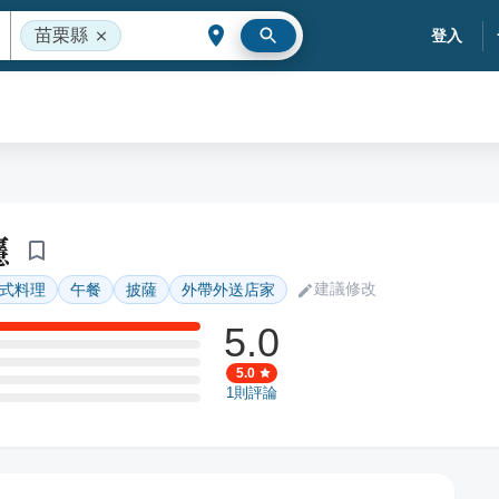
苗栗縣
登入
癮
建議修改
式料理
午餐
披薩
外帶外送店家
5.0
5.0
1
則評論