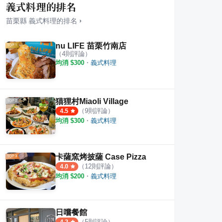
義式料理的排名
苗栗縣
義式料理
的排名
›
nu LIFE 苗栗竹南店
（
4
則評論）
均消 $
300
・
義式料理
 台式牛排教父plus 竹南延平店
樂芙早午餐
穩飲
·
2
則評論
5
則評論
3
則評
猫狸村Miaoli Village
（
9
則評論）
4.5
均消 $
300
・
義式料理
卡薩窯烤披薩 Case Pizza
（
12
則評論）
4.0
均消 $
200
・
義式料理
日嚐餐館
（
5
則評論）