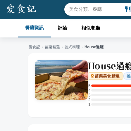
餐廳資訊
評論
相似餐廳
愛食記
›
苗栗
精選
›
義式料理
›
House過癮
House過
義
苗栗
美食精選
5
5 星：1 則評論
4
4 星：0 則評論
3
3 星：0 則評論
2
2 星：0 則評論
1
1 星：0 則評論