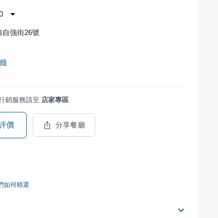
0
自強街26號
過癮
行銷服務請至
店家專區
評價
分享餐廳
們如何精選