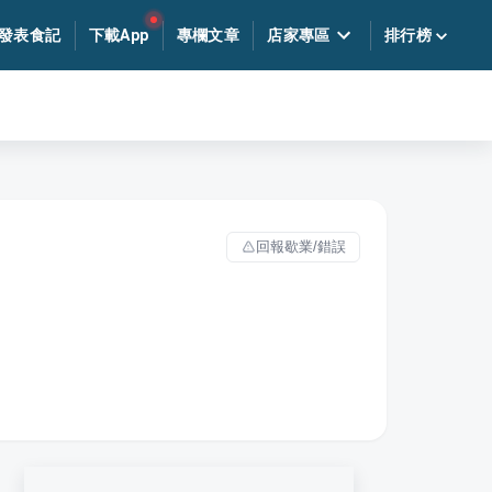
發表食記
下載App
專欄文章
店家專區
排行榜
回報歇業/錯誤