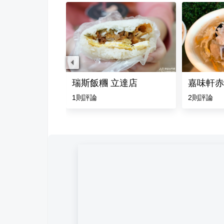
 Cafe - 雅蒙蒂 竹南店
瑞斯飯糰 立達店
嘉味軒赤
評論
1
則評論
2
則評論