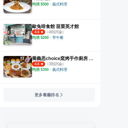
均消 $
500
・
義式料理
歐兔啡食館 苗栗英才館
（
4
則評論）
4.5
均消 $
200
・
早午餐
喬義思choice窯烤手作廚房 苗栗尚順店
（
3
則評論）
4.5
均消 $
350
・
義式料理
更多餐廳排名