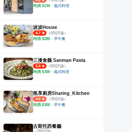
4.2
均消 $
150
・
義式料理
波波House
（
6
則評論）
4.7
均消 $
280
・
早午餐
三漫食義 Sanman Pasta
（
8
則評論）
5.0
均消 $
300
・
義式料理
氛享廚房Sharing_Kitchen
（
3
則評論）
4.0
均消 $
300
・
早午餐
古斯托西餐廳
（
3
則評論）