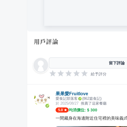
用戶評論
留下評論
給予評分
果果愛Fruitlove
愛食記部落客
(
862
篇食記)
於
2025/08/27
推薦了這家餐廳
均消價位: $
300
5.0
一間藏身在海邊附近住宅裡的美味義式披薩 