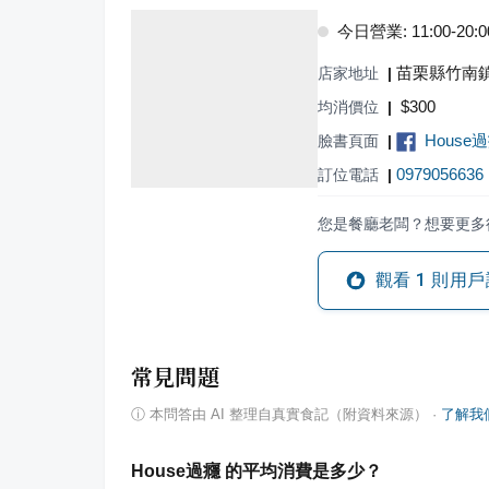
今日營業: 11:00-20:0
苗栗縣竹南鎮
店家地址
|
$
300
均消價位
|
House
臉書頁面
|
0979056636
訂位電話
|
您是餐廳老闆？想要更多
觀看
1
則用戶
常見問題
ⓘ
本問答由 AI 整理自真實食記（附資料來源）
·
了解我
House過癮 的平均消費是多少？