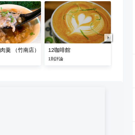
肉羹 （竹南店）
12咖啡館
孫東寶
1
則評論
5.0