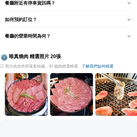
餐廳附近有停車資訊嗎？
如何預約訂位？
餐廳的營業時間為何？
唯真燒肉
精選照片
20
張
ⓘ
照片由合作部落客拍攝，AI 協助篩選精選
·
了解我們如何精選