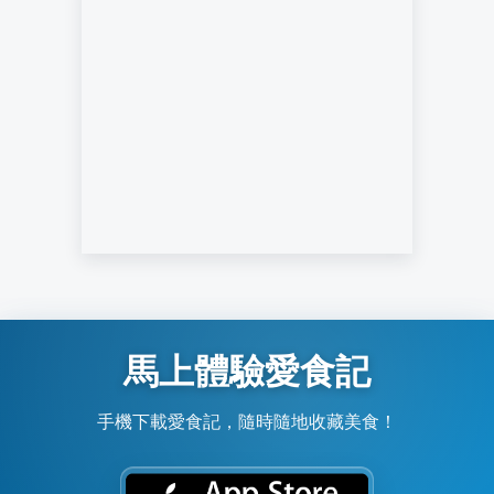
馬上體驗愛食記
手機下載愛食記，隨時隨地收藏美食！