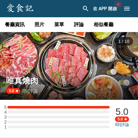
在 APP 開啟
餐廳資訊
照片
菜單
評論
相似餐廳
1
/
10
唯真燒肉
8
則評論
·
5.0
5
5.0
5 星：4 則評論
4
4 星：0 則評論
3
3 星：0 則評論
5.0
2
2 星：0 則評論
8
則評論
1
1 星：0 則評論