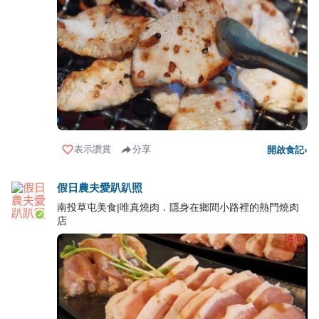
表示讚賞
分享
開啟食記
›
假日農夫愛趴趴照
南投草屯美食|唯真燒肉．隱身在鄉間小路裡的熱門燒肉
店