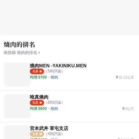
燒肉的排名
›
南投縣
燒肉
的排名
燒肉MEN -YAKINIKU.MEN
（
5
則評論）
4.9
均消 $
700
・
燒肉
31.72公里
唯真燒肉
（
8
則評論）
5.0
均消 $
600
・
燒肉
0公尺
宮本武丼 草屯支店
（
4
則評論）
1.0