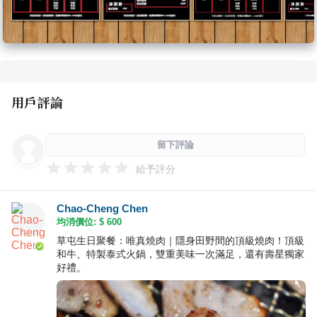
用戶評論
留下評論
給予評分
Chao-Cheng Chen
均消價位: $
600
草屯生日聚餐：唯真燒肉｜隱身田野間的頂級燒肉！頂級
和牛、特製泰式火鍋，雙重美味一次滿足，還有壽星獨家
好禮。