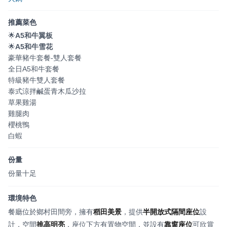
推薦菜色
🌟
A5和牛翼板
🌟
A5和牛雪花
豪華豬牛套餐-雙人套餐
全日A5和牛套餐
特級豬牛雙人套餐
泰式涼拌鹹蛋青木瓜沙拉
草果雞湯
雞腿肉
櫻桃鴨
白蝦
份量
份量十足
環境特色
餐廳位於鄉村田間旁，擁有
稻田美景
，提供
半開放式隔間座位
設
計，空間
挑高明亮
，座位下方有置物空間，並設有
靠窗座位
可欣賞