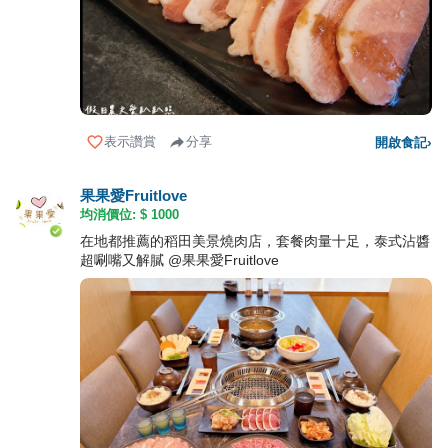
表示讚賞
分享
開啟食記
›
果果愛Fruitlove
均消價位: $
1000
在地都推薦的稻田美景燒肉店，套餐肉量十足，泰式沾醬
超唰嘴又解膩 @果果愛Fruitlove