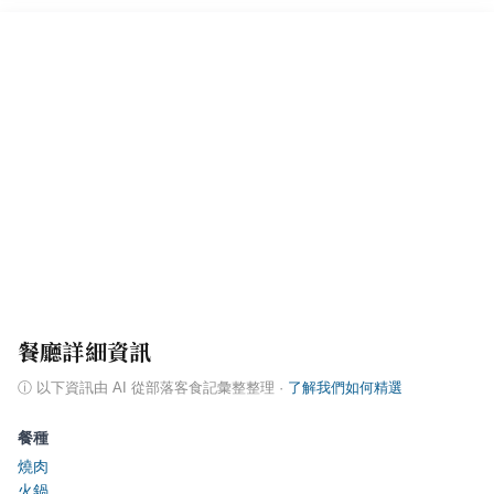
餐廳詳細資訊
ⓘ
以下資訊由 AI 從部落客食記彙整整理
·
了解我們如何精選
餐種
燒肉
火鍋