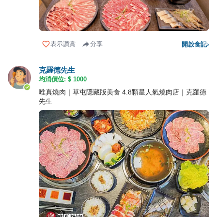
表示讚賞
分享
開啟食記
›
克羅德先生
均消價位: $
1000
唯真燒肉｜草屯隱藏版美食 4.8顆星人氣燒肉店｜克羅德
先生