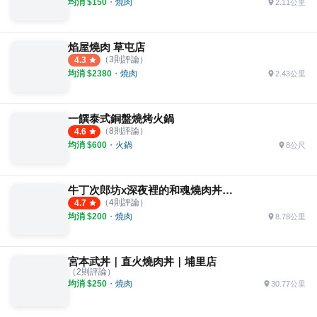
均消 $
150
・
燒肉
2.11公里
焰屋燒肉 草屯店
（
3
則評論）
4.3
均消 $
2380
・
燒肉
2.43公里
一饌泰式銅盤燒烤火鍋
（
8
則評論）
4.6
均消 $
600
・
火鍋
8公尺
牛丁次郎坊x深夜裡的和魂燒肉丼x南投集賢支店
（
4
則評論）
4.7
均消 $
200
・
燒肉
8.78公里
宮本武丼｜直火燒肉丼｜埔里店
（
2
則評論）
均消 $
250
・
燒肉
30.77公里