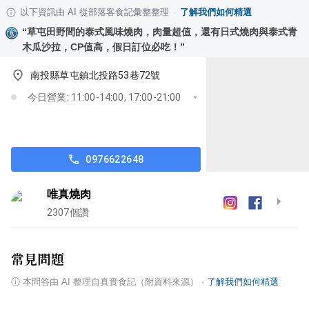
以下資訊由 AI 從部落客食記彙整整理
·
了解我們如何精選
“
草屯田野間的泰式風味燒肉，肉量超值，還有日式燒肉與泰式青
木瓜沙拉，CP值高，假日訂位必吃！
”
南投縣草屯鎮北投路53巷72號
今日營業: 11:00-14:00, 17:00-21:00
0976622648
唯真燒肉
2307
個讚
常見問題
ⓘ
本問答由 AI 整理自真實食記（附資料來源）
·
了解我們如何精選