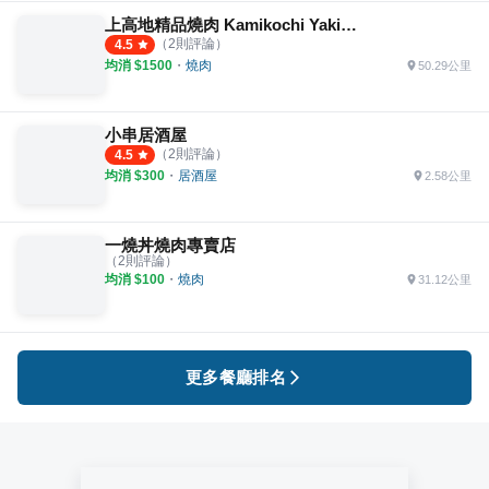
上高地精品燒肉 Kamikochi Yakiniku
（
2
則評論）
4.5
均消 $
1500
・
燒肉
50.29公里
小串居酒屋
（
2
則評論）
4.5
均消 $
300
・
居酒屋
2.58公里
一燒丼燒肉專賣店
（
2
則評論）
均消 $
100
・
燒肉
31.12公里
更多餐廳排名