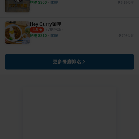
均消 $
300
・
咖哩
3.18公里
Hey Curry咖哩
（
7
則評論）
4.5
均消 $
210
・
咖哩
726公尺
更多餐廳排名