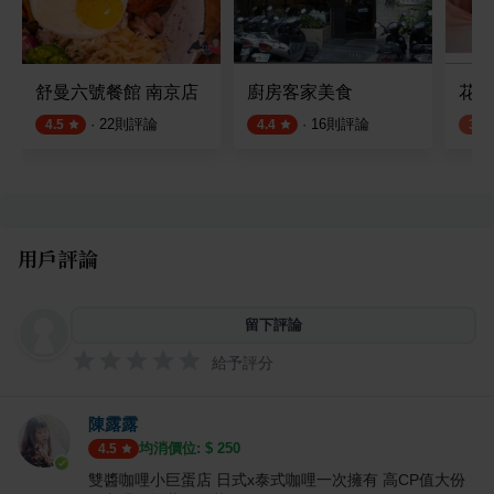
舒曼六號餐館 南京店
廚房客家美食
花輪
·
22
則評論
·
16
則評論
4.5
4.4
3.8
用戶評論
留下評論
給予評分
陳露露
均消價位: $
250
4.5
雙醬咖哩小巨蛋店 日式x泰式咖哩一次擁有 高CP值大份