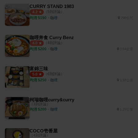
CURRY STAND 1983
（
5
則評論）
4.2
均消 $
190
・
咖哩
798公尺
咖哩奔食 Curry Benz
（
4
則評論）
4.0
均消 $
200
・
咖哩
3.54公里
富錦三味
（
6
則評論）
5.0
均消 $
250
・
咖哩
1.97公里
柯瑞咖哩curry&curry
（
3
則評論）
均消 $
200
・
咖哩
1.27公里
COCO壱番屋
（
4
則評論）