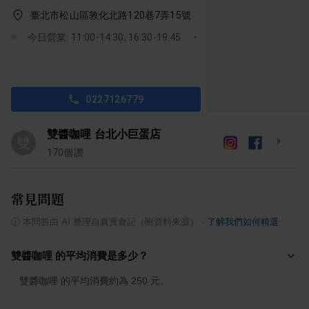
臺北市松山區敦化北路120巷7弄15號
今日營業: 11:00-14:30, 16:30-19:45
0227126779
雙醬咖哩 台北小巨蛋店
雙
170
個讚
常見問題
ⓘ
本問答由 AI 整理自真實食記（附資料來源）
·
了解我們如何精選
雙醬咖哩 的平均消費是多少？
雙醬咖哩 的平均消費約為 250 元。