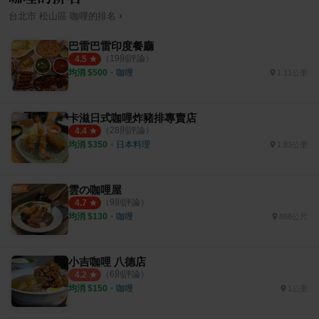
›
台北市
松山區
咖哩
的排名
巴雷巴雷印度餐廳
（
19
則評論）
4.5
均消 $
500
・
咖哩
1.11公里
卡滋日式咖哩炸豬排專賣店
（
28
則評論）
4.4
均消 $
350
・
日本料理
1.83公里
雲の咖哩屋
（
9
則評論）
4.7
均消 $
130
・
咖哩
868公尺
小吉咖哩 八德店
（
6
則評論）
4.2
均消 $
150
・
咖哩
1公里