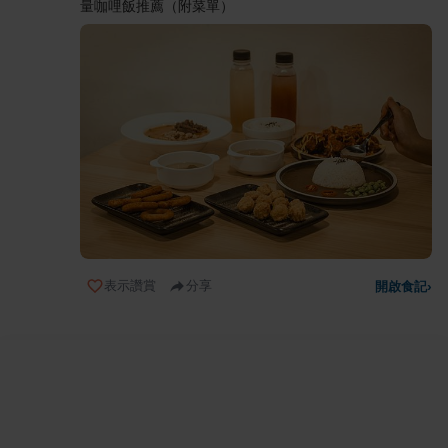
量咖哩飯推薦（附菜單）
表示讚賞
分享
開啟食記
›