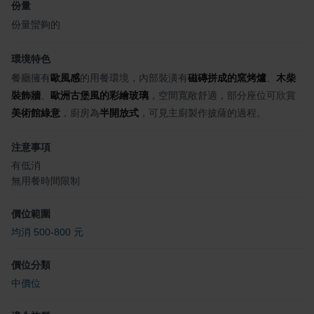
份量
份量蠻夠的
環境特色
餐廳擁有
歐風感
的用餐環境，內部裝潢有
磁磚拼成的窯烤爐
、
木柴
裝飾牆
、
歐洲古堡風的彩繪玻璃
，空間寬敞舒適，部分座位可欣賞
美術館綠意
，廚房為
半開放式
，可見主廚製作披薩的過程。
注意事項
有低消
無用餐時間限制
價位範圍
均消 500-800 元
價位分類
中價位