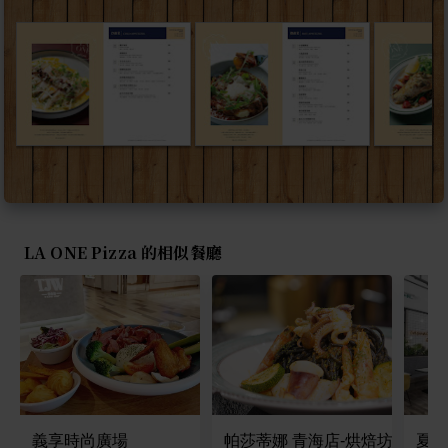
LA ONE Pizza 的相似餐廳
義享時尚廣場
帕莎蒂娜 青海店-烘焙坊&餐廳
夏佐廚