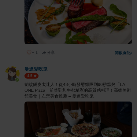
+
1
分享
開啟食記
›
曼達愛吃鬼
4.5
豹紋餅皮太迷人！從48小時發酵麵團到90秒窯烤「LA
ONE Pizza」前菜到和牛都精彩的高質感料理！高雄美術
館美食｜左營美食推薦 – 曼達愛吃鬼