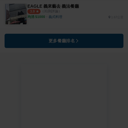
EAGLE 義來藝去 義法餐廳
（
31
則評論）
3.9
均消 $
1000
・
義式料理
1.67公里
更多餐廳排名