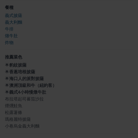
餐種
義式披薩
義大利麵
牛排
燉牛肚
炸物
推薦菜色
🌟
豹紋披薩
🌟
香蔥培根披薩
🌟
海口人的派對披薩
🌟
澳洲頂級和牛（紐約客）
🌟
義式4小時慢燉牛肚
布拉塔起司蕃茄沙拉
煙燻鮭魚
松露薯條
瑪格麗特披薩
小卷烏金義大利麵