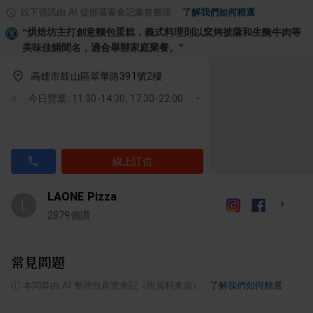
以下資訊由 AI 從部落客食記彙整整理
·
了解我們如何精選
“
烘焙坊主打創意麵包蛋糕，義式料理則以窯烤披薩和生醃牛肉等
美味佳餚聞名，適合舉辦家庭聚餐。
”
高雄市鼓山區翠華路391號2樓
今日營業: 11:30-14:30, 17:30-22:00
線上訂位
LAONE Pizza
L
2879
個讚
常見問題
ⓘ
本問答由 AI 整理自真實食記（附資料來源）
·
了解我們如何精選