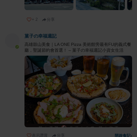
+
2
分享
菓子の幸福週記
高雄鼓山美食｜LA ONE Pizza 美術館旁最有FU的義式餐
廳，聖誕節約會首選！ – 菓子の幸福週記小資女生活
表示讚賞
分享
開啟食記
›