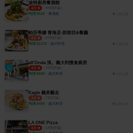
波特廚房餐酒館
（
44
則評論）
4.5
均消 $
520
・
餐酒館
1.06公里
帕莎蒂娜 青海店-烘焙坊&餐廳
（
22
則評論）
4.2
均消 $
1210
・
義式料理
1.28公里
all'Onda 浪。義大利慢食廚房
（
22
則評論）
4.5
均消 $
600
・
義式料理
1.27公里
Eagle 義來藝去
（
7
則評論）
3.6
均消 $
400
・
義式料理
1.05公里
LA ONE Pizza
（
14
則評論）
4.5