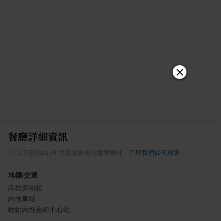
餐廳詳細資訊
ⓘ
以下資訊由 AI 從部落客食記彙整整理
·
了解我們如何精選
地標/交通
高雄美術館
內惟車站
輕軌內惟藝術中心站