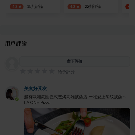
·
15
則評論
·
22
則評論
4.2
4.2
4.4
用戶評論
留下評論
給予評分
美食好芃友
超有歐洲氛圍義式窯烤高雄披薩店!一吃愛上豹紋披薩~-
LA ONE Pizza