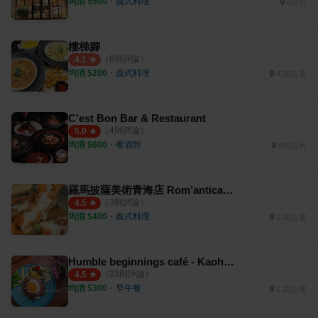
均消 $
500
・
義式料理
0公尺
樓梯腳
（
8
則評論）
4.1
均消 $
200
・
義式料理
4.39公里
C'est Bon Bar & Restaurant
（
4
則評論）
5.0
均消 $
600
・
餐酒館
805公尺
羅馬披薩美術青海店 Rom’antica Pizza
（
3
則評論）
4.5
均消 $
400
・
義式料理
1.36公里
Humble beginnings café - Kaohsiung 亨寶咖啡
（
33
則評論）
4.5
均消 $
300
・
早午餐
1.32公里