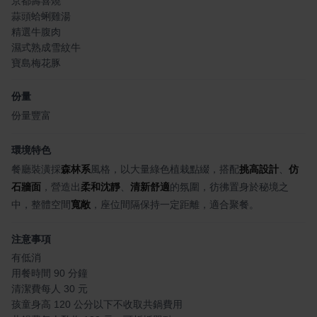
京都壽喜燒
蒜頭蛤蜊雞湯
精選牛腹肉
濕式熟成雪紋牛
寶島梅花豚
份量
份量豐富
環境特色
餐廳裝潢採
森林系
風格，以大量綠色植栽點綴，搭配
挑高設計
、
仿
石牆面
，營造出
柔和沈靜
、
清新舒適
的氛圍，彷彿置身於秘境之
中，整體空間
寬敞
，座位間隔保持一定距離，適合聚餐。
注意事項
有低消
用餐時間 90 分鐘
清潔費每人 30 元
孩童身高 120 公分以下不收取共鍋費用