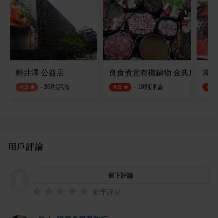
輕井澤 公益店
良食煮意有機鍋物 金典店
萬客
·
36
則評論
·
19
則評論
4.3
4.6
4.5
用戶評論
留下評論
給予評分