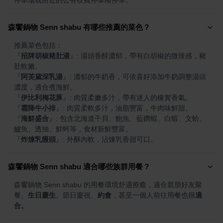
停車場或附近的公有收費停車格停車。
森饗鍋物 Senn shabu 有哪些推薦的菜色？
『
招牌胡椒豬肚湯
』
: 湯頭香醇濃郁，帶有白胡椒的微辣感，豬
『
阿芙黛深乳湯
』
: 濃郁的牛奶香，可依喜好添加牛奶調整湯頭
『
伊比利梅花豚
』
『
霜降牛小排
』
『
海鮮盛合
』
: 包含北海道干貝、鮑魚、藍鑽蝦、白蝦、文蛤、
『
炸煉乳饅頭
』
: 外酥內軟，沾煉乳香甜可口。
森饗鍋物 Senn shabu 適合哪些族群用餐？
森饗鍋物 Senn shabu 的用餐環境舒適療癒，適合親朋好友聚
餐、
生日慶生
、節日慶祝、
約會
，甚至一個人前往用餐也很
適
合。