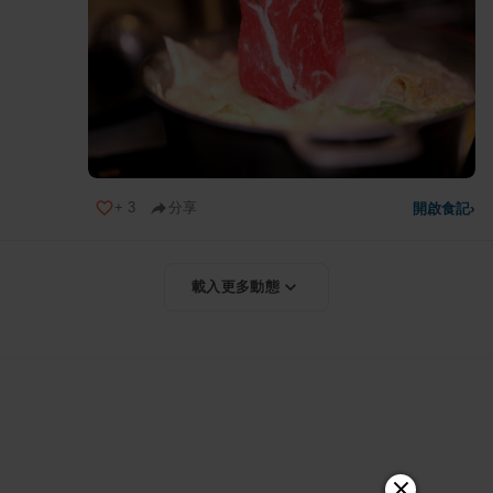
+
3
分享
開啟食記
›
載入更多動態