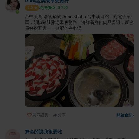
Ruby說美食享受旅行
均消價位: $
750
2.0
台中美食-森饗鍋物 Senn shabu 台中漢口館｜附電子菜
單，胡椒豬肚雞湯湯底驚艷，海鮮新鮮但肉品普通，新會
員好禮五選一，無配合停車場
表示讚賞
分享
開啟食記
›
算命的說我很愛吃