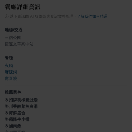
餐廳詳細資訊
ⓘ
以下資訊由 AI 從部落客食記彙整整理
·
了解我們如何精選
地標/交通
三信公園
捷運文華高中站
餐種
火鍋
麻辣鍋
壽喜燒
推薦菜色
🌟
招牌胡椒豬肚湯
🌟
川香酸菜魚白湯
🌟
海鮮盛合
🌟
霜降牛小排
🌟
滷肉飯