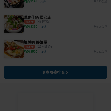
均消 $
198
・
火鍋
2.23公里
萬客什鍋 國安店
（
4
則評論）
4.2
均消 $
350
・
火鍋
5.96公里
蝦拼鍋 醬蟹屋
（
26
則評論）
4.3
均消 $
500
・
火鍋
1.61公里
更多餐廳排名