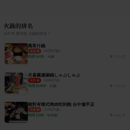
火鍋的排名
›
台中市
西屯區
火鍋
的排名
萬客什鍋
（
60
則評論）
4.3
均消 $
428
・
火鍋
2.17公里
月暮藏涮涮鍋しゃぶしゃぶ
（
49
則評論）
4.5
均消 $
1000
・
火鍋
3.36公里
豬對有韓式烤肉吃到飽 台中逢甲店
（
13
則評論）
3.9
均消 $
299
・
吃到飽
2.68公里