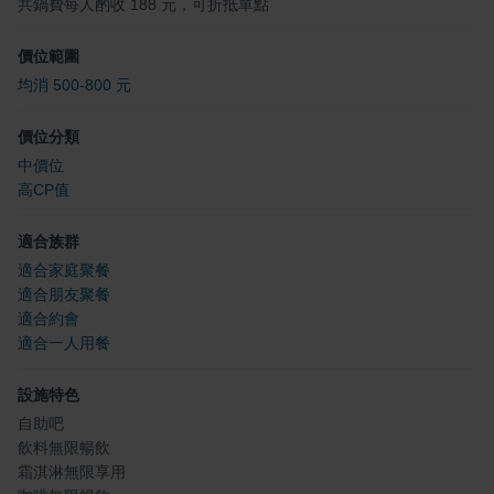
共鍋費每人酌收 188 元，可折抵單點
價位範圍
均消 500-800 元
價位分類
中價位
高CP值
適合族群
適合家庭聚餐
適合朋友聚餐
適合約會
適合一人用餐
設施特色
自助吧
飲料無限暢飲
霜淇淋無限享用