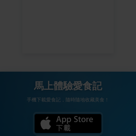
馬上體驗愛食記
手機下載愛食記，隨時隨地收藏美食！