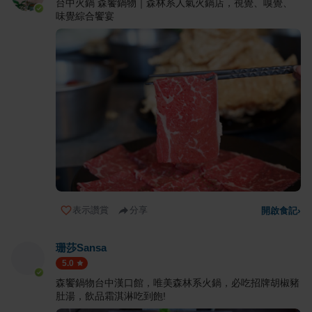
台中火鍋 森饗鍋物｜森林系人氣火鍋店，視覺、嗅覺、
味覺綜合饗宴
表示讚賞
分享
開啟食記
›
珊莎Sansa
5.0
森饗鍋物台中漢口館，唯美森林系火鍋，必吃招牌胡椒豬
肚湯，飲品霜淇淋吃到飽!