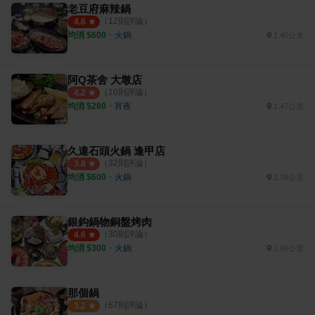
老豆府麻辣鍋
（
12
則評論）
4.6
均消 $
600
・
火鍋
1.45公里
阿Q茶舍 大墩店
（
10
則評論）
4.2
均消 $
280
・
宵夜
1.47公里
久違石頭火鍋 逢甲店
（
32
則評論）
3.8
均消 $
600
・
火鍋
1.78公里
銀鈎鍋物銅盤烤肉
（
30
則評論）
4.6
均消 $
300
・
火鍋
2.66公里
那個鍋
（
67
則評論）
3.2