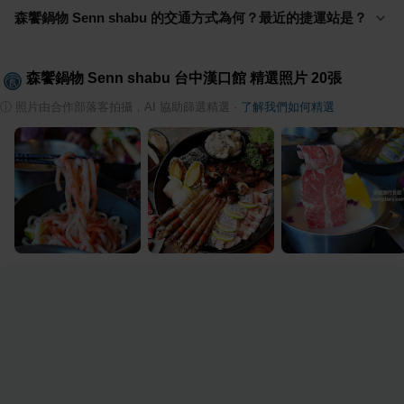
森饗鍋物 Senn shabu 的交通方式為何？最近的捷運站是？
森饗鍋物 Senn shabu 台中漢口館
精選照片
20
張
ⓘ
照片由合作部落客拍攝，AI 協助篩選精選
·
了解我們如何精選