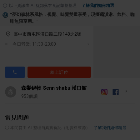
以下資訊由 AI 從部落客食記彙整整理
·
了解我們如何精選
“
夢幻森林系風格，視覺、味覺雙重享受，現擠霜淇淋、飲料、咖
啡無限享用。
”
臺中市西屯區漢口路二段148之2號
今日營業: 11:30-23:00
線上訂位
森饗鍋物 Senn shabu 漢口館
森
953
個讚
常見問題
ⓘ
本問答由 AI 整理自真實食記（附資料來源）
·
了解我們如何精選