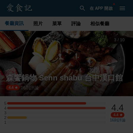
在 APP 開啟
餐廳資訊
照片
菜單
評論
相似餐廳
4
/
10
森饗鍋物 Senn shabu 台中漢口館
16
則評論
·
4.4
5
4.4
5 星：4 則評論
4
4 星：5 則評論
3
3 星：0 則評論
4.4
2
2 星：1 則評論
16
則評論
1
1 星：0 則評論