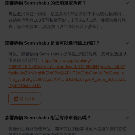
森饗鍋物 Senn shabu 的低消規定為何？
每位低消為任一鍋物。孩童身高120公分以下不收取共鍋費用，
共鍋每位酌收188元可折抵單點，上限為2人1鍋。餐廳無收服務
費，每位酌收30元清潔費（含120公分以下孩童）。
森饗鍋物 Senn shabu 是否可以進行線上預訂？
可以。森饗鍋物 Senn shabu 提供線上預訂服務，您可以透過以
下連結進行預訂：
https://inline.app/booking/-
O9i9B2L8tNx8So8Vzb1:inline-live-3/-O9i9BLlHTgcv3n_lM05?
fbclid=IwZXh0bgNhZW0BMQABHT2WCdxObnuKlPzJJpzq_s
Nm_yydtSfQCOffKVg2vX9YUhDidAtZkTgx8A_aem_8cIULkbC
IQz0OGistzc4UA
線上訂位
森饗鍋物 Senn shabu 附近有停車資訊嗎？
餐廳附近有路邊機車位，開車前往的顧客可至不遠處的漢口立體