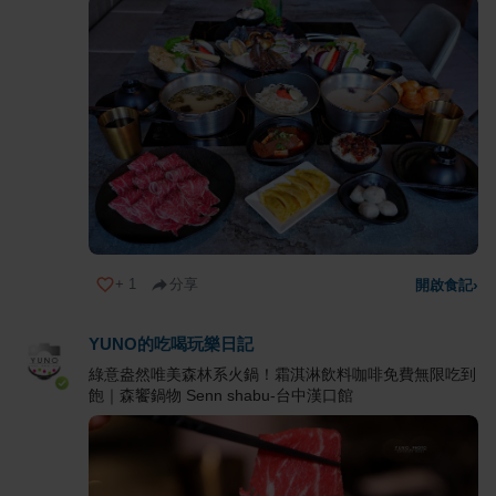
+
1
分享
開啟食記
›
YUNO的吃喝玩樂日記
綠意盎然唯美森林系火鍋！霜淇淋飲料咖啡免費無限吃到
飽｜森饗鍋物 Senn shabu-台中漢口館