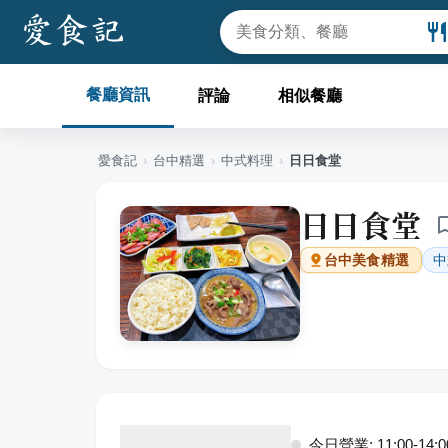
餐廳資訊
評論
相似餐廳
愛食記
›
台中
精選
›
中式料理
›
日日食堂
日日食堂
中
台中
美食精選
今日營業: 11:00-14:00,