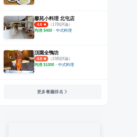
馨苑小料理 北屯店
（
17
則評論）
4.6
均消 $
400
・
中式料理
頂園全鴨坊
（
23
則評論）
4.0
均消 $
1000
・
中式料理
更多餐廳排名