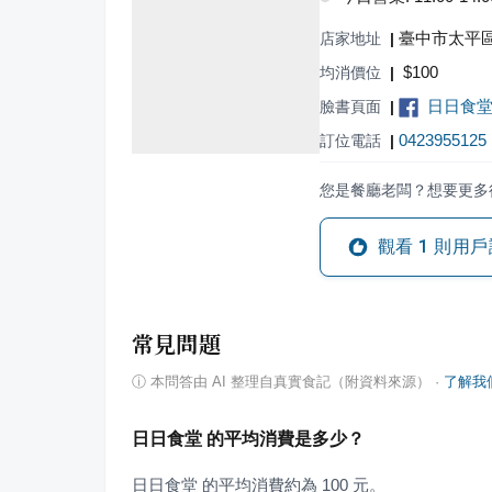
臺中市太平區
店家地址
|
$
100
均消價位
|
日日食
臉書頁面
|
0423955125
訂位電話
|
您是餐廳老闆？想要更多
觀看
1
則用戶
常見問題
ⓘ
本問答由 AI 整理自真實食記（附資料來源）
·
了解我
日日食堂 的平均消費是多少？
日日食堂 的平均消費約為 100 元。