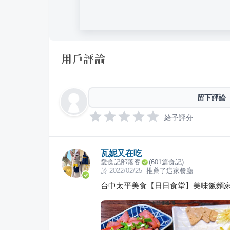
用戶評論
留下評論
給予評分
瓦妮又在吃
愛食記部落客
(
601
篇食記)
於
2022/02/25
推薦了這家餐廳
台中太平美食【日日食堂】美味飯麵