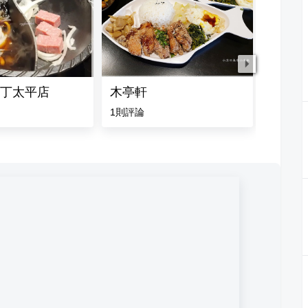
丁太平店
木亭軒
十二段
1
則評論
4.8