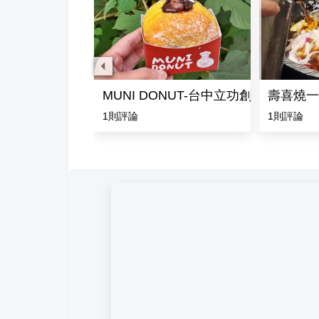
FM STATION 太平店
MUNI DONUT-台中立功創始店
壽喜燒一
評論
1
則評論
1
則評論