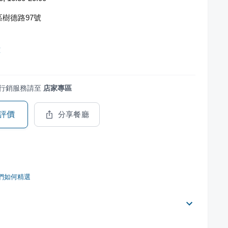
樹德路97號
堂
行銷服務請至
店家專區
評價
分享餐廳
們如何精選