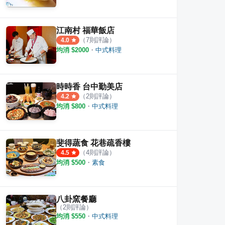
江南村 福華飯店
（
7
則評論）
4.0
均消 $
2000
・
中式料理
時時香 台中勤美店
（
2
則評論）
4.2
均消 $
800
・
中式料理
斐得蔬食 花巷疏香樓
（
4
則評論）
4.5
均消 $
500
・
素食
八卦窯餐廳
（
2
則評論）
均消 $
550
・
中式料理