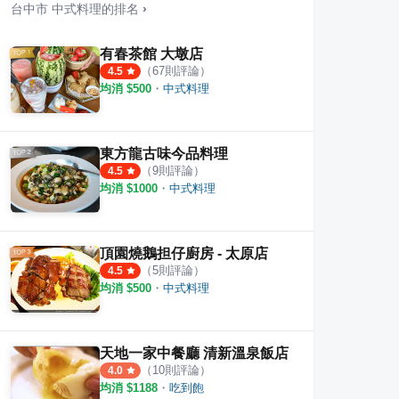
台中市
中式料理
的排名
›
有春茶館 大墩店
（
67
則評論）
4.5
均消 $
500
・
中式料理
鍋の物-太平店
京厚屋 太平店
甘味
·
18
則評論
·
4
則評論
1
則評
4.8
東方龍古味今品料理
（
9
則評論）
4.5
均消 $
1000
・
中式料理
頂園燒鵝担仔廚房 - 太原店
（
5
則評論）
4.5
均消 $
500
・
中式料理
天地一家中餐廳 清新溫泉飯店
（
10
則評論）
4.0
均消 $
1188
・
吃到飽