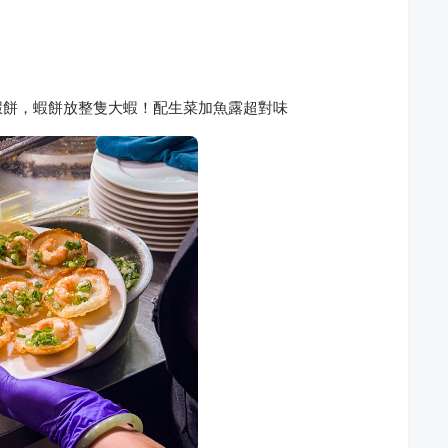
蝦餅，蝦餅放整隻大蝦！配生菜加魚露超對味