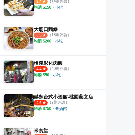
（
14
則評論）
3.4
均消 $
150
・
小吃
大廟口麵線
（
18
則評論）
3.5
均消 $
200
・
小吃
檜溪彰化肉圓
（
40
則評論）
4.4
均消 $
50
・
小吃
囍翻台式小酒館-桃園藝文店
（
7
則評論）
4.6
均消 $
750
・
餐酒館
米食堂