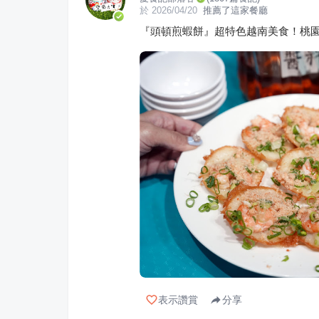
於
2026/04/20
推薦了這家餐廳
『頭頓煎蝦餅』超特色越南美食！桃
表示讚賞
分享