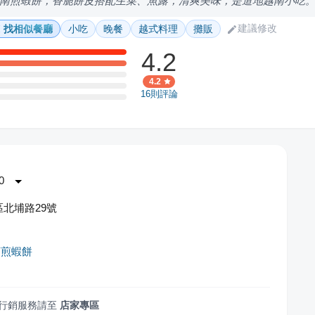
南煎蝦餅，香脆餅皮搭配生菜、魚露，清爽美味，是道地越南小吃
建議修改
找相似餐廳
小吃
晚餐
越式料理
攤販
4.2
4.2
16
則評論
0
北埔路29號
頓煎蝦餅
行銷服務請至
店家專區