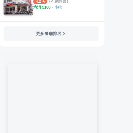
（
21
則評論）
4.2
均消 $
100
・
小吃
更多餐廳排名