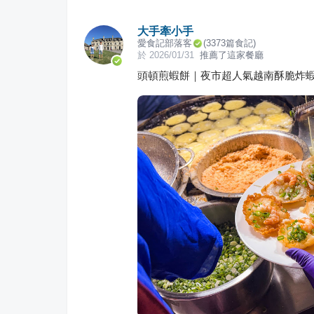
大手牽小手
愛食記部落客
(
3373
篇食記)
於
2026/01/31
推薦了這家餐廳
頭頓煎蝦餅｜夜市超人氣越南酥脆炸