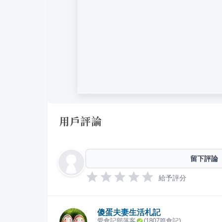
用戶評論
留下評論
給予評分
傻蛋夫妻生活札記
愛食記部落客
(
1807
篇食記)