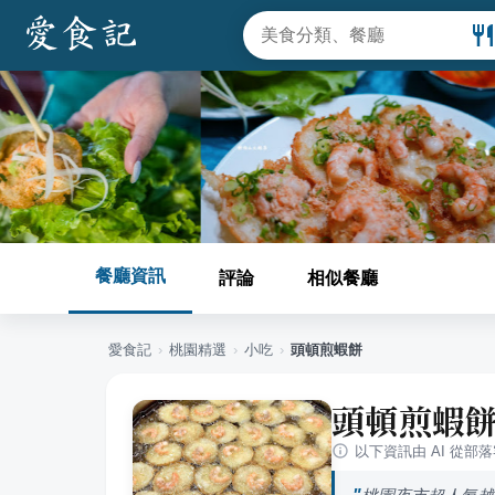
餐廳資訊
評論
相似餐廳
愛食記
›
桃園
精選
›
小吃
›
頭頓煎蝦餅
頭頓煎蝦
以下資訊由 AI 從部