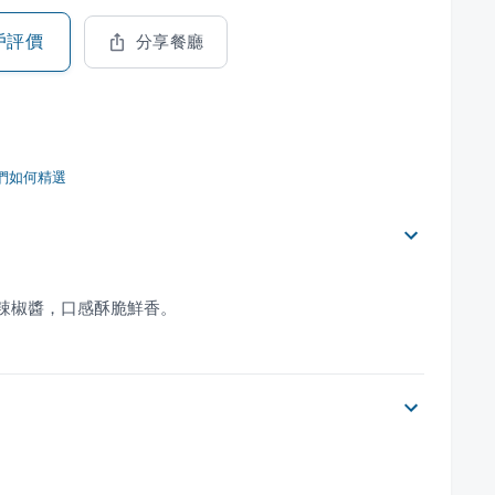
戶評價
分享餐廳
們如何精選
和辣椒醬，口感酥脆鮮香。