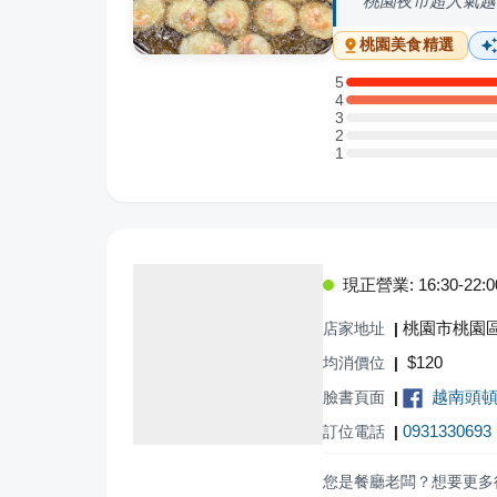
桃園夜市超人氣越
桃園
美食精選
5
5 星：1 則評論
4
4 星：1 則評論
3
3 星：0 則評論
2
2 星：0 則評論
1
1 星：0 則評論
現正營業: 16:30-22:0
桃園市桃園區
店家地址
|
$
120
均消價位
|
越南頭
臉書頁面
|
0931330693
訂位電話
|
您是餐廳老闆？想要更多