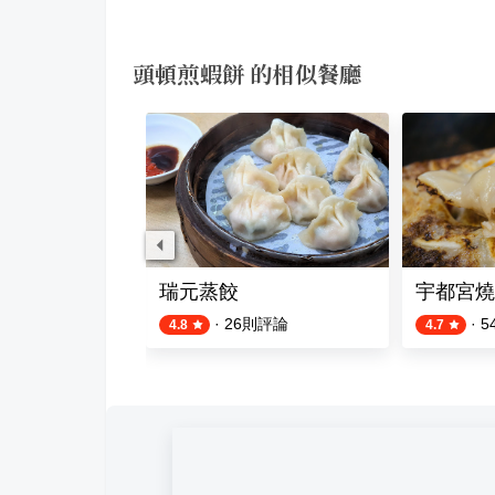
頭頓煎蝦餅 的相似餐廳
坊
瑞元蒸餃
宇都宮燒
則評論
·
26
則評論
·
5
4.8
4.7