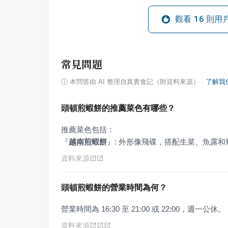
觀看
16
則用
常見問題
ⓘ
本問答由 AI 整理自真實食記（附資料來源）
·
了解我
頭頓煎蝦餅的推薦菜色有哪些？
『
越南煎蝦餅
』
: 外形像飛碟，搭配生菜、魚露
資料來源
頭頓煎蝦餅的營業時間為何？
營業時間為 16:30 至 21:00 或 22:00，週一公休。
資料來源