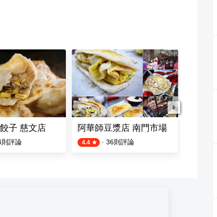
餃子 慈文店
阿華師豆漿店 南門市場
大三元
4
則評論
·
36
則評論
4.4
4.5