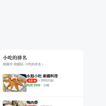
小吃的排名
桃園市
桃園區
小吃
的排名
›
永順小吃 泰國料理
（
39
則評論）
4.6
均消 $
500
・
小吃
鴨肉榮