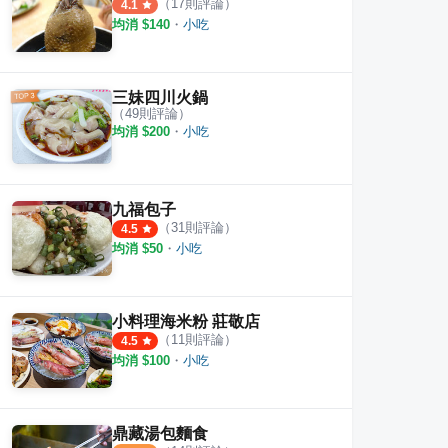
（
17
則評論）
4.1
均消 $
140
・
小吃
三妹四川火鍋
（
49
則評論）
均消 $
200
・
小吃
九福包子
（
31
則評論）
4.5
均消 $
50
・
小吃
鹹酥雞
越南法國麵包
日寶
·
6
則評論
·
20
則評論
4.6
5.0
小料理海米粉 莊敬店
（
11
則評論）
4.5
均消 $
100
・
小吃
鼎藏湯包麵食