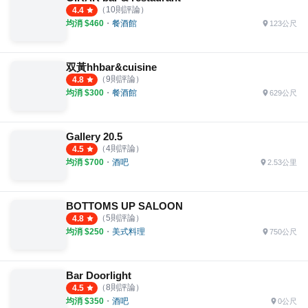
（
10
則評論）
4.4
均消 $
460
・
餐酒館
123公尺
双黃hhbar&cuisine
（
9
則評論）
4.8
均消 $
300
・
餐酒館
629公尺
Gallery 20.5
（
4
則評論）
4.5
均消 $
700
・
酒吧
2.53公里
BOTTOMS UP SALOON
（
5
則評論）
4.8
均消 $
250
・
美式料理
750公尺
Bar Doorlight
（
8
則評論）
4.5
均消 $
350
・
酒吧
0公尺