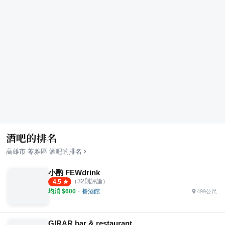
酒吧的排名
›
高雄市
苓雅區
酒吧
的排名
小酌 FEWdrink
（
32
則評論）
4.5
均消 $
600
・
餐酒館
499公尺
GIRAR bar & restaurant