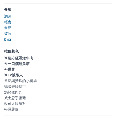
餐種
調酒
輕食
餐點
披薩
奶昔
推薦菜色
🌟
秘方紅酒燉牛肉
🌟
一口燻鮭魚塔
🌟
世界
🌟
12號吊人
番茄與黃瓜的小農場
德國香腸切丁
焗烤雞肉丸
威士忌手撕豬
起司火腿派對
松露薯條