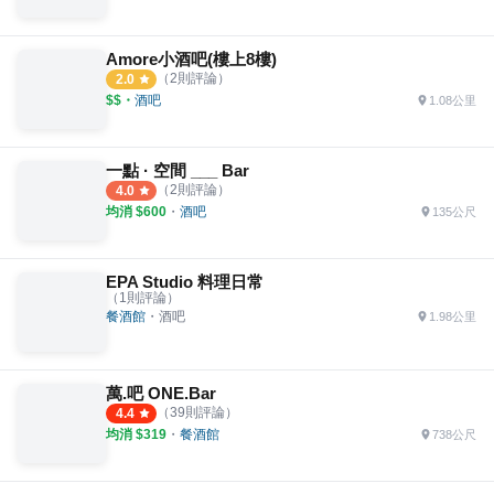
Amore小酒吧(樓上8樓)
（
2
則評論）
2.0
$$
・
酒吧
1.08公里
一點 · 空間 ___ Bar
（
2
則評論）
4.0
均消 $
600
・
酒吧
135公尺
EPA Studio 料理日常
（
1
則評論）
餐酒館
・
酒吧
1.98公里
萬.吧 ONE.Bar
（
39
則評論）
4.4
均消 $
319
・
餐酒館
738公尺