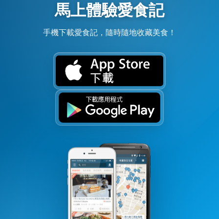
馬上體驗愛食記
手機下載愛食記，隨時隨地收藏美食！