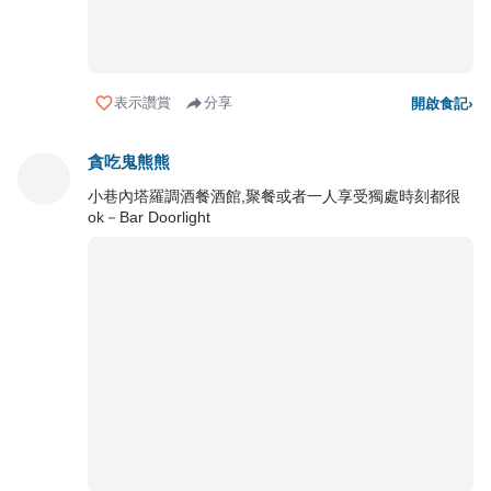
表示讚賞
分享
開啟食記
›
貪吃鬼熊熊
小巷內塔羅調酒餐酒館,聚餐或者一人享受獨處時刻都很
ok－Bar Doorlight