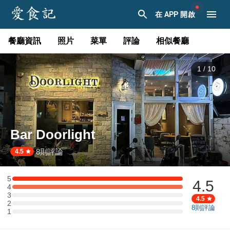
在 APP 開啟
餐廳資訊
照片
菜單
評論
相似餐廳
1
/
10
Bar Doorlight
8
則評論
·
4.5
5
4.5
5 星：2 則評論
4
4 星：2 則評論
3
3 星：0 則評論
4.5
2
2 星：0 則評論
8
則評論
1
1 星：0 則評論