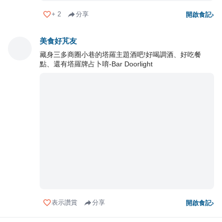
+
2
分享
開啟食記
›
美食好芃友
藏身三多商圈小巷的塔羅主題酒吧!好喝調酒、好吃餐
點、還有塔羅牌占卜唷-Bar Doorlight
表示讚賞
分享
開啟食記
›