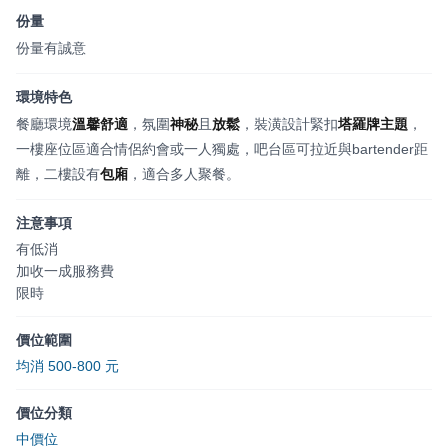
份量
份量有誠意
環境特色
餐廳環境
溫馨舒適
，氛圍
神秘
且
放鬆
，裝潢設計緊扣
塔羅牌主題
，
一樓座位區適合情侶約會或一人獨處，吧台區可拉近與bartender距
離，二樓設有
包廂
，適合多人聚餐。
注意事項
有低消
加收一成服務費
限時
價位範圍
均消 500-800 元
價位分類
中價位