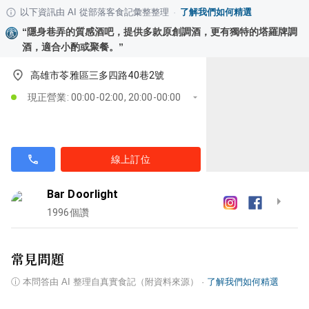
以下資訊由 AI 從部落客食記彙整整理
·
了解我們如何精選
“
隱身巷弄的質感酒吧，提供多款原創調酒，更有獨特的塔羅牌調
酒，適合小酌或聚餐。
”
高雄市苓雅區三多四路40巷2號
現正營業: 00:00-02:00, 20:00-00:00
線上訂位
Bar Doorlight
1996
個讚
常見問題
ⓘ
本問答由 AI 整理自真實食記（附資料來源）
·
了解我們如何精選