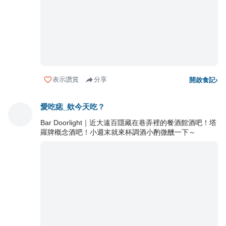
表示讚賞
分享
開啟食記
›
愛吃痣_欸今天吃？
Bar Doorlight｜近大遠百隱藏在巷弄裡的餐酒館酒吧！塔
羅牌概念酒吧！小週末就來杯調酒小酌微醺一下～