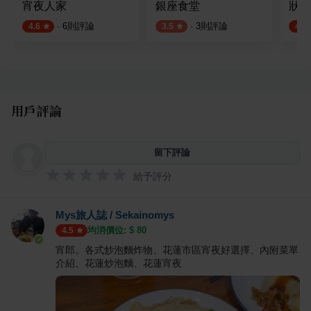
宵夜人家
銀座食堂
狀元
·
6
則評論
·
3
則評論
4.6
3.5
4.5
用戶評論
留下評論
給予評分
Mys旅人誌 / Sekainomys
均消價位: $
80
4.5
宵郎。各式炒泡麵炸物、花蓮市區宵夜好選擇、內附菜單
介紹、花蓮炒泡麵、花蓮宵夜