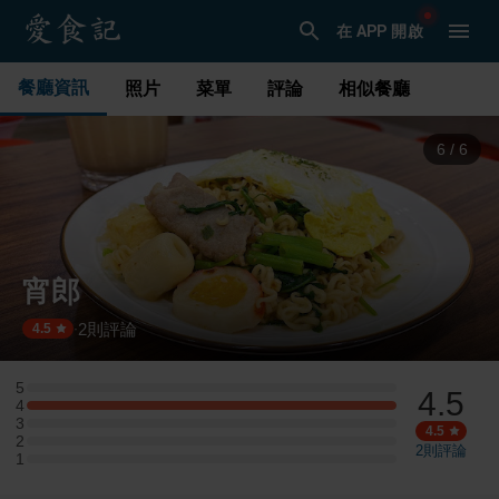
在 APP 開啟
餐廳資訊
照片
菜單
評論
相似餐廳
1
/
6
宵郎
2
則評論
·
4.5
5
4.5
5 星：0 則評論
4
4 星：1 則評論
3
3 星：0 則評論
4.5
2
2 星：0 則評論
2
則評論
1
1 星：0 則評論