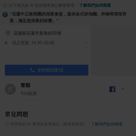
以下資訊由 AI 從部落客食記彙整整理
·
了解我們如何精選
“
花蓮中正路商圈的深夜食堂，提供各式炒泡麵、炸物等美味宵
夜，滿足您深夜的味蕾。
”
花蓮縣花蓮市新港街50號
現正營業: 16:30-00:00
0939520812
宵郎
宵
924
個讚
常見問題
ⓘ
本問答由 AI 整理自真實食記（附資料來源）
·
了解我們如何精選