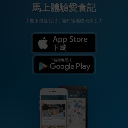
馬上體驗愛食記
手機下載愛食記，隨時隨地收藏美食！