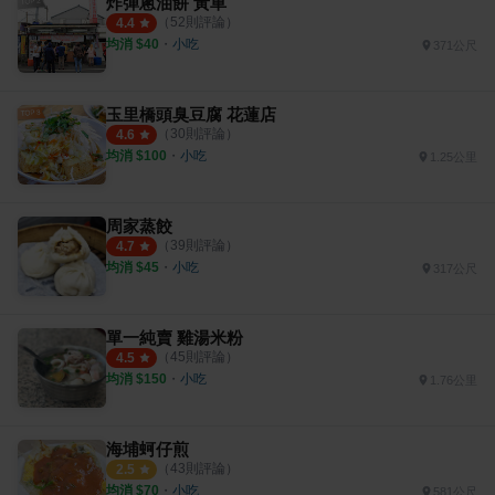
炸彈蔥油餅 黃車
（
52
則評論）
4.4
均消 $
40
・
小吃
371公尺
玉里橋頭臭豆腐 花蓮店
（
30
則評論）
4.6
均消 $
100
・
小吃
1.25公里
周家蒸餃
（
39
則評論）
4.7
均消 $
45
・
小吃
317公尺
單一純賣 雞湯米粉
（
45
則評論）
4.5
均消 $
150
・
小吃
1.76公里
海埔蚵仔煎
（
43
則評論）
2.5
均消 $
70
・
小吃
581公尺