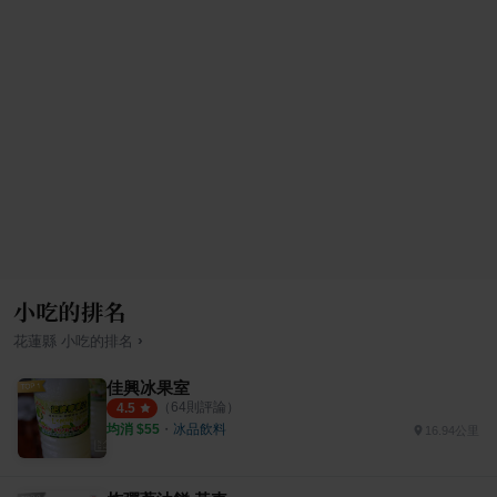
小吃的排名
›
花蓮縣
小吃
的排名
佳興冰果室
（
64
則評論）
4.5
均消 $
55
・
冰品飲料
16.94公里