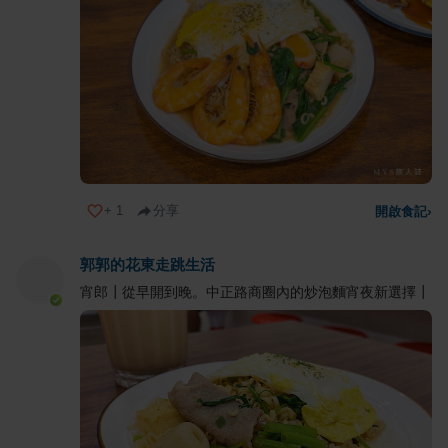
+
1
分享
開啟食記
›
郭郭的花東走跳生活
宵郎┃從早開到晚。中正路商圈內的炒泡麵宵夜新選擇┃