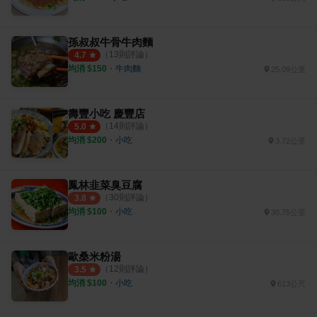
孫叔叔牛骨牛肉麵
（
13
則評論）
4.7
均消 $
150
・
牛肉麵
25.09公里
壽豐小吃 慶豐店
（
14
則評論）
5.0
均消 $
200
・
小吃
3.72公里
鳳林韭菜臭豆腐
（
30
則評論）
3.8
均消 $
100
・
小吃
30.75公里
歐桑米粉湯
（
12
則評論）
3.5
均消 $
100
・
小吃
613公尺