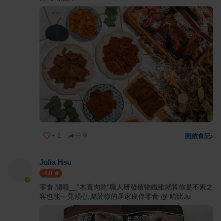
+
1
分享
開啟食記
›
Julia Hsu
4.0
零食 開箱__”木直肉乾"職人研發植物纖維就算你是不素之
客也能一見傾心,屬於你的居家良伴零食 @ 哈比Ju