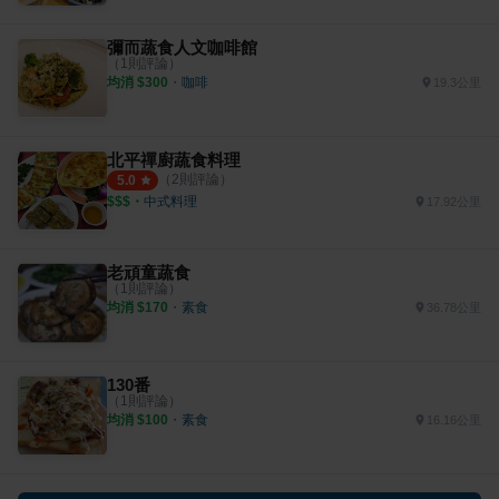
彌而蔬食人文咖啡館
（
1
則評論）
均消 $
300
・
咖啡
19.3公里
北平禪廚蔬食料理
（
2
則評論）
5.0
$$$
・
中式料理
17.92公里
老頑童蔬食
（
1
則評論）
均消 $
170
・
素食
36.78公里
130番
（
1
則評論）
均消 $
100
・
素食
16.16公里