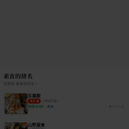
素食的排名
›
苗栗縣
素食
的排名
豆腐殿
（
6
則評論）
4.7
均消 $
100
・
素食
2.95公里
山野蔬食
（
2
則評論）