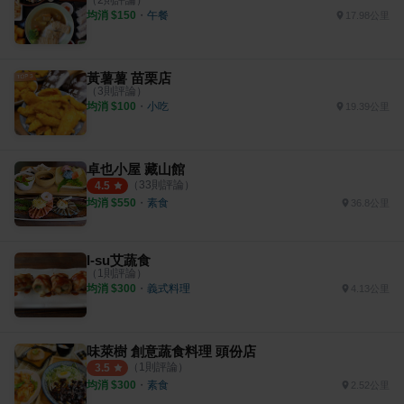
均消 $
150
・
午餐
17.98公里
黃薯薯 苗栗店
（
3
則評論）
均消 $
100
・
小吃
19.39公里
卓也小屋 藏山館
（
33
則評論）
4.5
均消 $
550
・
素食
36.8公里
I-su艾蔬食
（
1
則評論）
均消 $
300
・
義式料理
4.13公里
味萊樹 創意蔬食料理 頭份店
（
1
則評論）
3.5
均消 $
300
・
素食
2.52公里