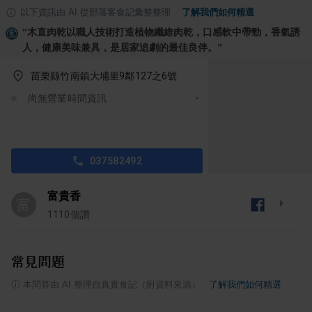
以下資訊由 AI 從部落客食記彙整整理
·
了解我們如何精選
“
木直肉乾以職人技術打造植物纖維肉乾，口感軟中帶勁，香氣誘
人，健康美味兼具，是居家追劇的最佳良伴。
”
苗栗縣竹南鎮大埔里9鄰127之6號
尚無營業時間資訊
037582492
富貴香
富
1110
個讚
常見問題
ⓘ
本問答由 AI 整理自真實食記（附資料來源）
·
了解我們如何精選