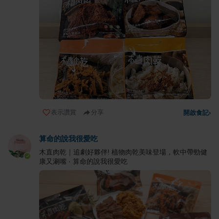
表示讚賞
分享
開啟食記
›
算命的說我很愛吃
木直肉乾｜追劇好夥伴! 植物肉乾美味登場，軟中帶勁健
康又涮嘴 · 算命的說我很愛吃