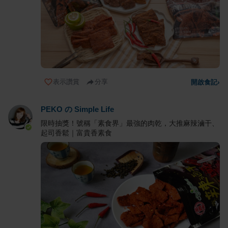
表示讚賞
分享
開啟食記
›
PEKO の Simple Life
限時抽獎！號稱「素食界」最強的肉乾，大推麻辣滷干、
起司香鬆｜富貴香素食