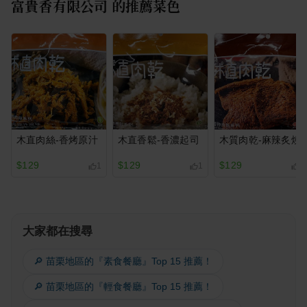
富貴香有限公司
的推薦菜色
木直肉絲-香烤原汁
木直香鬆-香濃起司
木質肉乾-麻辣炙燒
$129
$129
$129
1
1
2
大家都在搜尋
🔎 苗栗地區的『素食餐廳』Top 15 推薦！
🔎 苗栗地區的『輕食餐廳』Top 15 推薦！