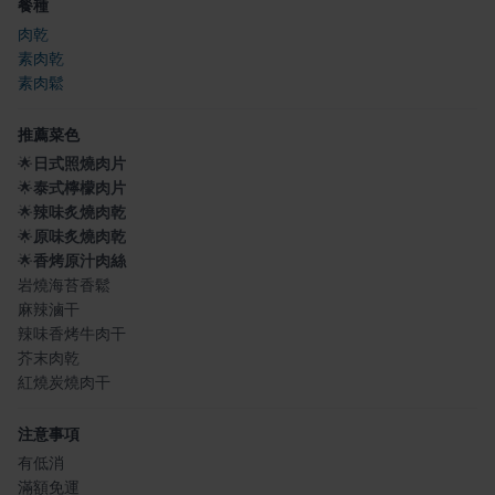
餐種
肉乾
素肉乾
素肉鬆
推薦菜色
🌟
日式照燒肉片
🌟
泰式檸檬肉片
🌟
辣味炙燒肉乾
🌟
原味炙燒肉乾
🌟
香烤原汁肉絲
岩燒海苔香鬆
麻辣滷干
辣味香烤牛肉干
芥末肉乾
紅燒炭燒肉干
注意事項
有低消
滿額免運