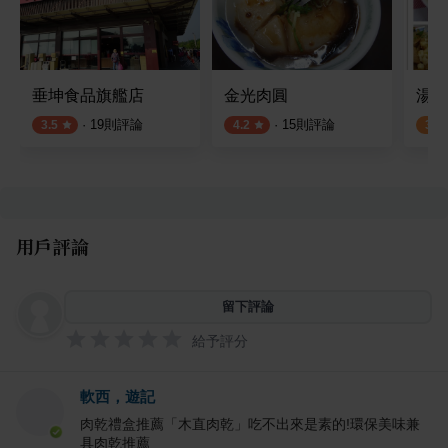
垂坤食品旗艦店
金光肉圓
湯家
·
19
則評論
·
15
則評論
3.5
4.2
3.0
用戶評論
留下評論
給予評分
軟西，遊記
肉乾禮盒推薦「木直肉乾」吃不出來是素的!環保美味兼
具肉乾推薦