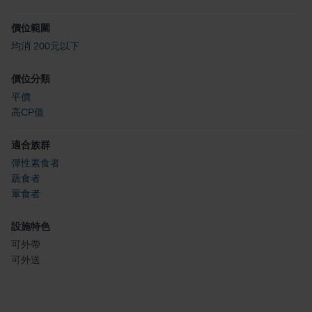
價位範圍
均消 200元以下
價位分類
平價
高CP值
適合族群
彈性素食者
蔬食者
葷食者
設施特色
可外帶
可外送