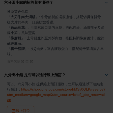
六分田小館的招牌菜有哪些？
『
大刀牛肉火烔鍋
』
: 牛骨熬製的湯底濃郁，搭配切得像排骨一
『
逸品豆花
』
: 川味麻辣口味的豆花，搭配肉燥、油潑辣子及多
『
椒麻雞
』
: 去骨雞腿炸至外酥內嫩，搭配特調椒麻醬汁，酸甜
『
梅干豬腳
』
: 皮Q肉嫩，富含膠原蛋白，搭配梅干菜增添古早
味。
資料來源
六分田小館 是否可以進行線上預訂？
可以。六分田小館 提供線上預訂服務，您可以透過以下連結進
行預訂：
https://shop.ichefpos.com/store/hMSv0QLK/reserve?
utm_medium=google_map&utm_source=ichef_gbp_reservati
on
線上訂位