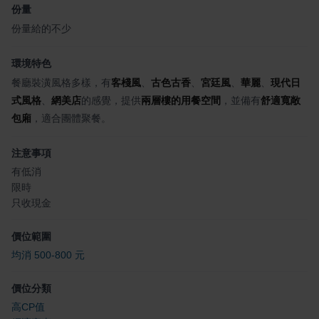
份量
份量給的不少
環境特色
餐廳裝潢風格多樣，有
客棧風
、
古色古香
、
宮廷風
、
華麗
、
現代日
式風格
、
網美店
的感覺，提供
兩層樓的用餐空間
，並備有
舒適寬敞
包廂
，適合團體聚餐。
注意事項
有低消
限時
只收現金
價位範圍
均消 500-800 元
價位分類
高CP值