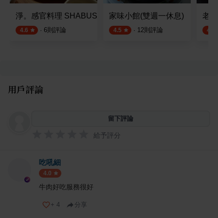
淨。感官料理 SHABUSHABU
家味小館(雙週一休息)
老豆
·
6
則評論
·
12
則評論
4.6
4.5
4.6
用戶評論
留下評論
給予評分
吃吼細
4.0
牛肉好吃服務很好
+
4
分享