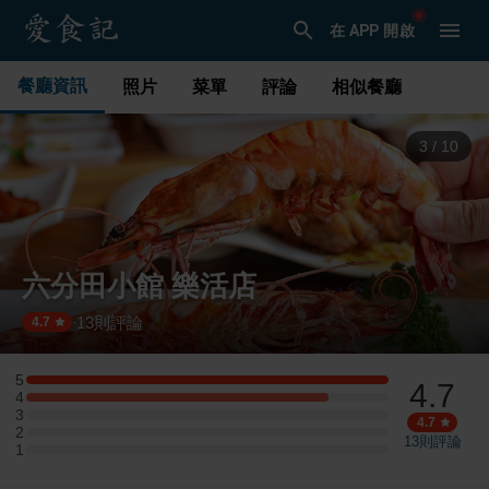
在 APP 開啟
餐廳資訊
照片
菜單
評論
相似餐廳
3
/
10
六分田小館 樂活店
13
則評論
·
4.7
5
4.7
5 星：6 則評論
4
4 星：5 則評論
3
3 星：0 則評論
4.7
2
2 星：0 則評論
13
則評論
1
1 星：0 則評論