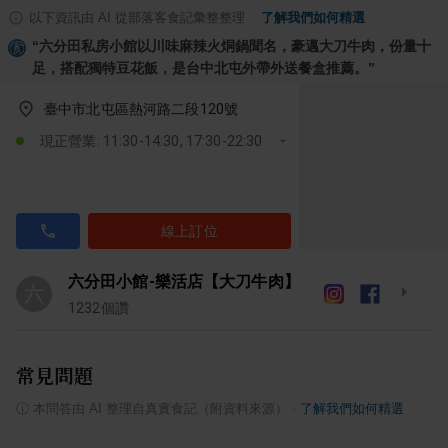
以下資訊由 AI 從部落客食記彙整整理
·
了解我們如何精選
“
六分田私房小館以川味麻辣火烔鍋聞名，豪邁大刀牛肉，份量十
足，搭配獨特豆花飯，是台中北屯外帶外送餐盒推薦。
”
臺中市北屯區熱河路二段120號
現正營業: 11:30-14:30, 17:30-22:30
線上訂位
六分田小館-樂活店【大刀牛肉】
六
1232
個讚
常見問題
ⓘ
本問答由 AI 整理自真實食記（附資料來源）
·
了解我們如何精選