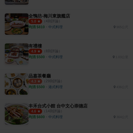
全鴨坊-梅川東旗艦店
（
4
則評論）
5.0
均消 $
810
・
中式料理
965公尺
有禮樓
（
8
則評論）
4.9
均消 $
500
・
中式料理
1.03公里
品嘉茶餐廳
（
29
則評論）
4.3
均消 $
500
・
港式料理
436公尺
丰禾台式小館 台中文心崇德店
（
14
則評論）
4.6
均消 $
600
・
中式料理
364公尺