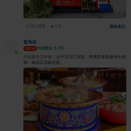
表示讚賞
分享
開啟食記
›
曾馬吉
均消價位: $
350
5.0
六分田大刀牛肉：台中北屯江湖菜，華麗景泰藍麻辣火烔
鍋，逸品豆花飯必點