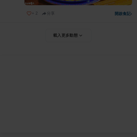
+
2
分享
開啟食記
›
載入更多動態