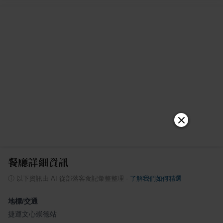
餐廳詳細資訊
ⓘ
以下資訊由 AI 從部落客食記彙整整理
·
了解我們如何精選
地標/交通
捷運文心崇德站