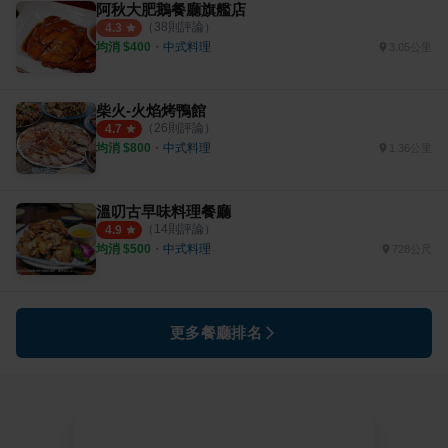
阿秋大肥鵝餐廳旗艦店
（
38
則評論）
4.3
均消 $
400
・
中式料理
3.05公里
柴火-火焰烤鴨館
（
26
則評論）
4.7
均消 $
800
・
中式料理
1.36公里
溫叨古早味料理餐廳
（
14
則評論）
4.9
均消 $
500
・
中式料理
728公尺
更多餐廳排名