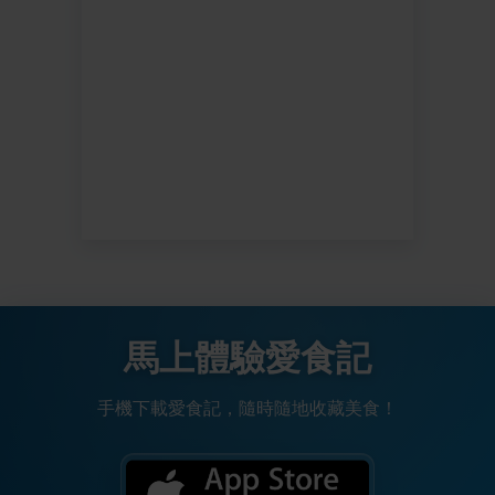
馬上體驗愛食記
手機下載愛食記，隨時隨地收藏美食！