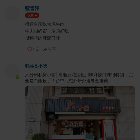
藍雪靜
5.0
很適合來吃大塊牛肉
牛肉很綿密，湯頭好吃
很獨特的麻辣口味
+
2
分享
強生&小吠
六分田私房小館│滑順豆花搭配川味麻辣口味很特別，完
全是白飯殺手！台中北屯外帶外送餐盒推薦