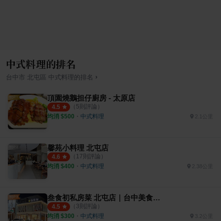
中式料理的排名
›
台中市
北屯區
中式料理
的排名
頂園燒鵝担仔廚房 - 太原店
（
5
則評論）
4.5
均消 $
500
・
中式料理
2.1公里
馨苑小料理 北屯店
（
17
則評論）
4.6
均消 $
400
・
中式料理
2.38公里
叁食初私房菜 北屯店｜台中美食餐廳推薦
（
3
則評論）
4.5
均消 $
300
・
中式料理
3.2公里