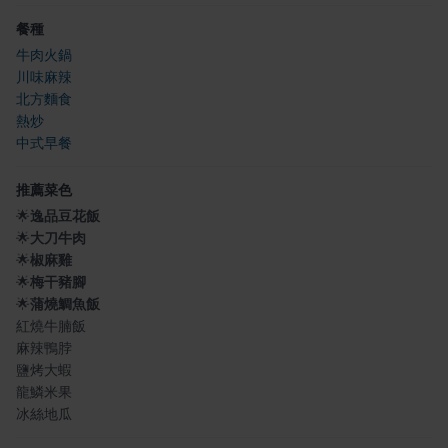
餐種
牛肉火鍋
川味麻辣
北方麵食
熱炒
中式早餐
推薦菜色
🌟
逸品豆花飯
🌟
大刀牛肉
🌟
椒麻雞
🌟
梅干豬腳
🌟
蒲燒鯛魚飯
紅燒牛腩飯
麻辣鴨脖
鹽烤大蝦
龍鱗米果
冰絲地瓜