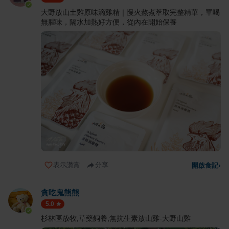
大野放山土雞原味滴雞精｜慢火熬煮萃取完整精華，單喝
無腥味，隔水加熱好方便，從內在開始保養
表示讚賞
分享
開啟食記
›
貪吃鬼熊熊
5.0
杉林區放牧,草藥飼養,無抗生素放山雞-大野山雞