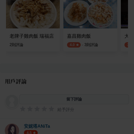
老牌子雞肉飯 瑞福店
嘉昌雞肉飯
大群
2
則評論
·
3
則評論
4.0
3.6
用戶評論
留下評論
給予評分
安妮塔ANiTa
4.5