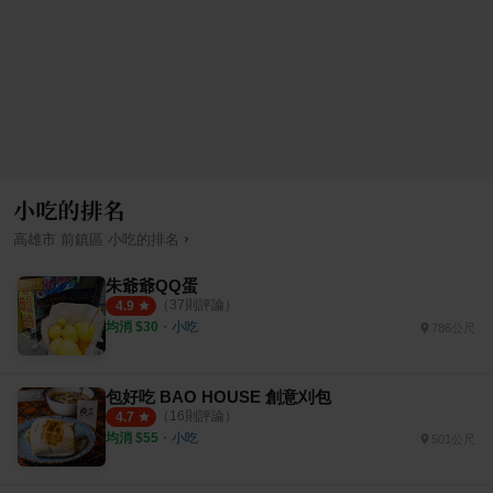
小吃的排名
›
高雄市
前鎮區
小吃
的排名
朱爺爺QQ蛋
（
37
則評論）
4.9
均消 $
30
・
小吃
786公尺
包好吃 BAO HOUSE 創意刈包
（
16
則評論）
4.7
均消 $
55
・
小吃
501公尺