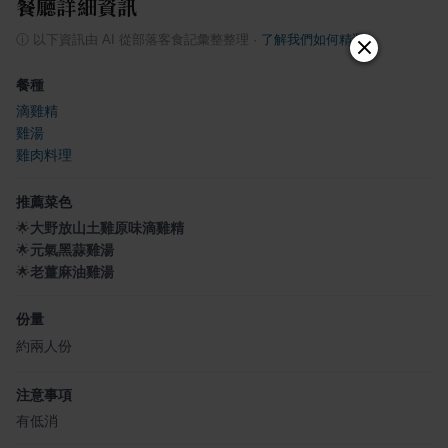
餐廳詳細資訊
ⓘ
以下資訊由 AI 從部落客食記彙整整理
·
了解我們如何精選
餐種
滴雞精
雞湯
雞肉料理
推薦菜色
🌟
大野放山土雞原味滴雞精
🌟
元氣黑蒜雞湯
🌟
老薑麻油雞湯
份量
約兩人份
注意事項
有低消