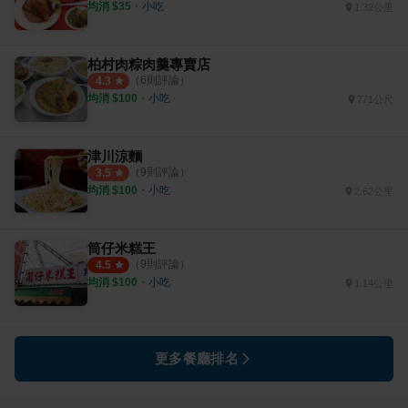
均消 $
35
・
小吃
1.32公里
柏村肉粽肉羹專賣店
（
6
則評論）
4.3
均消 $
100
・
小吃
771公尺
津川涼麵
（
9
則評論）
3.5
均消 $
100
・
小吃
2.62公里
筒仔米糕王
（
9
則評論）
4.5
均消 $
100
・
小吃
1.14公里
更多餐廳排名