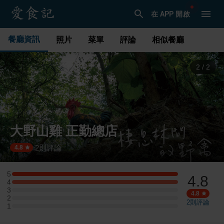
在 APP 開啟
餐廳資訊
照片
菜單
評論
相似餐廳
1
/
2
大野山雞 正勤總店
2
則評論
·
4.8
5
4.8
5 星：1 則評論
4
4 星：1 則評論
3
3 星：0 則評論
4.8
2
2 星：0 則評論
2
則評論
1
1 星：0 則評論