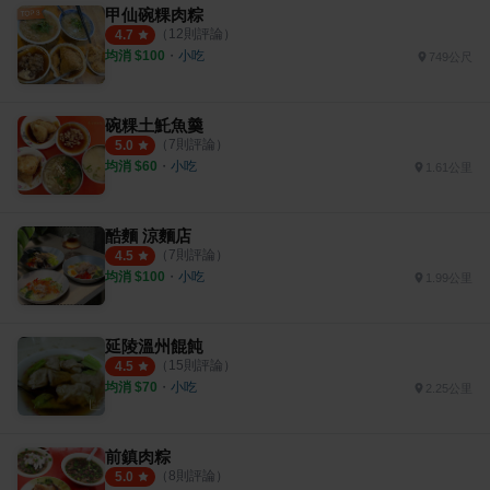
甲仙碗粿肉粽
（
12
則評論）
4.7
均消 $
100
・
小吃
749公尺
碗粿土魠魚羹
（
7
則評論）
5.0
均消 $
60
・
小吃
1.61公里
酷麵 涼麵店
（
7
則評論）
4.5
均消 $
100
・
小吃
1.99公里
延陵溫州餛飩
（
15
則評論）
4.5
均消 $
70
・
小吃
2.25公里
前鎮肉粽
（
8
則評論）
5.0