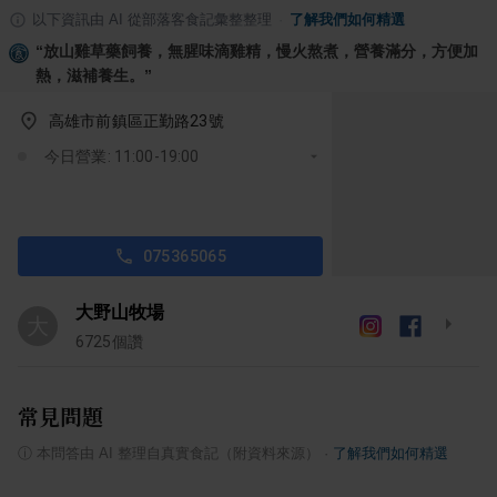
以下資訊由 AI 從部落客食記彙整整理
·
了解我們如何精選
“
放山雞草藥飼養，無腥味滴雞精，慢火熬煮，營養滿分，方便加
熱，滋補養生。
”
高雄市前鎮區正勤路23號
今日營業: 11:00-19:00
075365065
大野山牧場
大
6725
個讚
常見問題
ⓘ
本問答由 AI 整理自真實食記（附資料來源）
·
了解我們如何精選