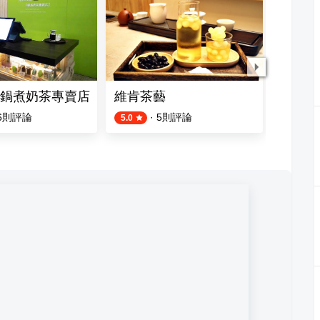
鍋煮奶茶專賣店
維肯茶藝
雞茶園
6
則評論
·
5
則評論
5.0
4.8