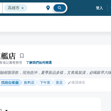
高雄市
登入
旗艦店
落客食記彙整整理
·
了解我們如何精選
經驗精製茶飲，現泡壺沖，夏季新品多樣，文青風裝潢，必喝穀早六
建議修改
找相似餐廳
飲料店
下午茶
茶店
0