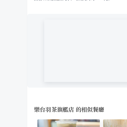
樂台羽茶旗艦店 的相似餐廳