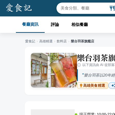
餐廳資訊
評論
相似餐廳
愛食記
›
高雄
精選
›
飲料店
›
樂台羽茶旗艦店
樂台羽茶
以下資訊由 AI 從部
樂台羽茶以20年
高雄
美食精選
現正營業: 10:00-22:0