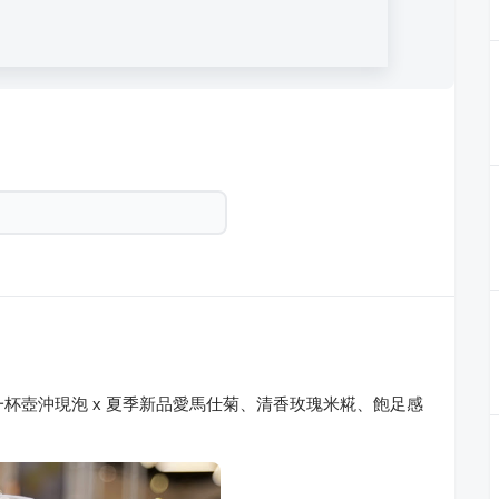
一杯壺沖現泡 x 夏季新品愛馬仕菊、清香玫瑰米糀、飽足感