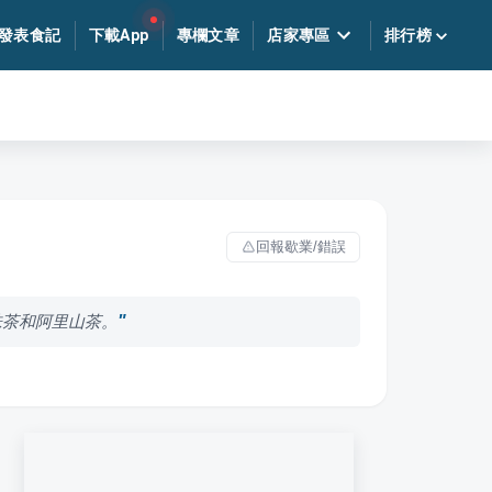
發表食記
下載App
專欄文章
店家專區
排行榜
回報歇業/錯誤
味茶和阿里山茶。