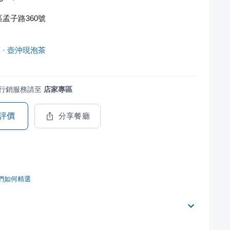
孟子路360號
 · 壺沖現泡茶
行銷服務請至
店家專區
評價
分享餐廳
們如何精選