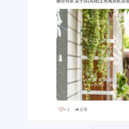
樂台羽茶 孟子店(高雄)文青風茶飲店
+
1
分享