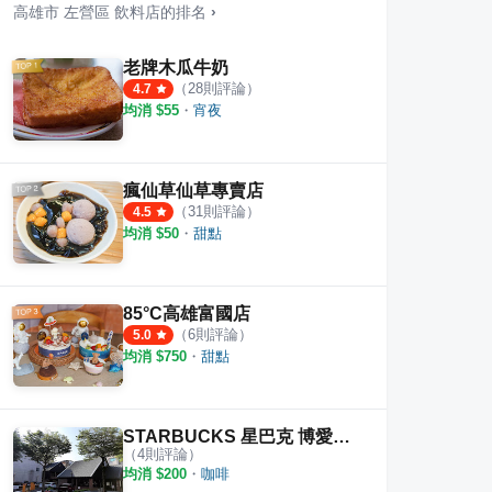
高雄市
左營區
飲料店
的排名
›
老牌木瓜牛奶
（
28
則評論）
4.7
均消 $
55
・
宵夜
老江紅茶牛奶 成功店
杏福
·
11
則評論
·
13
則評論
4.0
3.8
瘋仙草仙草專賣店
（
31
則評論）
4.5
均消 $
50
・
甜點
85°C高雄富國店
（
6
則評論）
5.0
均消 $
750
・
甜點
STARBUCKS 星巴克 博愛華夏門市
（
4
則評論）
均消 $
200
・
咖啡