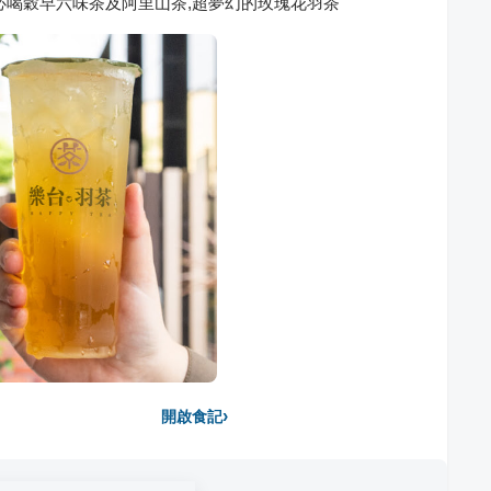
!必喝穀早六味茶及阿里山茶,超夢幻的玫瑰花羽茶
›
開啟食記