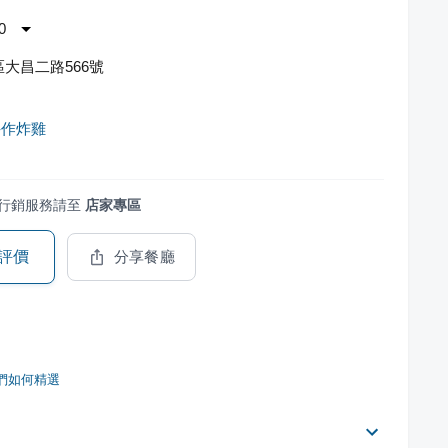
0
大昌二路566號
手作炸雞
行銷服務請至
店家專區
評價
分享餐廳
們如何精選