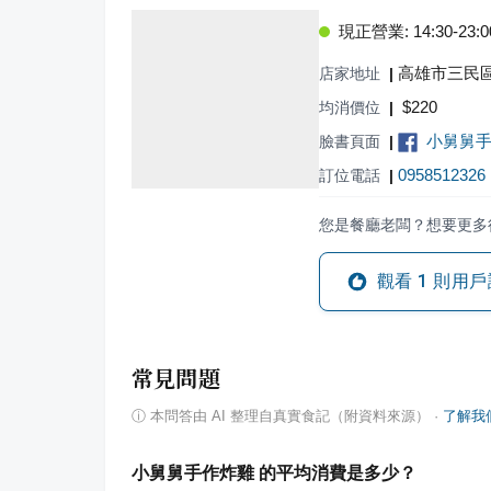
現正營業: 14:30-23:0
高雄市三民區
店家地址
|
$
220
均消價位
|
小舅舅
臉書頁面
|
0958512326
訂位電話
|
您是餐廳老闆？想要更多
觀看
1
則用戶
常見問題
ⓘ
本問答由 AI 整理自真實食記（附資料來源）
·
了解我
小舅舅手作炸雞 的平均消費是多少？