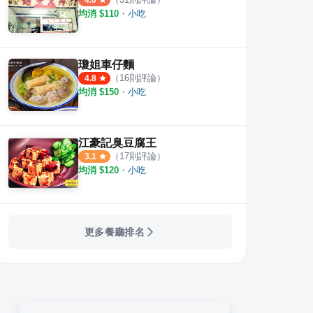
4.0
均消 $
110
・
小吃
瓊姐車仔麵
（
16
則評論）
4.8
均消 $
150
・
小吃
江豪記臭豆腐王
（
17
則評論）
3.1
均消 $
120
・
小吃
更多餐廳排名