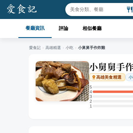
餐廳資訊
評論
相似餐廳
愛食記
›
高雄
精選
›
小吃
›
小舅舅手作炸雞
小舅舅手
小
高雄
美食精選
5
5 星：0 則評論
4
4 星：1 則評論
3
3 星：0 則評論
2
2 星：0 則評論
1
1 星：0 則評論