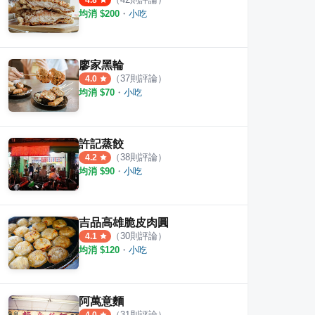
4.8
均消 $
200
・
小吃
廖家黑輪
（
37
則評論）
4.0
均消 $
70
・
小吃
許記蒸餃
（
38
則評論）
4.2
均消 $
90
・
小吃
吉品高雄脆皮肉圓
（
30
則評論）
4.1
均消 $
120
・
小吃
阿萬意麵
（
31
則評論）