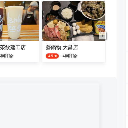
茶飲建工店
藝鍋物 大昌店
南豐魯
6
則評論
·
4
則評論
4.5
5.0