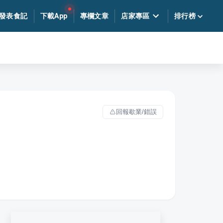
發表食記
下載App
專欄文章
店家專區
排行榜
回報歇業/錯誤