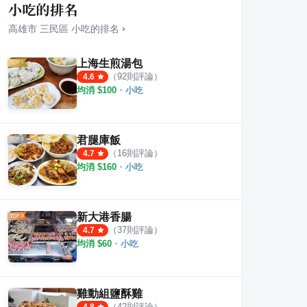
小吃的排名
高雄市
三民區
小吃
的排名
›
上海生煎湯包
（
92
則評論）
4.6
均消 $
100
・
小吃
肉飯 建工店
李家煎餃梅樁園米麵食館
麻古
·
7
則評論
1
則評論
0
則評
君腿庫飯
（
16
則評論）
4.7
均消 $
160
・
小吃
新大港香腸
（
37
則評論）
4.7
均消 $
60
・
小吃
雞動組鹽酥雞
（
42
則評論）