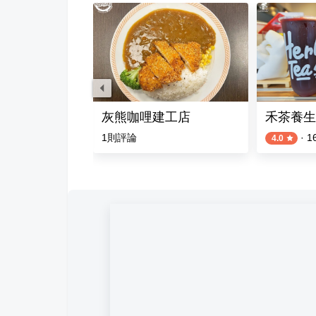
專賣店
灰熊咖哩建工店
禾茶養生
評論
1
則評論
·
1
4.0