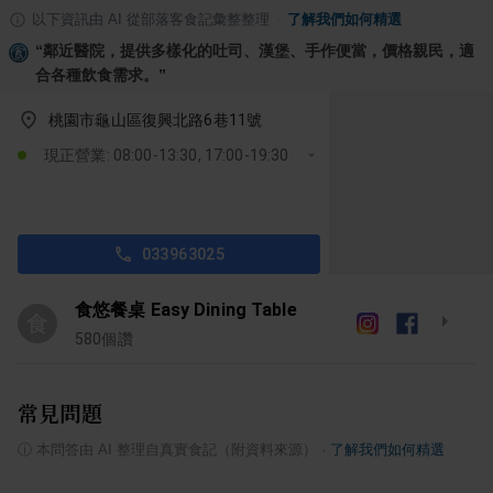
以下資訊由 AI 從部落客食記彙整整理
·
了解我們如何精選
“
鄰近醫院，提供多樣化的吐司、漢堡、手作便當，價格親民，適
合各種飲食需求。
”
桃園市龜山區復興北路6巷11號
現正營業: 08:00-13:30, 17:00-19:30
033963025
食悠餐桌 Easy Dining Table
食
580
個讚
常見問題
ⓘ
本問答由 AI 整理自真實食記（附資料來源）
·
了解我們如何精選