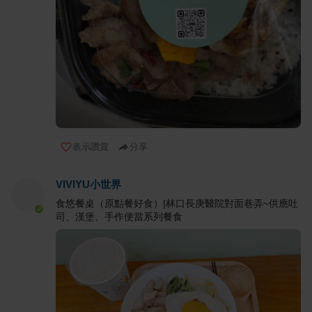
表示讚賞
分享
VIVIYU小世界
食悠餐桌（原點餐好食）|林口長庚醫院對面巷弄~供應吐
司、漢堡、手作便當系列餐食