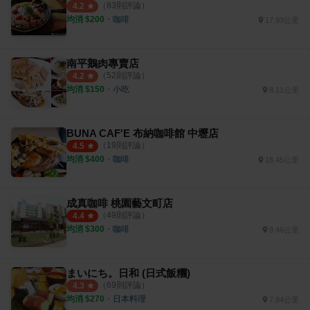
（
83
則評論）
4.2
均消 $
200
・
咖啡
17.93公里
南平鵝肉專賣店
（
52
則評論）
4.2
均消 $
150
・
小吃
8.11公里
BUNA CAF'E 布納咖啡館 中壢店
（
19
則評論）
4.5
均消 $
400
・
咖啡
18.45公里
成真咖啡 桃園藝文町店
（
49
則評論）
4.4
均消 $
300
・
咖啡
9.46公里
まいにち。日和 (日式飯糰)
（
69
則評論）
4.3
均消 $
270
・
日本料理
7.84公里