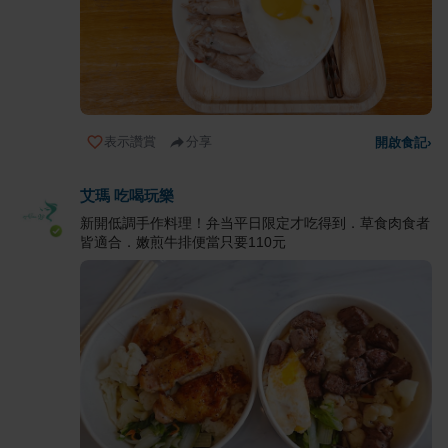
表示讚賞
分享
開啟食記
›
艾瑪 吃喝玩樂
新開低調手作料理！弁当平日限定才吃得到．草食肉食者
皆適合．嫩煎牛排便當只要110元