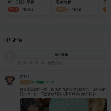
W。D我的早餐
肥美快餐
早。
·
3
則評論
·
7
則評論
3.8
1.0
3.0
用戶評論
留下評論
給予評分
江旦旦
均消價位: $
150
1.0
份量小主食肉不多，因店家門是橫向推拉方式，記得關門
要小力一點，不然會收到讓人不舒服的口氣和眼神…