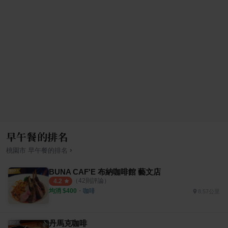
早午餐的排名
›
桃園市
早午餐
的排名
BUNA CAF'E 布納咖啡館 藝文店
（
42
則評論）
4.2
均消 $
400
・
咖啡
8.57公里
丹馬克咖啡