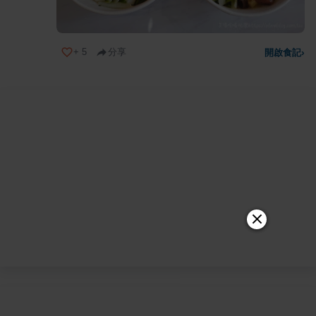
+
5
分享
開啟食記
›