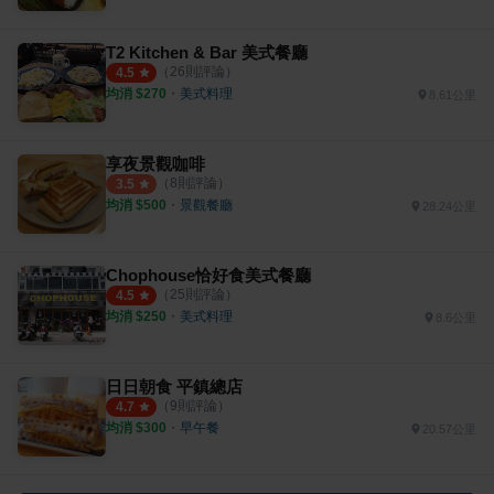
T2 Kitchen & Bar 美式餐廳
（
26
則評論）
4.5
均消 $
270
・
美式料理
8.61公里
享夜景觀咖啡
（
8
則評論）
3.5
均消 $
500
・
景觀餐廳
28.24公里
Chophouse恰好食美式餐廳
（
25
則評論）
4.5
均消 $
250
・
美式料理
8.6公里
日日朝食 平鎮總店
（
9
則評論）
4.7
均消 $
300
・
早午餐
20.57公里