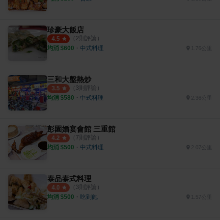
珍豪大飯店
（
2
則評論）
4.5
均消 $
600
・
中式料理
1.76公里
三和大盤熱炒
（
3
則評論）
3.5
均消 $
580
・
中式料理
2.36公里
彭園婚宴會館 三重館
（
7
則評論）
4.2
均消 $
500
・
中式料理
2.07公里
泰品泰式料理
（
3
則評論）
4.0
均消 $
500
・
吃到飽
1.57公里