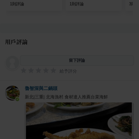
1
則評論
1
則評論
3
則
用戶評論
留下評論
給予評分
魯智深與二鍋頭
新北|三重| 北海漁村.食材達人推薦台菜海鮮