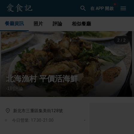
在 APP 開啟
餐廳資訊
照片
評論
相似餐廳
2
/
2
北海漁村 平價活海鮮
1
則評論
·
新北市三重區集美街128號
今日營業: 17:30-21:00