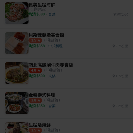
集美生猛海鮮
（
1
則評論）
均消 $
380
・
合菜
202公尺
貝斯薇榳婚宴會館
（
1
則評論）
3.5
均消 $
858
・
中式料理
2.75公里
南北高鐵涮牛肉專賣店
（
13
則評論）
4.8
均消 $
500
・
火鍋
1.72公里
金泰泰式料理
（
9
則評論）
3.8
均消 $
350
・
合菜
2.29公里
生猛活海鮮
（
1
則評論）
3.5