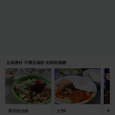
北海漁村 平價活海鮮 的相似餐廳
櫻花蝦油飯
紅麵
何家