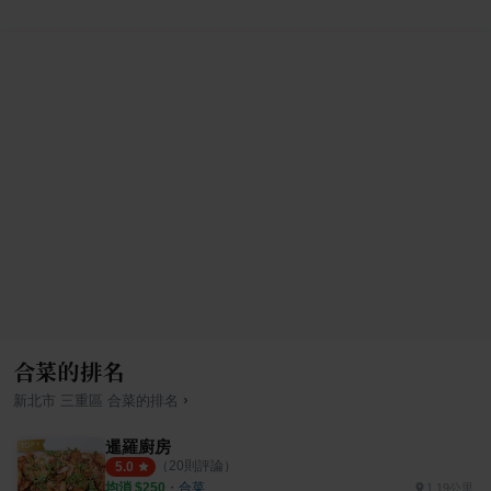
合菜的排名
›
新北市
三重區
合菜
的排名
暹羅廚房
（
20
則評論）
5.0
均消 $
250
・
合菜
1.19公里