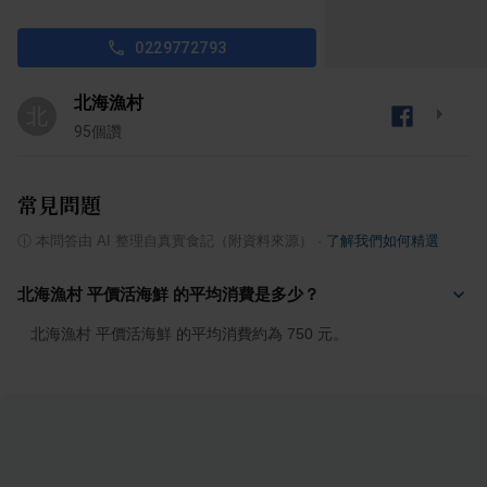
0229772793
北海漁村
北
95
個讚
常見問題
ⓘ
本問答由 AI 整理自真實食記（附資料來源）
·
了解我們如何精選
北海漁村 平價活海鮮 的平均消費是多少？
北海漁村 平價活海鮮 的平均消費約為 750 元。