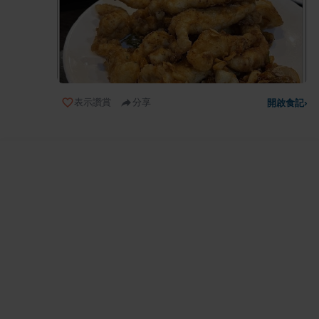
表示讚賞
分享
開啟食記
›