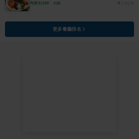
均消 $
1200
・
火鍋
1.75公里
更多餐廳排名