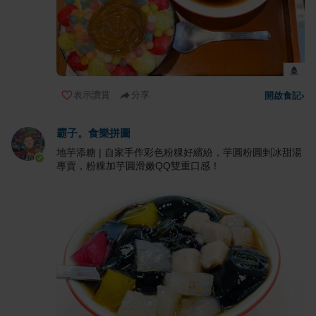
表示讚賞
分享
開啟食記
›
霸子。食樂拼圖
地芋添糖 | 自家手作彩色粉粿好繽紛，芋圓粉圓剉冰甜湯
專賣，粉粿加芋圓滑嫩QQ雙重口感！