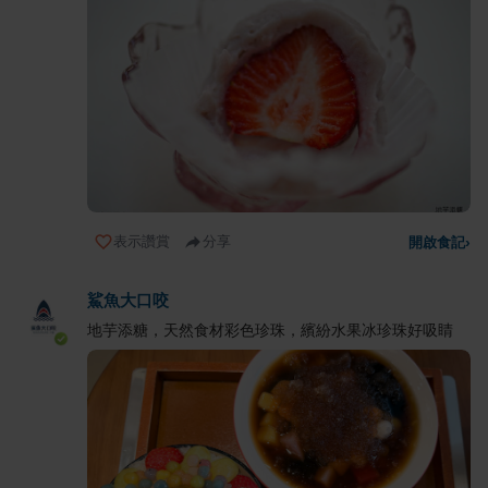
表示讚賞
分享
開啟食記
›
鯊魚大口咬
地芋添糖，天然食材彩色珍珠，繽紛水果冰珍珠好吸睛