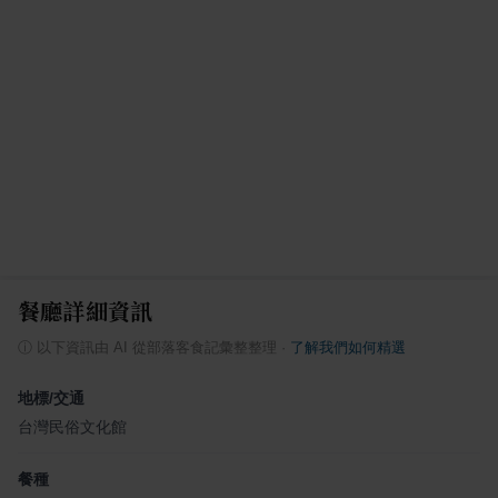
餐廳詳細資訊
ⓘ
以下資訊由 AI 從部落客食記彙整整理
·
了解我們如何精選
地標/交通
台灣民俗文化館
餐種