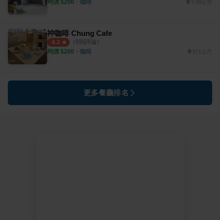
均消 $
200
・
咖啡
3.89公里
祌咖啡 Chung Cafe
（
8
則評論）
4.3
均消 $
200
・
咖啡
971公尺
更多餐廳排名