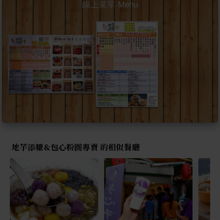
線上菜單 Menu
地芋添糖&包心粉圓專賣 的相似餐廳