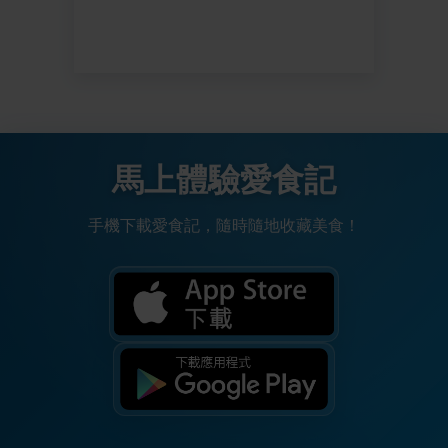
馬上體驗愛食記
手機下載愛食記，隨時隨地收藏美食！