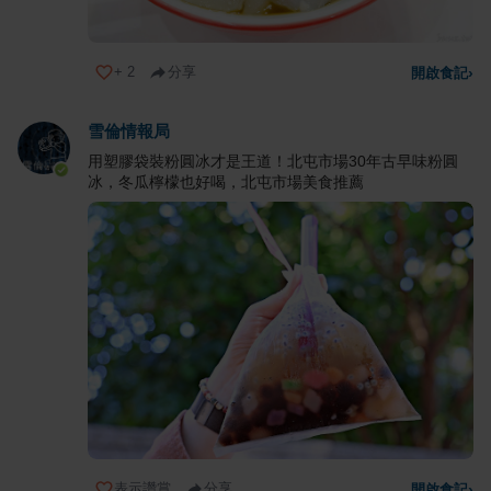
+
2
分享
開啟食記
›
雪倫情報局
用塑膠袋裝粉圓冰才是王道！北屯市場30年古早味粉圓
冰，冬瓜檸檬也好喝，北屯市場美食推薦
表示讚賞
分享
開啟食記
›