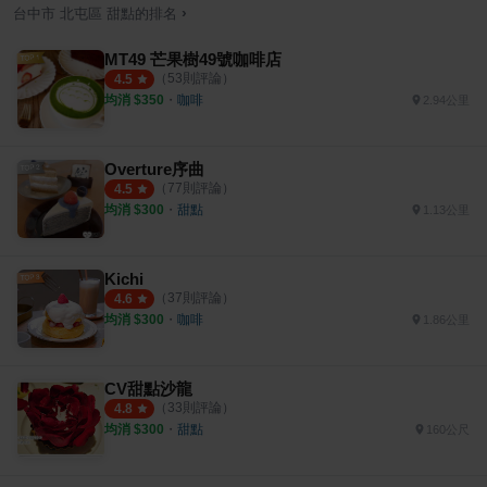
›
台中市
北屯區
甜點
的排名
MT49 芒果樹49號咖啡店
（
53
則評論）
4.5
均消 $
350
・
咖啡
2.94公里
Overture序曲
（
77
則評論）
4.5
均消 $
300
・
甜點
1.13公里
Kichi
（
37
則評論）
4.6
均消 $
300
・
咖啡
1.86公里
CV甜點沙龍
（
33
則評論）
4.8
均消 $
300
・
甜點
160公尺