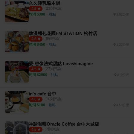
久久津乳酪本舖
（
23
則評論）
4.5
均消 $
390
・
甜點
2.92公里
馥漫麵包花園FM STATION 松竹店
（
8
則評論）
4.8
均消 $
450
・
甜點
1.22公里
愛·想像法式甜點 Love&imagine
（
27
則評論）
4.5
均消 $
2000
・
甜點
879公尺
in's cafe 台中
（
10
則評論）
4.6
均消 $
180
・
咖啡
4.59公里
神諭咖啡Oracle Coffee 台中大城店
（
7
則評論）
4.5