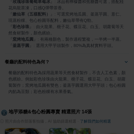
『
玫瑰珍珠葡萄草莓冰
』
: 冰品有檸檬醬和焦糖醬可選，搭配桂
『
嫩仙草（五樣配料）
』
: 可選窯烤地瓜圓、釜蒸芋圓、薏仁、
『
彩色珍珠
』
: 由火龍果、梔子花、蝶豆花、白玉、胡蘿蔔等天
『
窯烤地瓜圓
』
『
釜蒸芋圓
』
: 選用大甲芋頭製作，80%為真材實料芋頭。
餐廳的配料特色為何？
餐廳的配料特色為採用蔬果等天然食材製作，不含人工色素，顏
色繽紛。例如彩色珍珠由火龍果、梔子花、蝶豆花、白玉、胡蘿
蔔製作；窯烤地瓜圓有雙色；釜蒸芋圓選用大甲芋頭；包心粉圓
內餡為豆類；彩色粉粿有水果香氣。
地芋添糖&包心粉圓專賣
精選照片
14
張
ⓘ
照片由合作部落客拍攝，AI 協助篩選精選
·
了解我們如何精選