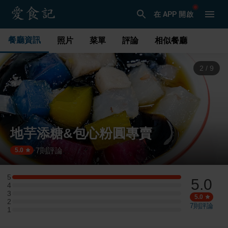
在 APP 開啟
餐廳資訊
照片
菜單
評論
相似餐廳
3
/
9
地芋添糖&包心粉圓專賣
7
則評論
·
5.0
5
5.0
5 星：1 則評論
4
4 星：0 則評論
3
3 星：0 則評論
5.0
2
2 星：0 則評論
7
則評論
1
1 星：0 則評論