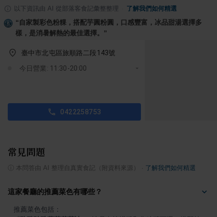
以下資訊由 AI 從部落客食記彙整整理
·
了解我們如何精選
“
自家製彩色粉粿，搭配芋圓粉圓，口感豐富，冰品甜湯選擇多
樣，是消暑解熱的最佳選擇。
”
臺中市北屯區旅順路二段143號
今日營業: 11:30-20:00
0422258753
常見問題
ⓘ
本問答由 AI 整理自真實食記（附資料來源）
·
了解我們如何精選
這家餐廳的推薦菜色有哪些？