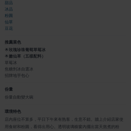
甜品
冰品
粉圓
仙草
豆花
推薦菜色
🌟
玫瑰珍珠葡萄草莓冰
🌟
嫩仙草（五樣配料）
草莓冰
焦糖剉冰自選冰
招牌地芋包心
份量
份量自動變大碗
環境特色
店內座位不算多，平日下午來有熟客，生意不錯。牆上介紹店家使
用食材和粉圓，看得出用心。透明玻璃櫥窗內擺出當天熬煮的粉