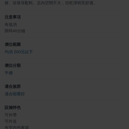
粿、珍珠等配料。店內空間不大，但乾淨明亮舒適。
注意事項
有低消
限時40分鐘
價位範圍
均消 200元以下
價位分類
平價
適合族群
適合咀嚼控
設施特色
可外帶
可外送
有室內停車場