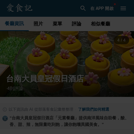
在 APP 開啟
餐廳資訊
照片
菜單
評論
相似餐廳
1
/
4
台南大員皇冠假日酒店
4
則評論
·
以下資訊由 AI 從部落客食記彙整整理
·
了解我們如何精選
“
台南大員皇冠假日酒店「元素餐廳」提供南洋風味自助餐，酸、
香、甜、辣，無限量吃到飽，讓你飽嚐異國美食。
”