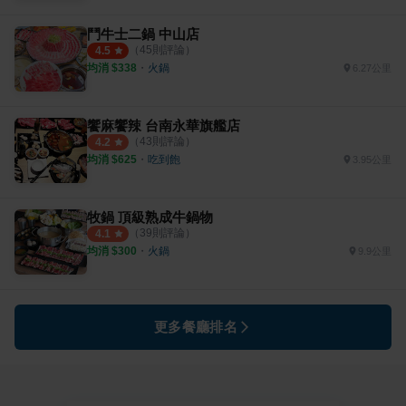
鬥牛士二鍋 中山店
（
45
則評論）
4.5
均消 $
338
・
火鍋
6.27公里
饗麻饗辣 台南永華旗艦店
（
43
則評論）
4.2
均消 $
625
・
吃到飽
3.95公里
牧鍋 頂級熟成牛鍋物
（
39
則評論）
4.1
均消 $
300
・
火鍋
9.9公里
更多餐廳排名