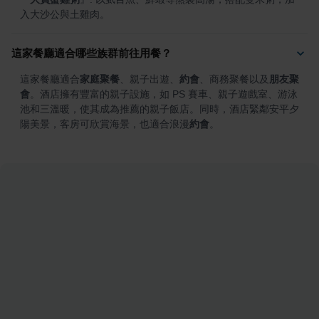
入大沙公與土雞肉。
這家餐廳適合哪些族群前往用餐？
這家餐廳適合
家庭聚餐
、親子出遊、
約會
、商務聚餐以及
朋友聚
會
。酒店擁有豐富的親子設施，如 PS 賽車、親子遊戲室、游泳
池和三溫暖，使其成為推薦的親子飯店。同時，酒店緊鄰安平夕
陽美景，客房可欣賞海景，也適合浪漫
約會
。