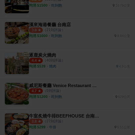
均消 $
1500
・
吃到飽
10.79公里
漢來海港餐廳 台南店
（
21
則評論）
3.8
均消 $
1000
・
吃到飽
8.64公里
逐鹿炭火燒肉
（
40
則評論）
4.4
均消 $
539
・
燒肉
4.5公里
威尼斯餐廳 Venice Restaurant 福爾摩沙遊艇酒店
（
5
則評論）
4.7
均消 $
1200
・
吃到飽
579公尺
牛室炙燒牛排BEEFHOUSE 台南海安店
（
27
則評論）
3.8
均消 $
299
・
牛排
5.51公里