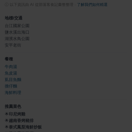
ⓘ
以下資訊由 AI 從部落客食記彙整整理
·
了解我們如何精選
地標/交通
台江國家公園
鹽水溪出海口
湖濱水鳥公園
安平老街
餐種
牛肉湯
魚皮湯
虱目魚麵
擔仔麵
海鮮料理
推薦菜色
🌟
印尼烤雞
🌟
越南香烤豬排
🌟
泰式鳳梨海鮮炒飯