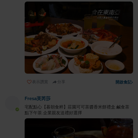
表示讚賞
分享
開啟食記
›
Fresa芙芮莎
宅配點心【暮朝食粹】莊園可可茶醬香米餅禮盒.鹹食茶
點下午茶.企業親友送禮好選擇