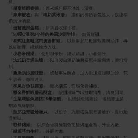
『
越南鮮蝦春捲
』
『
摩摩喳喳
』
與
『
椰奶紫米湯
』
: 濃郁的椰奶香氣迷人，飯後享
『
斑蘭戚風蛋糕
』
『
58度C溫泡8小時的美國沙朗牛排
』
『
泰式紅咖哩北門斑節對蝦
』
: 以新鮮北門斑節蝦裹粉油炸，再
『
小卷米粉湯
』
『
法式奶香焗生蠔
』
: 以自製白酒奶油醬搭配生蠔焗烤，濃郁滑
『
新馬叻沙風味蟹
』
: 螃蟹事先醃過，加入新加坡咖哩叻沙、花
『
和風香魚甘露煮
』
『
鬱金香鮮蝦蘑菇酥盒
』
『
生菜燻鮭魚捲搭25年酒醋
』
: 以燻鮭魚捲蘿拉、捲鬚等生菜，
『
熱那亞青醬燴貽貝
』
: 以松子、九層塔自製青醬燴炒，提出貽
『
戰斧豬排
』
『
鐵板菲力牛排
』
『
大員蟹雞粥
』
: 以虱目魚、鮮蝦等熬製高湯，搭配雙米粥，加