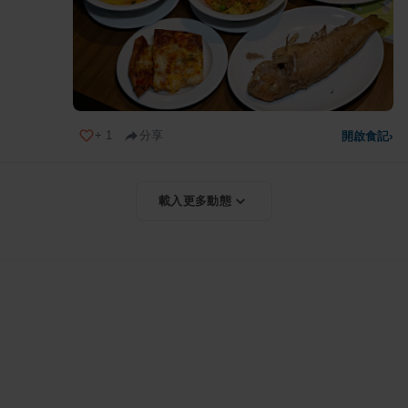
+
1
分享
開啟食記
›
載入更多動態