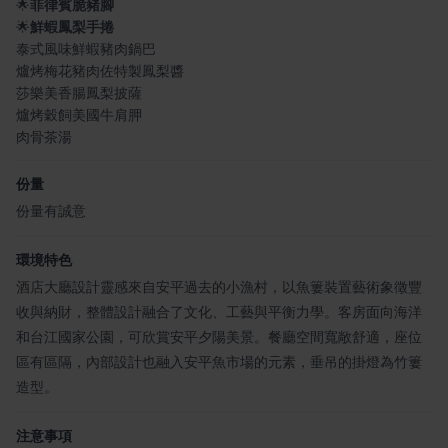
🌟
菲律賓脆豬腳
🌟
鮮蝦鳳梨手捲
泰式風味鮮蝦豬肉鍋巴
爐烤梅花豬肉佐特製鳳梨醬
莎樂美香腸鳳梨披薩
爐烤穀飼美國牛肩胛
肉骨茶湯
份量
份量有誠意
環境特色
酒店大廳設計靈感來自安平過去的小漁村，以魚簍裝置藝術象徵豐
收與納財，整體設計融合了文化、工藝與平衡力學。客房面向海洋
和台江國家公園，可欣賞安平夕陽美景。餐廳空間寬敞舒適，座位
區有區隔，內部設計也融入安平魚市場的元素，垂吊的掛燈為竹簍
造型。
注意事項