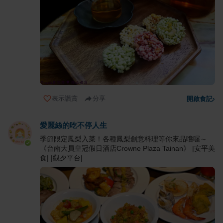
表示讚賞
分享
開啟食記
›
愛麗絲的吃不停人生
季節限定鳳梨入菜！各種鳳梨創意料理等你來品嚐喔～
《台南大員皇冠假日酒店Crowne Plaza Tainan》 |安平美
食| |觀夕平台|