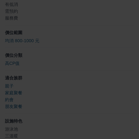
有低消
需預約
服務費
價位範圍
均消 800-1000 元
價位分類
高CP值
適合族群
親子
家庭聚餐
約會
朋友聚餐
設施特色
游泳池
三溫暖