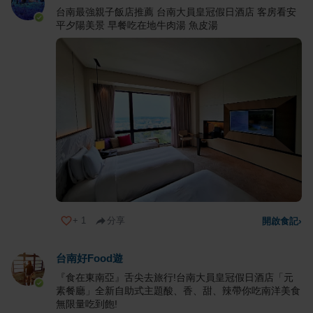
台南最強親子飯店推薦 台南大員皇冠假日酒店 客房看安
平夕陽美景 早餐吃在地牛肉湯 魚皮湯
+
1
分享
開啟食記
›
台南好Food遊
『食在東南亞』舌尖去旅行!台南大員皇冠假日酒店「元
素餐廳」全新自助式主題酸、香、甜、辣帶你吃南洋美食
無限量吃到飽!