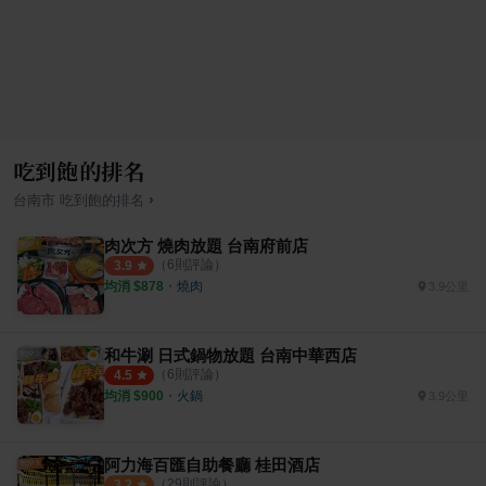
吃到飽的排名
›
台南市
吃到飽
的排名
肉次方 燒肉放題 台南府前店
（
6
則評論）
3.9
均消 $
878
・
燒肉
3.9公里
和牛涮 日式鍋物放題 台南中華西店
（
6
則評論）
4.5
均消 $
900
・
火鍋
3.9公里
阿力海百匯自助餐廳 桂田酒店
（
29
則評論）
3.2