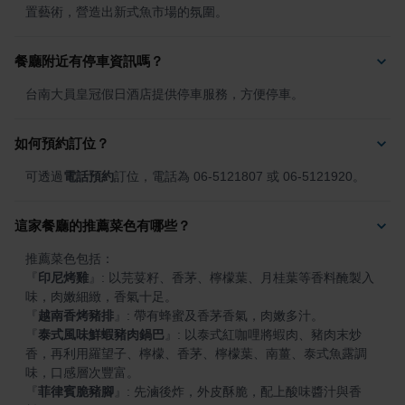
置藝術，營造出新式魚市場的氛圍。
餐廳附近有停車資訊嗎？
台南大員皇冠假日酒店提供停車服務，方便停車。
如何預約訂位？
可透過
電話預約
訂位，電話為 06-5121807 或 06-5121920。
這家餐廳的推薦菜色有哪些？
『
印尼烤雞
』
: 以芫荽籽、香茅、檸檬葉、月桂葉等香料醃製入
『
越南香烤豬排
』
『
泰式風味鮮蝦豬肉鍋巴
』
: 以泰式紅咖哩將蝦肉、豬肉末炒
香，再利用羅望子、檸檬、香茅、檸檬葉、南薑、泰式魚露調
『
菲律賓脆豬腳
』
: 先滷後炸，外皮酥脆，配上酸味醬汁與香