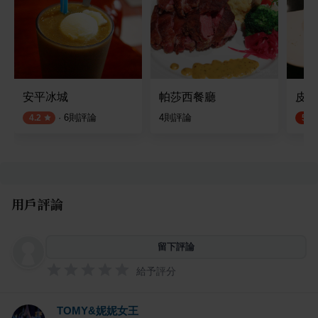
安平冰城
帕莎西餐廳
皮亞
·
6
則評論
4
則評論
4.2
5.0
用戶評論
留下評論
給予評分
TOMY&妮妮女王