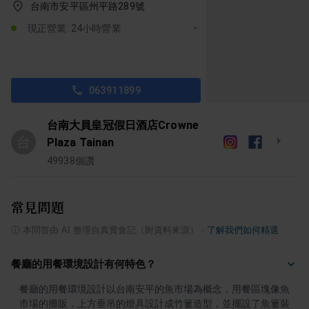
台南市安平區州平路289號
現正營業: 24小時營業
063911899
台南大員皇冠假日酒店Crowne
台
Plaza Tainan
49938
個讚
常見問題
ⓘ
本問答由 AI 整理自真實食記（附資料來源）
·
了解我們如何精選
餐廳的用餐環境設計有何特色？
餐廳的用餐環境設計以台南安平的魚市場為概念，用餐區塊像魚
市場的攤販，上方垂吊的燈具設計成竹簍造型，並擺設了魚簍裝